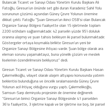
Bulancak Ticaret ve Sanayi Odası Yönetim Kurulu Başkanı Ali
Fatoğlu, Giresun’un önünde set gibi duran Karadeniz Sahil Yolu
sorununun çözümü açısından Güney Çevre Yolunun önemine
dikkat çekti. Fatoğlu “Şuan Giresun’un ikinci OSB’si olan Bulancak
Organize Sanayi Bölgesi faaliyette olan 15 işletmede toplam
2200 istihdam sağlanmaktadır. 42 parselin yüzde 95’i doluluk
oranına ulaşmış ve şuan tahsis bekleyen iki parsel bulunmaktadır.
Göstergeler ortaya koymakla birlikte Giresun’un yeni bir
Organize Sanayi Bölgesine ihtiyacı vardır. Şuan bölge olarak ara
eleman sorunu yaşamaktayız, buna yönelik çözüm ve meslek
liselerinin özendirilmesini bekliyoruz” dedi.
Giresun Ticaret ve Sanayi Odası Yönetim Kurulu Başkanı Hasan
Çakırmelikoğlu, vilayet olarak ulaşım altyapısı konusunda yatırım
beklentisi bulunduğuna ve öncelik sıralamasında Güney Çevre
Yolunun acil ihtiyaç olduğuna vurgu yaptı. Çakırmelikoğlu,
Samsun-Sarp demiryolu projesinin de önemine değinerek
“Giresun’un birinci Organize Sanayi Bölgesinde 41 parselden
36’sı faaliyette, 3 işletme kapalı ve bir işletme ise boş, bir parsel