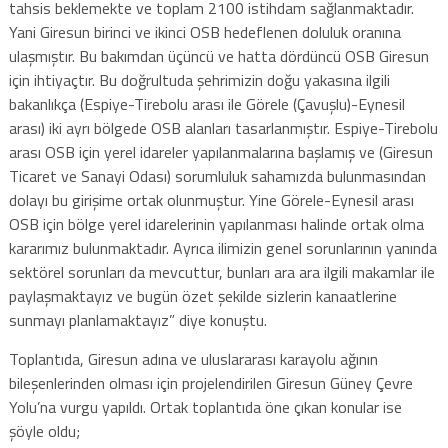
tahsis beklemekte ve toplam 2100 istihdam sağlanmaktadır.
Yani Giresun birinci ve ikinci OSB hedeflenen doluluk oranına
ulaşmıştır. Bu bakımdan üçüncü ve hatta dördüncü OSB Giresun
için ihtiyaçtır. Bu doğrultuda şehrimizin doğu yakasına ilgili
bakanlıkça (Espiye-Tirebolu arası ile Görele (Çavuşlu)-Eynesil
arası) iki ayrı bölgede OSB alanları tasarlanmıştır. Espiye-Tirebolu
arası OSB için yerel idareler yapılanmalarına başlamış ve (Giresun
Ticaret ve Sanayi Odası) sorumluluk sahamızda bulunmasından
dolayı bu girişime ortak olunmuştur. Yine Görele-Eynesil arası
OSB için bölge yerel idarelerinin yapılanması halinde ortak olma
kararımız bulunmaktadır. Ayrıca ilimizin genel sorunlarının yanında
sektörel sorunları da mevcuttur, bunları ara ara ilgili makamlar ile
paylaşmaktayız ve bugün özet şekilde sizlerin kanaatlerine
sunmayı planlamaktayız” diye konuştu.
Toplantıda, Giresun adına ve uluslararası karayolu ağının
bileşenlerinden olması için projelendirilen Giresun Güney Çevre
Yolu’na vurgu yapıldı. Ortak toplantıda öne çıkan konular ise
şöyle oldu;