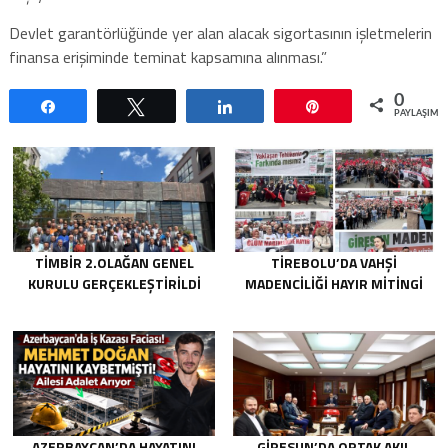
Devlet garantörlüğünde yer alan alacak sigortasının işletmelerin
finansa erişiminde teminat kapsamına alınması.”
0
Paylaş
Tweetle
Paylaş
Pin
PAYLAŞIML
TİMBİR 2.OLAĞAN GENEL
TIREBOLU’DA VAHŞI
KURULU GERÇEKLEŞTIRILDI
MADENCILIĞI HAYIR MITINGI
AZERBAYCAN’DA HAYATINI
GIRESUN’DA ORTAK AKIL