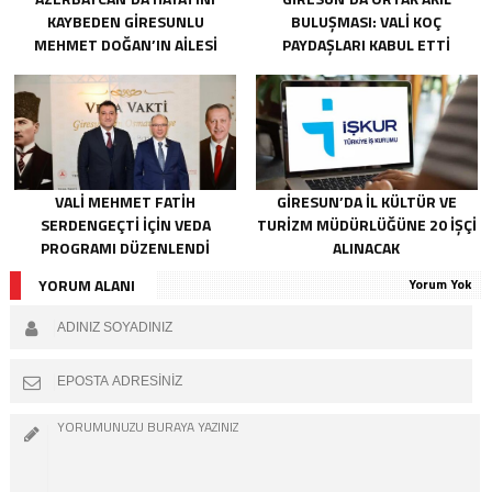
KAYBEDEN GIRESUNLU
BULUŞMASI: VALI KOÇ
MEHMET DOĞAN’IN AILESI
PAYDAŞLARI KABUL ETTI
ADALET ARIYOR
VALI MEHMET FATIH
GIRESUN’DA İL KÜLTÜR VE
SERDENGEÇTI İÇIN VEDA
TURIZM MÜDÜRLÜĞÜNE 20 İŞÇI
PROGRAMI DÜZENLENDI
ALINACAK
YORUM ALANI
Yorum Yok