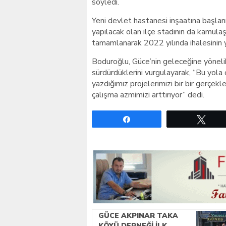
söyledi.
Yeni devlet hastanesi inşaatına başlan
yapılacak olan ilçe stadının da kamulaşt
tamamlanarak 2022 yılında ihalesinin ya
Boduroğlu, Güce’nin geleceğine yönelik
sürdürdüklerini vurgulayarak, “Bu yol
yazdığımız projelerimizi bir bir gerçek
çalışma azmimizi arttırıyor” dedi.
Paylaş
Twe
GÜCE AKPINAR TAKA
KÖYÜ DERNEĞI İLK