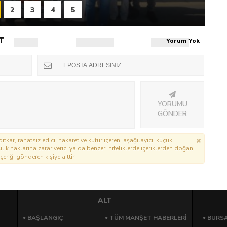
2
3
4
5
T
Yorum Yok
YORUMU
GÖNDER
itkar, rahatsız edici, hakaret ve küfür içeren, aşağılayıcı, küçük
lik haklarına zarar verici ya da benzeri niteliklerde içeriklerden doğan
çeriği gönderen kişiye aittir.
ALT
BAŞLANGIÇ
TÜM MANŞET HABERLERİ
BURSA