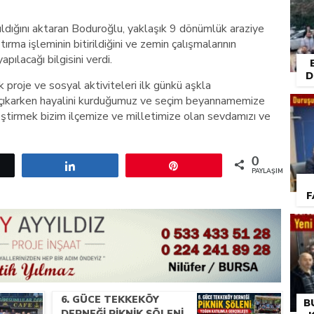
ıldığını aktaran Boduroğlu, yaklaşık 9 dönümlük araziye
ırma işleminin bitirildiğini ve zemin çalışmalarının
pılacağı bilgisini verdi.
D
 proje ve sosyal aktiviteleri ilk günkü aşkla
a çıkarken hayalini kurduğumuz ve seçim beyannamemize
leştirmek bizim ilçemize ve milletimize olan sevdamızı ve
0
etle
Paylaş
Pin
PAYLAŞIMLAR
F
6. GÜCE TEKKEKÖY
B
DERNEĞI PIKNIK ŞÖLENI