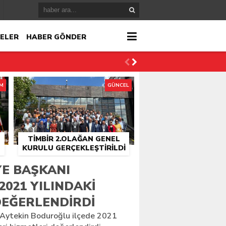
ELER
HABER GÖNDER
İM
GÜNCEL
TİMBİR 2.OLAĞAN GENEL
KURULU GERÇEKLEŞTIRILDI
r
YE BAŞKANI
2021 YILINDAKI
çlandı
DEĞERLENDIRDI
 Aytekin Boduroğlu ilçede 2021