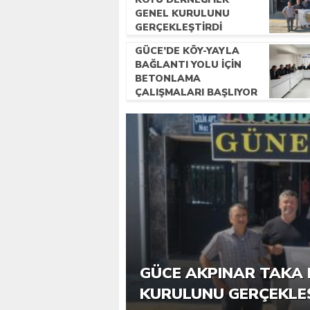
GENEL KURULUNU
GERÇEKLEŞTIRDI
GÜCE’DE KÖY-YAYLA
BAĞLANTI YOLU İÇIN
BETONLAMA
ÇALIŞMALARI BAŞLIYOR
6. GÜCE TEKKEKÖY DE
GÜCE AKPINAR TAKA 
KATILIMLA GERÇEKLE
KURULUNU GERÇEKLE