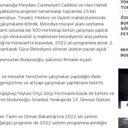
YÖ
 Osmanağa Meydanı, Cumhuriyet Caddesi ve Hacı Hamdi
TO
aydınlatma projeleri tamamlanıp toplamda 15 bin
GE
emaliye, Tevekli, Merkez ve Giyimli mahallelerimizde
ÖZ
BU
lışmalarını bitirdik. Belediye mücavir alanı sınırlarına
GÖ
lantı yolunda bin 500 metreküp beton çalışması yapıldı.
FE
 için ekskavatör iş makinesini belediyemiz araç parkına
lığı’na müracaatta bulunduk, 2022 yılı programına alındı. 2.
amlandı. Güce Belediyesi yöresel ürünler pazarı açıldı.”
MU
BUL
 anımsatan Bodurdoğlu, yüklenici firmanın inşaat
ve mezarlık temizleme çalışmaları yapıldığını ifade
enişletme ve altyapı çalışmaları yaptıklarını belirtti.
ğaçbaşı Yaylası Otçu Göçü Festivalini büyük bir katılım ve
iren Bodurdoğlu, İstanbul Yenikapı’da 14. Giresun Günleri
ın Tarım ve Orman Bakanlığı’nca 2022 yılı yatırım
oğalgaz projesinin de 2022 yatırım programına alındığını