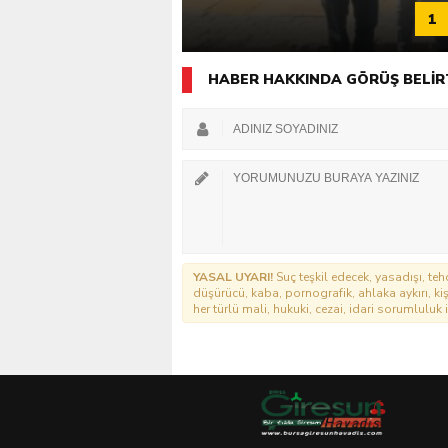
1
HABER HAKKINDA GÖRÜŞ BELİR
YASAL UYARI!
Suç teşkil edecek, yasadışı, tehd
düşürücü, kaba, pornografik, ahlaka aykırı, kişi
her türlü mali, hukuki, cezai, idari sorumluluk i