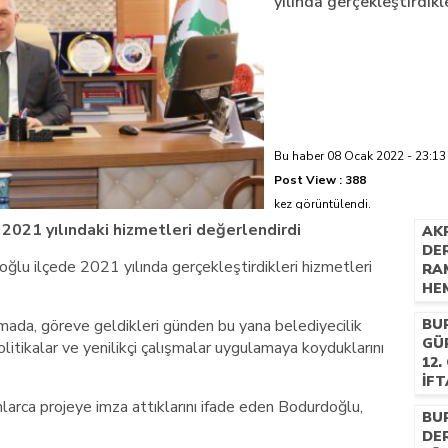
yılında gerçekleştirdikl
azi’de hayatını kaybetti
Bu haber 08 Ocak 2022 - 23:13 
Post View :
388
kez görüntülendi.
2021 yılındaki hizmetleri değerlendirdi
AK
DE
lu ilçede 2021 yılında gerçekleştirdikleri hizmetleri
RA
HEM
AR
mada, göreve geldikleri günden bu yana belediyecilik
BU
GÜ
litikalar ve yenilikçi çalışmalar uygulamaya koyduklarını
12.
İF
BU
nlarca projeye imza attıklarını ifade eden Bodurdoğlu,
BU
DER