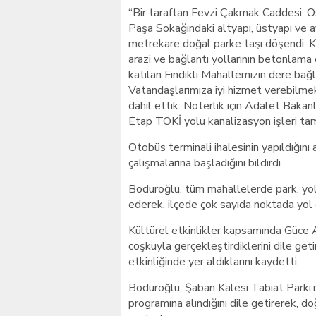
“Bir taraftan Fevzi Çakmak Caddesi,
Paşa Sokağındaki altyapı, üstyapı ve 
metrekare doğal parke taşı döşendi. K
arazi ve bağlantı yollarının betonlama ça
katılan Fındıklı Mahallemizin dere bağ
Vatandaşlarımıza iyi hizmet verebilmek
dahil ettik. Noterlik için Adalet Bakan
Etap TOKİ yolu kanalizasyon işleri tam
Otobüs terminali ihalesinin yapıldığını
çalışmalarına başladığını bildirdi.
Boduroğlu, tüm mahallelerde park, yol 
ederek, ilçede çok sayıda noktada yol g
Kültürel etkinlikler kapsamında Güce A
coşkuyla gerçekleştirdiklerini dile get
etkinliğinde yer aldıklarını kaydetti.
Boduroğlu, Şaban Kalesi Tabiat Parkı’n
programına alındığını dile getirerek, d