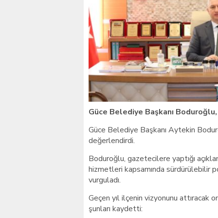
Giresunlu sürücü Orhang
Güce Belediye Başkanı Boduroğlu, 
Güce Belediye Başkanı Aytekin Boduroğ
değerlendirdi.
Boduroğlu, gazetecilere yaptığı açıkla
hizmetleri kapsamında sürdürülebilir po
vurguladı.
Geçen yıl ilçenin vizyonunu attıracak o
şunları kaydetti: