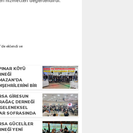
eri hizmetleri değerlendirdi.
'de eklendi ve
PINAR KÖYÜ
RNEĞI
MAZAN’DA
ŞEHRILERINI BIR
AYA GETIRDI
RSA GIRESUN
RAĞAÇ DERNEĞI
 GELENEKSEL
TAR SOFRASINDA
LUŞTU
RSA GÜCELILER
NEĞI YENI