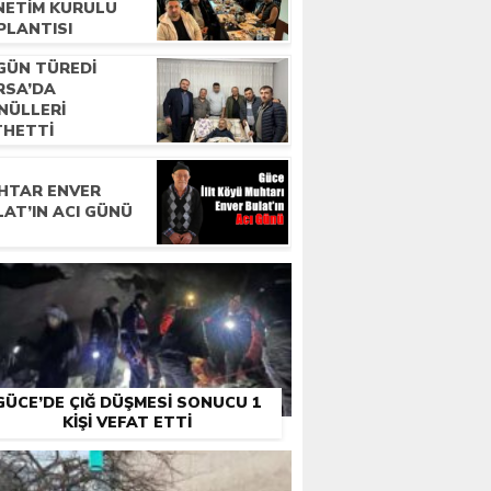
NETIM KURULU
PLANTISI
RÇEKLEŞTIRILDI
GÜN TÜREDI
RSA’DA
NÜLLERI
THETTI
HTAR ENVER
AT’IN ACI GÜNÜ
GÜCE’DE ÇIĞ DÜŞMESI SONUCU 1
KIŞI VEFAT ETTI