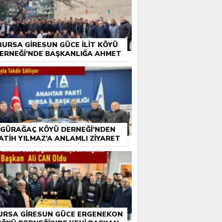
BURSA GIRESUN GÜCE İLIT KÖYÜ
ERNEĞI’NDE BAŞKANLIĞA AHMET
YILMAZ SEÇILDI
GÜRAĞAÇ KÖYÜ DERNEĞI’NDEN
ATIH YILMAZ’A ANLAMLI ZIYARET
URSA GIRESUN GÜCE ERGENEKON