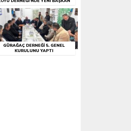
KÖYÜ DERNEĞI’NDE YENI BAŞKAN
ENÇ VE YETENEKLI İSIM “ALI CAN”
OLDU
GÜRAĞAÇ DERNEĞI 5. GENEL
KURULUNU YAPTI