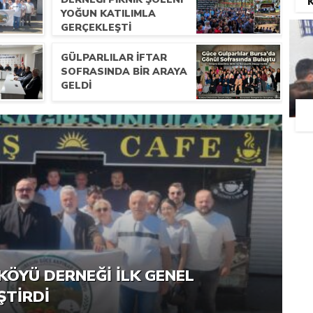
YOĞUN KATILIMLA
G
GERÇEKLEŞTI
GÜLPARLILAR İFTAR
SOFRASINDA BIR ARAYA
GELDI
RNEĞI PIKNIK ŞÖLENI YOĞUN
KÖYÜ DERNEĞI İLK GENEL
ŞTI
ŞTIRDI