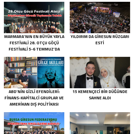
MARMARA’NIN EN BÜYÜK YAYLA
YILDIRIM DA GIRESUN RÜZGARI
FESTIVALI 28. OTÇU GÖÇÜ
ESTI
FESTIVALI 5-6 TEMMUZ’DA
GERÇEKLEŞECEK!
ABD’NIN GIZLI EFENDILERI:
15 KEMENÇECI BIR DÜĞÜNDE
FINANS-KAPITALCI GRUPLAR VE
SAHNE ALDI
AMERIKAN DIŞ POLITIKASI