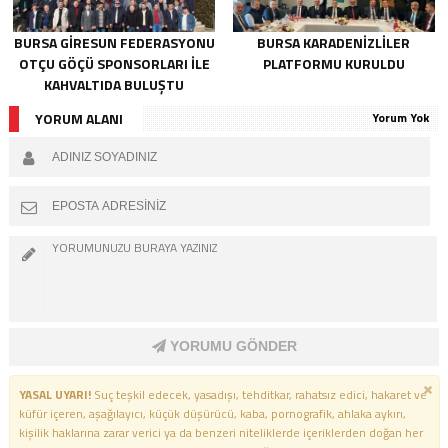
BURSA GIRESUN FEDERASYONU
BURSA KARADENIZLILER
OTÇU GÖÇÜ SPONSORLARI İLE
PLATFORMU KURULDU
KAHVALTIDA BULUŞTU
YORUM ALANI
Yorum Yok
YORUMU GÖNDER
YASAL UYARI!
Suç teşkil edecek, yasadışı, tehditkar, rahatsız edici, hakaret ve
küfür içeren, aşağılayıcı, küçük düşürücü, kaba, pornografik, ahlaka aykırı,
kişilik haklarına zarar verici ya da benzeri niteliklerde içeriklerden doğan her