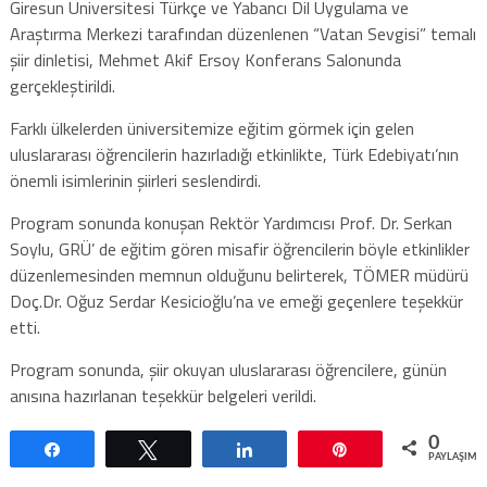
Giresun Üniversitesi Türkçe ve Yabancı Dil Uygulama ve
Araştırma Merkezi tarafından düzenlenen “Vatan Sevgisi” temalı
şiir dinletisi, Mehmet Akif Ersoy Konferans Salonunda
gerçekleştirildi.
Farklı ülkelerden üniversitemize eğitim görmek için gelen
uluslararası öğrencilerin hazırladığı etkinlikte, Türk Edebiyatı’nın
önemli isimlerinin şiirleri seslendirdi.
Program sonunda konuşan Rektör Yardımcısı Prof. Dr. Serkan
Soylu, GRÜ’ de eğitim gören misafir öğrencilerin böyle etkinlikler
düzenlemesinden memnun olduğunu belirterek, TÖMER müdürü
Doç.Dr. Oğuz Serdar Kesicioğlu’na ve emeği geçenlere teşekkür
etti.
Program sonunda, şiir okuyan uluslararası öğrencilere, günün
anısına hazırlanan teşekkür belgeleri verildi.
0
Paylaş
Tweetle
Paylaş
Pin
PAYLAŞIML