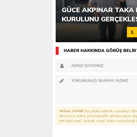
6. GÜCE TEKKEKÖY DE
GÜCE AKPINAR TAKA 
KATILIMLA GERÇEKLE
KURULUNU GERÇEKLE
1
HABER HAKKINDA GÖRÜŞ BELİR
YASAL UYARI!
Suç teşkil edecek, yasadışı, tehd
düşürücü, kaba, pornografik, ahlaka aykırı, kişi
her türlü mali, hukuki, cezai, idari sorumluluk i