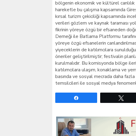
bölgenin ekonomik ve kültürel canlılı
hareketle bu çalışma kapsamında Gires
kırsal turizm çekiciliği kapsamında ince
verileri gözlem ve kaynak taraması yolu
fikrinin yöreye özgü bir efsaneden doğ
Derneği ile Batlama Platformu tarafında
yöreye özgü efsanelerin canlandırılma
yiyeceklerin de katılımcılara sunulduğu 
öneriler geliştirilmiştir; festivalin pla
kurulmalıdır. Bu komisyonda bölge ileri 
katılımcılara ulaşım, konaklama ve yem
basında ve sosyal mecrada daha fazla y
temsilcileri ile sosyal medya fenomenle
Paylaş
Twe