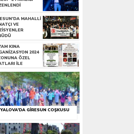
ZENLENDI
RESUN’DA MAHALLI
NATÇI VE
ZISYENLER
RÜDÜ
YAM KINA
GANIZASYON 2024
ZONUNA ÖZEL
ATLARI İLE
METINIZDE
YALOVA’DA GIRESUN COŞKUSU