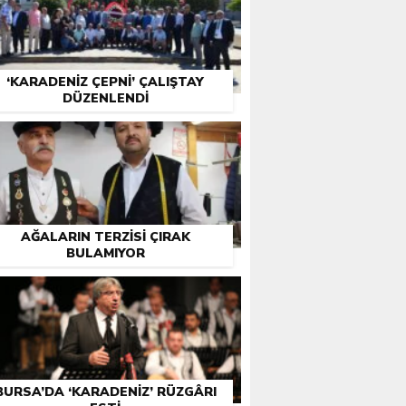
‘KARADENIZ ÇEPNI’ ÇALIŞTAY
DÜZENLENDI
AĞALARIN TERZISI ÇIRAK
BULAMIYOR
BURSA’DA ‘KARADENIZ’ RÜZGÂRI