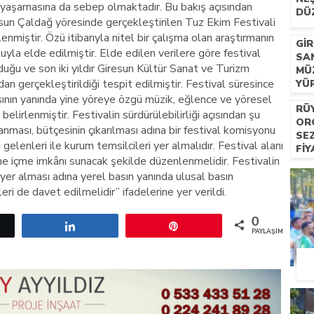
k yaşamasına da sebep olmaktadır. Bu bakış açısından
DÜ
un Çaldağ yöresinde gerçekleştirilen Tuz Ekim Festivali
lenmiştir. Özü itibarıyla nitel bir çalışma olan araştırmanın
GI
yla elde edilmiştir. Elde edilen verilere göre festival
SA
duğu ve son iki yıldır Giresun Kültür Sanat ve Turizm
MÜ
n gerçekleştirildiği tespit edilmiştir. Festival süresince
YÜ
sının yanında yine yöreye özgü müzik, eğlence ve yöresel
RÜ
belirlenmiştir. Festivalin sürdürülebilirliği açısından şu
OR
nlanması, bütçesinin çıkarılması adına bir festival komisyonu
SE
gelenleri ile kurum temsilcileri yer almalıdır. Festival alanı
FIY
e içme imkânı sunacak şekilde düzenlenmelidir. Festivalin
HIZ
er alması adına yerel basın yanında ulusal basın
ri de davet edilmelidir” ifadelerine yer verildi.
0
etle
Paylaş
Pin
PAYLAŞIMLAR