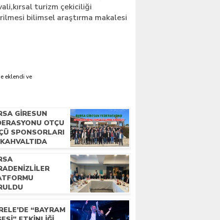
li,kırsal turizm çekiciliği
ilmesi bilimsel araştırma makalesi
e eklendi ve
RSA GIRESUN
DERASYONU OTÇU
ÇÜ SPONSORLARI
E KAHVALTIDA
LUŞTU
RSA
RADENIZLILER
ATFORMU
RULDU
RELE’DE “BAYRAM
ESI” ETKINLIĞI