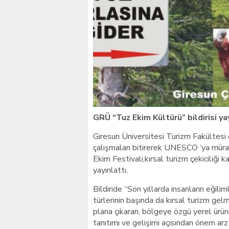
Giresunlu sürücü Orhang
GRÜ “Tuz Ekim Kültürü” bildirisi ya
Giresun Üniversitesi Turizm Fakültesi
çalışmaları bitirerek UNESCO ‘ya mürac
Ekim Festivali,kırsal turizm çekiciliği
yayınlattı.
Bildiride “Son yıllarda insanların eğili
türlerinin başında da kırsal turizm gelme
plana çıkaran, bölgeye özgü yerel ürünle
tanıtımı ve gelişimi açısından önem ar