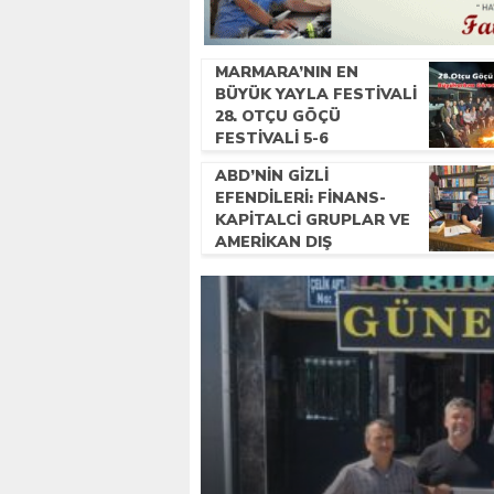
MARMARA’NIN EN
BÜYÜK YAYLA FESTIVALI
28. OTÇU GÖÇÜ
FESTIVALI 5-6
TEMMUZ’DA
ABD’NIN GIZLI
GERÇEKLEŞECEK!
EFENDILERI: FINANS-
KAPITALCI GRUPLAR VE
AMERIKAN DIŞ
POLITIKASI