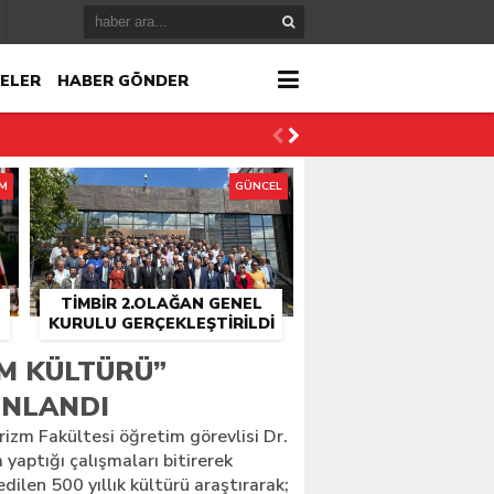
ELER
HABER GÖNDER
İM
GÜNCEL
TİMBİR 2.OLAĞAN GENEL
KURULU GERÇEKLEŞTIRILDI
r
IM KÜLTÜRÜ”
YINLANDI
çlandı
rizm Fakültesi öğretim görevlisi Dr.
aptığı çalışmaları bitirerek
len 500 yıllık kültürü araştırarak;