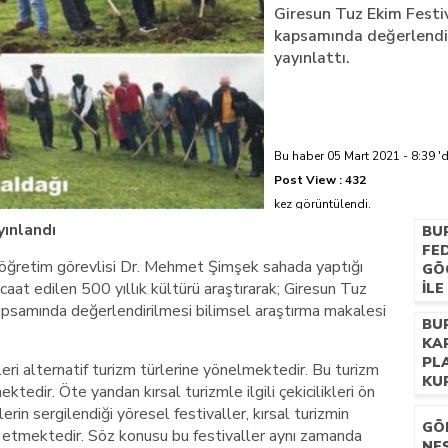
Giresun Tuz Ekim Festiva
kapsamında değerlendir
azi’de hayatını kaybetti
yayınlattı.
Bu haber 05 Mart 2021 - 8:39 'd
Post View :
432
kez görüntülendi.
yınlandı
BU
FE
 öğretim görevlisi Dr. Mehmet Şimşek sahada yaptığı
GÖ
aat edilen 500 yıllık kültürü araştırarak; Giresun Tuz
İL
BU
 kapsamında değerlendirilmesi bilimsel araştırma makalesi
BU
KA
PL
mleri alternatif turizm türlerine yönelmektedir. Bu turizm
KU
ktedir. Öte yandan kırsal turizmle ilgili çekicilikleri ön
rin sergilendiği yöresel festivaller, kırsal turizmin
GÖ
z etmektedir. Söz konusu bu festivaller aynı zamanda
NEŞ