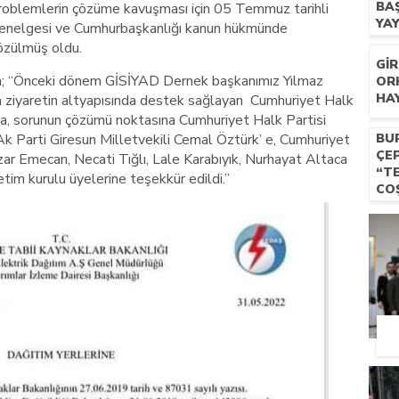
BA
problemlerin çözüme kavuşması için 05 Temmuz tarihli
YA
genelgesi ve Cumhurbaşkanlığı kanun hükmünde
BU
özülmüş oldu.
GI
da; “Önceki dönem GİSİYAD Dernek başkanımız Yılmaz
OR
HA
n ziyaretin altyapısında destek sağlayan Cumhuriyet Halk
’ya, sorunun çözümü noktasına Cumhuriyet Halk Partisi
Ak Parti Giresun Milletvekili Cemal Öztürk’ e, Cumhuriyet
BU
ÇE
izar Emecan, Necati Tığlı, Lale Karabıyık, Nurhayat Altaca
“T
im kurulu üyelerine teşekkür edildi.”
CO