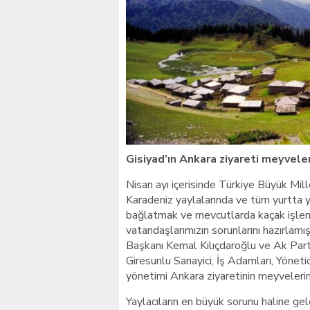
Giresunlu sürücü Orhang
Gisiyad’ın Ankara ziyareti meyveler
Nisan ayı içerisinde Türkiye Büyük Mill
Karadeniz yaylalarında ve tüm yurtta 
bağlatmak ve mevcutlarda kaçak işlemi 
vatandaşlarımızın sorunlarını hazırlamı
Başkanı Kemal Kılıçdaroğlu ve Ak Part
Giresunlu Sanayici, İş Adamları, Yöne
yönetimi Ankara ziyaretinin meyvelerin
Yaylacıların en büyük sorunu haline gel