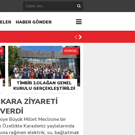
ELER
HABER GÖNDER
İM
GÜNCEL
TİMBİR 2.OLAĞAN GENEL
KURULU GERÇEKLEŞTIRILDI
r
NKARA ZIYARETI
 VERDI
çlandı
kiye Büyük Millet Meclisine bir
k Özellikle Karadeniz yaylalarında
sına rağmen elektrik, su, bağlatmak