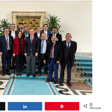
0
etle
Paylaş
Pin
PAYLAŞIMLAR