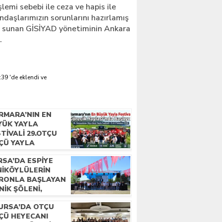
lemi sebebi ile ceza ve hapis ile
ndaşlarımızın sorunlarını hazırlamış
e sunan GİSİYAD yönetiminin Ankara
.
39 'de eklendi ve
RMARA’NIN EN
YÜK YAYLA
TIVALI 29.OTÇU
ÇÜ YAYLA
TIVALI GÖRECIK
RSA’DA ESPIYE
YLASI’NDA
NIKÖYLÜLERIN
ŞLIYOR
RONLA BAŞLAYAN
NIK ŞÖLENI,
LECEĞE ATILAN
URSA’DA OTÇU
MELLERLE
ÇÜ HEYECANI
ÇLANDI