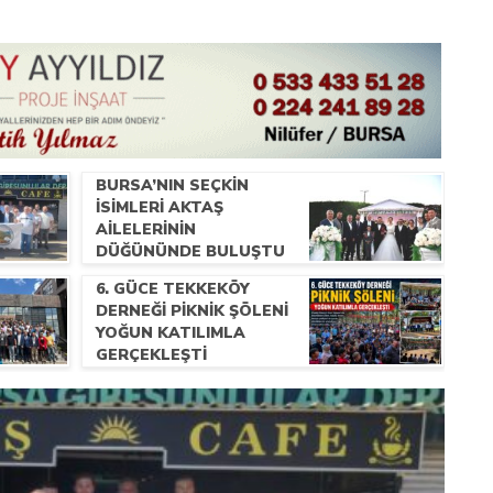
BURSA’NIN SEÇKIN
İSIMLERI AKTAŞ
AILELERININ
DÜĞÜNÜNDE BULUŞTU
6. GÜCE TEKKEKÖY
DERNEĞI PIKNIK ŞÖLENI
YOĞUN KATILIMLA
GERÇEKLEŞTI