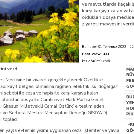
ve mevcutlarda kaçak iş
karşı karşıya kalan vata
azi’de hayatını kaybetti
oldukları dosya meclis
ziyareti meyvesini verdi
Bu haber 31 Temmuz 2022 - 22:
Post View :
441
kez görüntülendi.
ini verdi
MA
BÜ
et Meclisine bir ziyaret gerçekleştirerek Özellikle
FES
yapı kayıt belgesi olmasına rağmen elektrik, su, doğalgaz
GÖ
FES
sebebi ile ceza ve hapis ile karşı karşıya kalan
BU
YA
ş oldukları dosya ile Cumhuriyet Halk Partisi Genel
YE
BA
i Giresun Milletvekili Cemal Öztürk’ e teslim eden
HO
tici ve Serbest Meslek Mensupları Derneği (GİSİYAD)
PIK
i topladı.
GE
“B
TE
en yayla evlerinin yıkımı, uygulanan cezai işlemler ve yayla
GÖ
TA