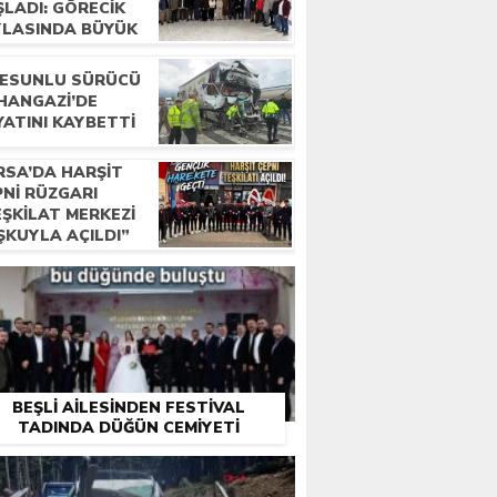
ŞLADI: GÖRECIK
YLASINDA BÜYÜK
LUŞMA”
RESUNLU SÜRÜCÜ
HANGAZI’DE
YATINI KAYBETTI
RSA’DA HARŞIT
PNI RÜZGARI
EŞKILAT MERKEZI
ŞKUYLA AÇILDI”
BEŞLI AILESINDEN FESTIVAL
TADINDA DÜĞÜN CEMIYETI