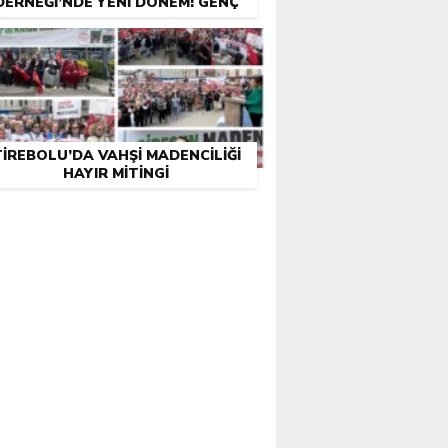
DERNEĞI’NDE YENI DÖNEM: GENÇ
YÖNETIM GÖREVE BAŞLADI
TIREBOLU’DA VAHŞI MADENCILIĞI
HAYIR MITINGI