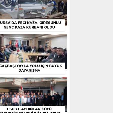
URSA’DA FECI KAZA, GIRESUNLU
GENÇ KAZA KURBANI OLDU
ĞAÇBAŞI YAYLA YOLU İÇIN BÜYÜK
DAYANIŞMA
ESPIYE AYDINLAR KÖYÜ