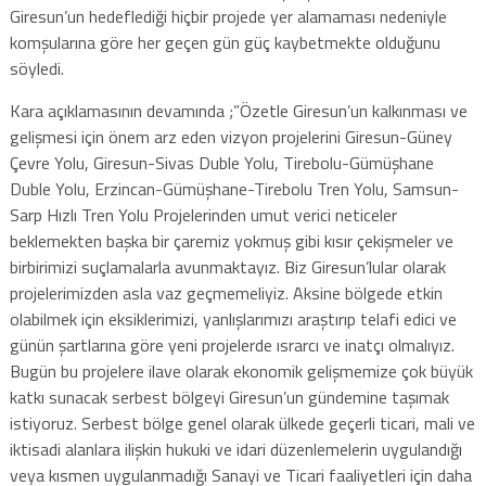
Giresun’un hedeflediği hiçbir projede yer alamaması nedeniyle
komşularına göre her geçen gün güç kaybetmekte olduğunu
söyledi.
Kara açıklamasının devamında ;”Özetle Giresun’un kalkınması ve
gelişmesi için önem arz eden vizyon projelerini Giresun-Güney
Çevre Yolu, Giresun-Sivas Duble Yolu, Tirebolu-Gümüşhane
Duble Yolu, Erzincan-Gümüşhane-Tirebolu Tren Yolu, Samsun-
Sarp Hızlı Tren Yolu Projelerinden umut verici neticeler
beklemekten başka bir çaremiz yokmuş gibi kısır çekişmeler ve
birbirimizi suçlamalarla avunmaktayız. Biz Giresun’lular olarak
projelerimizden asla vaz geçmemeliyiz. Aksine bölgede etkin
olabilmek için eksiklerimizi, yanlışlarımızı araştırıp telafi edici ve
günün şartlarına göre yeni projelerde ısrarcı ve inatçı olmalıyız.
Bugün bu projelere ilave olarak ekonomik gelişmemize çok büyük
katkı sunacak serbest bölgeyi Giresun’un gündemine taşımak
istiyoruz. Serbest bölge genel olarak ülkede geçerli ticari, mali ve
iktisadi alanlara ilişkin hukuki ve idari düzenlemelerin uygulandığı
veya kısmen uygulanmadığı Sanayi ve Ticari faaliyetleri için daha