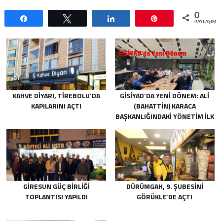
0
Paylaş
Tweetle
Paylaş
Pin
PAYLAŞIML
KAHVE DIYARI, TIREBOLU’DA
GİSİYAD’DA YENI DÖNEM: ALI
KAPILARINI AÇTI
(BAHATTIN) KARACA
BAŞKANLIĞINDAKI YÖNETIM İLK
TOPLANTISINI GERÇEKLEŞTIRDI
GIRESUN GÜÇ BIRLIĞI
DÜRÜMGAH, 9. ŞUBESINI
TOPLANTISI YAPILDI
GÖRÜKLE’DE AÇTI