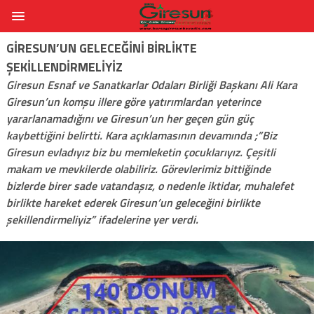
GIRESUN’UN GELECEĞINI BIRLIKTE
ŞEKILLENDIRMELIYIZ
Giresun Esnaf ve Sanatkarlar Odaları Birliği Başkanı Ali Kara
Giresun’un komşu illere göre yatırımlardan yeterince
yararlanamadığını ve Giresun’un her geçen gün güç
kaybettiğini belirtti. Kara açıklamasının devamında ;”Biz
Giresun evladıyız biz bu memleketin çocuklarıyız. Çeşitli
makam ve mevkilerde olabiliriz. Görevlerimiz bittiğinde
bizlerde birer sade vatandaşız, o nedenle iktidar, muhalefet
birlikte hareket ederek Giresun’un geleceğini birlikte
şekillendirmeliyiz” ifadelerine yer verdi.