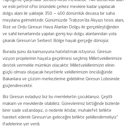
ve eski petrol ofisi önündeki çerkez mevkine kadar yapılacak
dolgu alanı ile yaklaşık 350 – 400 dönümlük devasa bir saha
meydana gelmektedir. Günümüzde Trabzon’da Akyazı tesis alanı,
Rize ve Ordu Giresun Hava Alanları Dolgu ile gerçekleştiğinden
ve sahil kenarlarında yapılan geniş kıyı dolgu alanlarından yola
çıkarak Giresun’un Serbest Bölge hayali gerçeğe dönüşür.
Burada şunu da kamuoyuna hatırlatmak istiyoruz. Giresun
vizyon projelerinin hayata geçirilmesi seçilmiş Milletvekillerimize
destek vermekle mümkün olacaktır. Milletvekillerimizin elinin
güçlü olması oluşacak heyetlerle vekillerimizin öncülüğünde
Bakanlara ve çözüm merkezlerine gidebilme Giresun Lobisinide
güçlendirecektir.
Biz Giresun evladıyız biz bu memleketin çocuklarıyız. Çeşitli
makam ve mevkilerde olabiliriz. Görevlerimiz bittiğinde bizlerde
birer sade vatandaşız, o nedenle iktidar, muhalefet birlikte
hareket ederek Giresun’un geleceğini birlikte şekillendirmeliyiz”
ifadelerine yer verdi.