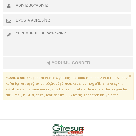
YORUMU GÖNDER
YASAL UYARI!
Suç teşkil edecek, yasadışı, tehditkar, rahatsız edici, hakaret ve
küfür içeren, aşağılayıcı, küçük düşürücü, kaba, pornografik, ahlaka aykırı,
kişilik haklarına zarar verici ya da benzeri niteliklerde içeriklerden doğan her
türlü mali, hukuki, cezai, idari sorumluluk içeriği gönderen kişiye aittir.