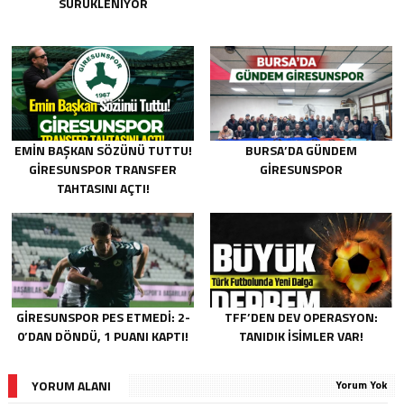
SÜRÜKLENIYOR
EMIN BAŞKAN SÖZÜNÜ TUTTU!
BURSA’DA GÜNDEM
GIRESUNSPOR TRANSFER
GIRESUNSPOR
TAHTASINI AÇTI!
GIRESUNSPOR PES ETMEDI: 2-
TFF’DEN DEV OPERASYON:
0’DAN DÖNDÜ, 1 PUANI KAPTI!
TANIDIK İSIMLER VAR!
YORUM ALANI
Yorum Yok