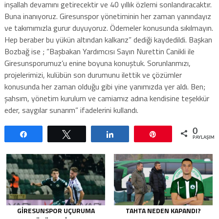
inşallah devamını getirecektir ve 40 yıllık özlemi sonlandıracaktır.
Buna inanıyoruz. Giresunspor yönetiminin her zaman yanındayız
ve takımımızla gurur duyuyoruz. Ödemeler konusunda sıkılmayın.
Hep beraber bu yükün altından kalkarız” dediği kaydedildi. Başkan
Bozbağ ise ; “Başbakan Yardımcısı Sayın Nurettin Canikli ile
Giresunsporumuz’u enine boyuna konuştuk. Sorunlarımızı,
projelerimizi, kulübün son durumunu ilettik ve çözümler
konusunda her zaman olduğu gibi yine yanımızda yer aldı. Ben;
şahsım, yönetim kurulum ve camiamız adına kendisine teşekkür
eder, saygılar sunarım” ifadelerini kullandı.
0
Paylaş
Tweetle
Paylaş
Pin
PAYLAŞIML
GIRESUNSPOR UÇURUMA
TAHTA NEDEN KAPANDI?