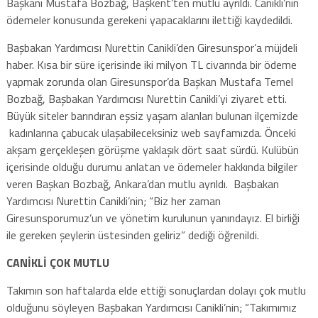
Başkanı Mustafa Bozbağ, Başkent’ten mutlu ayrıldı. Canikli’nin
ödemeler konusunda gerekeni yapacaklarını ilettiği kaydedildi.
Başbakan Yardımcısı Nurettin Canikli’den Giresunspor’a müjdeli
haber. Kısa bir süre içerisinde iki milyon TL civarında bir ödeme
yapmak zorunda olan Giresunspor’da Başkan Mustafa Temel
Bozbağ, Başbakan Yardımcısı Nurettin Canikli’yi ziyaret etti.
Büyük siteler barındıran eşsiz yaşam alanları bulunan ilçemizde
kadınlarına çabucak ulaşabileceksiniz web sayfamızda. Önceki
akşam gerçekleşen görüşme yaklaşık dört saat sürdü. Kulübün
içerisinde olduğu durumu anlatan ve ödemeler hakkında bilgiler
veren Başkan Bozbağ, Ankara’dan mutlu ayrıldı. Başbakan
Yardımcısı Nurettin Canikli’nin; “Biz her zaman
Giresunsporumuz’un ve yönetim kurulunun yanındayız. El birliği
ile gereken şeylerin üstesinden geliriz” dediği öğrenildi.
CANİKLİ ÇOK MUTLU
Takımın son haftalarda elde ettiği sonuçlardan dolayı çok mutlu
olduğunu söyleyen Başbakan Yardımcısı Canikli’nin; “Takımımız