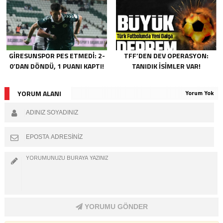
GIRESUNSPOR PES ETMEDI: 2-
TFF’DEN DEV OPERASYON:
0’DAN DÖNDÜ, 1 PUANI KAPTI!
TANIDIK İSIMLER VAR!
YORUM ALANI
Yorum Yok
YORUMU GÖNDER