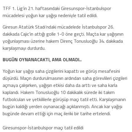
TFF 1. Lig’in 21. haftasındaki Giresunspor-İstanbulspor
mücadelesi yoğun kar yağışı nedeniyle tatil edildi.
Giresun Atatürk Stadı’ndaki mücadelede İstanbulspor 26.
dakikada Cajic’in attığı golle 1-0 öne geçti. Maçta kar yağışının
yoğunlaşması üzerine hakem Direnç Tonusluoğlu 34. dakikada
karşılaşmayı durdurdu.
BUGÜN OYNANACAKTI, AMA OLMADI..
Yoğun kar yağışı saha çizgilerini kapattı ve görüş mesafesini
düşürdü. Maçın durdurulmasının ardından saha görevlileri çizgileri
açmaya çalışırken, yağışın etkisi daha da arttı ve saha karla
kaplandı. Hakem Tonusluoğlu 10 dakikalık sürede iki takım
futbolcuları ve yetkililerle görüşüp maçı tatil etti. Karşılaşmanın
bugün kaldığı yerden oynanacağı açıklanmıştı. Ancak kar yağışı
bugünde devam ettiği için maç ileriki bir tarihe ertelendi.
hurdacı
Giresunspor-İstanbulspor maçı tatil edildi