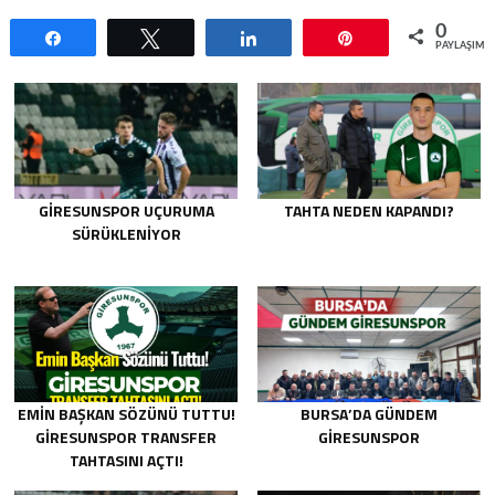
0
Paylaş
Tweetle
Paylaş
Pin
PAYLAŞIML
GIRESUNSPOR UÇURUMA
TAHTA NEDEN KAPANDI?
SÜRÜKLENIYOR
EMIN BAŞKAN SÖZÜNÜ TUTTU!
BURSA’DA GÜNDEM
GIRESUNSPOR TRANSFER
GIRESUNSPOR
TAHTASINI AÇTI!