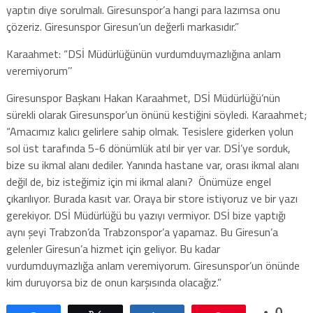
yaptın diye sorulmalı. Giresunspor’a hangi para lazımsa onu
çözeriz. Giresunspor Giresun’un değerli markasıdır.”
Karaahmet: “DSİ Müdürlüğünün vurdumduymazlığına anlam
veremiyorum’’
Giresunspor Başkanı Hakan Karaahmet, DSİ Müdürlüğü’nün
sürekli olarak Giresunspor’un önünü kestiğini söyledi. Karaahmet;
“Amacımız kalıcı gelirlere sahip olmak. Tesislere giderken yolun
sol üst tarafında 5-6 dönümlük atıl bir yer var. DSİ’ye sorduk,
bize su ikmal alanı dediler. Yanında hastane var, orası ikmal alanı
değil de, biz isteğimiz için mi ikmal alanı? Önümüze engel
çıkarılıyor. Burada kasıt var. Oraya bir store istiyoruz ve bir yazı
gerekiyor. DSİ Müdürlüğü bu yazıyı vermiyor. DSİ bize yaptığı
aynı şeyi Trabzon’da Trabzonspor’a yapamaz. Bu Giresun’a
gelenler Giresun’a hizmet için geliyor. Bu kadar
vurdumduymazlığa anlam veremiyorum. Giresunspor’un önünde
kim duruyorsa biz de onun karşısında olacağız.”
0