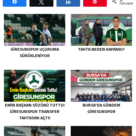
Paylaş
Tweetle
Paylaş
Pin
PAYLAŞIML
GIRESUNSPOR UÇURUMA
TAHTA NEDEN KAPANDI?
SÜRÜKLENIYOR
EMIN BAŞKAN SÖZÜNÜ TUTTU!
BURSA’DA GÜNDEM
GIRESUNSPOR TRANSFER
GIRESUNSPOR
TAHTASINI AÇTI!