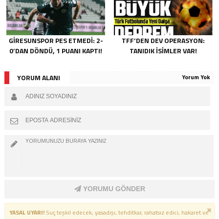
GIRESUNSPOR PES ETMEDI: 2-
TFF’DEN DEV OPERASYON:
0’DAN DÖNDÜ, 1 PUANI KAPTI!
TANIDIK İSIMLER VAR!
YORUM ALANI
Yorum Yok
YORUMU GÖNDER
YASAL UYARI!
Suç teşkil edecek, yasadışı, tehditkar, rahatsız edici, hakaret ve