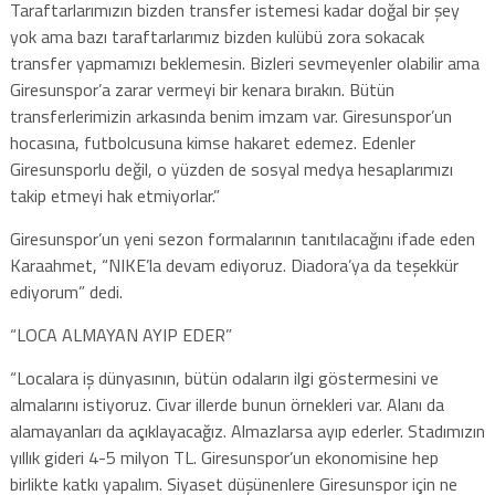
Taraftarlarımızın bizden transfer istemesi kadar doğal bir şey
yok ama bazı taraftarlarımız bizden kulübü zora sokacak
transfer yapmamızı beklemesin. Bizleri sevmeyenler olabilir ama
Giresunspor’a zarar vermeyi bir kenara bırakın. Bütün
transferlerimizin arkasında benim imzam var. Giresunspor’un
hocasına, futbolcusuna kimse hakaret edemez. Edenler
Giresunsporlu değil, o yüzden de sosyal medya hesaplarımızı
takip etmeyi hak etmiyorlar.”
Giresunspor’un yeni sezon formalarının tanıtılacağını ifade eden
Karaahmet, “NIKE’la devam ediyoruz. Diadora’ya da teşekkür
ediyorum” dedi.
“LOCA ALMAYAN AYIP EDER”
“Localara iş dünyasının, bütün odaların ilgi göstermesini ve
almalarını istiyoruz. Civar illerde bunun örnekleri var. Alanı da
alamayanları da açıklayacağız. Almazlarsa ayıp ederler. Stadımızın
yıllık gideri 4-5 milyon TL. Giresunspor’un ekonomisine hep
birlikte katkı yapalım. Siyaset düşünenlere Giresunspor için ne