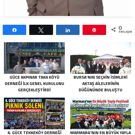
0
Paylaş
Tweetle
Paylaş
Pin
PAYLAŞIML
GÜCE AKPINAR TAKA KÖYÜ
BURSA’NIN SEÇKIN İSIMLERI
DERNEĞI İLK GENEL KURULUNU
AKTAŞ AILELERININ
GERÇEKLEŞTIRDI
DÜĞÜNÜNDE BULUŞTU
6. GÜCE TEKKEKÖY DERNEĞI
MARMARA’NIN EN BÜYÜK YAYLA