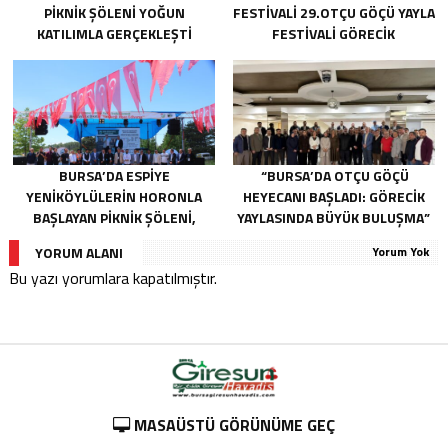
PIKNIK ŞÖLENI YOĞUN
FESTIVALI 29.OTÇU GÖÇÜ YAYLA
KATILIMLA GERÇEKLEŞTI
FESTIVALI GÖRECIK
YAYLASI’NDA BAŞLIYOR
BURSA’DA ESPIYE
“BURSA’DA OTÇU GÖÇÜ
YENIKÖYLÜLERIN HORONLA
HEYECANI BAŞLADI: GÖRECIK
BAŞLAYAN PIKNIK ŞÖLENI,
YAYLASINDA BÜYÜK BULUŞMA”
GELECEĞE ATILAN TEMELLERLE
YORUM ALANI
Yorum Yok
TAÇLANDI
Bu yazı yorumlara kapatılmıştır.
MASAÜSTÜ GÖRÜNÜME GEÇ