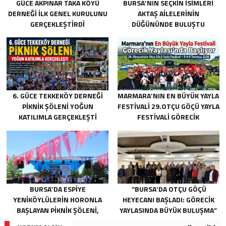
GÜCE AKPINAR TAKA KÖYÜ
BURSA’NIN SEÇKIN İSIMLERI
DERNEĞI İLK GENEL KURULUNU
AKTAŞ AILELERININ
GERÇEKLEŞTIRDI
DÜĞÜNÜNDE BULUŞTU
6. GÜCE TEKKEKÖY DERNEĞI
MARMARA’NIN EN BÜYÜK YAYLA
PIKNIK ŞÖLENI YOĞUN
FESTIVALI 29.OTÇU GÖÇÜ YAYLA
KATILIMLA GERÇEKLEŞTI
FESTIVALI GÖRECIK
YAYLASI’NDA BAŞLIYOR
BURSA’DA ESPIYE
“BURSA’DA OTÇU GÖÇÜ
YENIKÖYLÜLERIN HORONLA
HEYECANI BAŞLADI: GÖRECIK
BAŞLAYAN PIKNIK ŞÖLENI,
YAYLASINDA BÜYÜK BULUŞMA”
GELECEĞE ATILAN TEMELLERLE