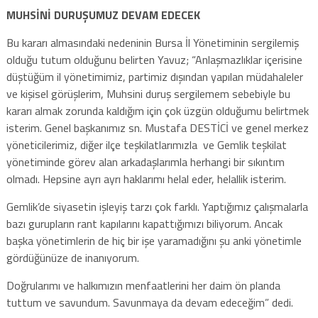
MUHSİNİ DURUŞUMUZ DEVAM EDECEK
Bu kararı almasındaki nedeninin Bursa İl Yönetiminin sergilemiş
olduğu tutum olduğunu belirten Yavuz; “Anlaşmazlıklar içerisine
düştüğüm il yönetimimiz, partimiz dışından yapılan müdahaleler
ve kişisel görüşlerim, Muhsini duruş sergilemem sebebiyle bu
kararı almak zorunda kaldığım için çok üzgün olduğumu belirtmek
isterim. Genel başkanımız sn. Mustafa DESTİCİ ve genel merkez
yöneticilerimiz, diğer ilçe teşkilatlarımızla ve Gemlik teşkilat
yönetiminde görev alan arkadaşlarımla herhangi bir sıkıntım
olmadı. Hepsine ayrı ayrı haklarımı helal eder, helallik isterim.
Gemlik’de siyasetin işleyiş tarzı çok farklı. Yaptığımız çalışmalarla
bazı gurupların rant kapılarını kapattığımızı biliyorum. Ancak
başka yönetimlerin de hiç bir işe yaramadığını şu anki yönetimle
gördüğünüze de inanıyorum.
Doğrularımı ve halkımızın menfaatlerini her daim ön planda
tuttum ve savundum. Savunmaya da devam edeceğim” dedi.