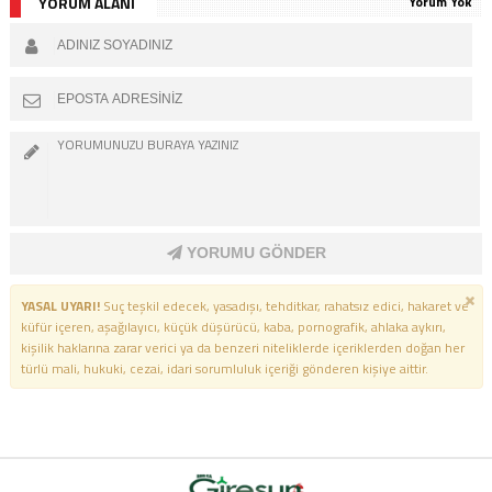
YORUM ALANI
Yorum Yok
TAÇLANDI
YORUMU GÖNDER
YASAL UYARI!
Suç teşkil edecek, yasadışı, tehditkar, rahatsız edici, hakaret ve
küfür içeren, aşağılayıcı, küçük düşürücü, kaba, pornografik, ahlaka aykırı,
kişilik haklarına zarar verici ya da benzeri niteliklerde içeriklerden doğan her
türlü mali, hukuki, cezai, idari sorumluluk içeriği gönderen kişiye aittir.