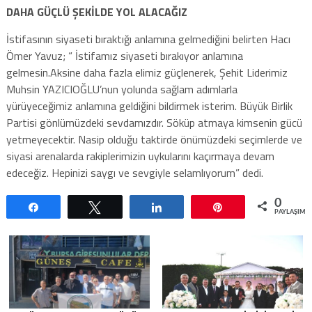
DAHA GÜÇLÜ ŞEKİLDE YOL ALACAĞIZ
İstifasının siyaseti bıraktığı anlamına gelmediğini belirten Hacı
Ömer Yavuz; “ İstifamız siyaseti bırakıyor anlamına
gelmesin.Aksine daha fazla elimiz güçlenerek, Şehit Liderimiz
Muhsin YAZICIOĞLU’nun yolunda sağlam adımlarla
yürüyeceğimiz anlamına geldiğini bildirmek isterim. Büyük Birlik
Partisi gönlümüzdeki sevdamızdır. Söküp atmaya kimsenin gücü
yetmeyecektir. Nasip olduğu taktirde önümüzdeki seçimlerde ve
siyasi arenalarda rakiplerimizin uykularını kaçırmaya devam
edeceğiz. Hepinizi saygı ve sevgiyle selamlıyorum” dedi.
0
Paylaş
Tweetle
Paylaş
Pin
PAYLAŞIML