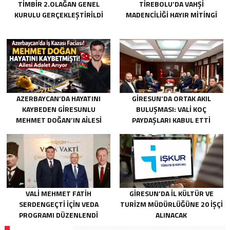
TİMBİR 2.OLAĞAN GENEL
TIREBOLU’DA VAHŞI
KURULU GERÇEKLEŞTIRILDI
MADENCILIĞI HAYIR MITINGI
AZERBAYCAN’DA HAYATINI
GIRESUN’DA ORTAK AKIL
KAYBEDEN GIRESUNLU
BULUŞMASI: VALI KOÇ
MEHMET DOĞAN’IN AILESI
PAYDAŞLARI KABUL ETTI
ADALET ARIYOR
VALI MEHMET FATIH
GIRESUN’DA İL KÜLTÜR VE
SERDENGEÇTI İÇIN VEDA
TURIZM MÜDÜRLÜĞÜNE 20 İŞÇI
PROGRAMI DÜZENLENDI
ALINACAK