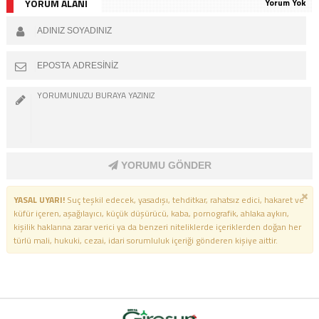
YORUM ALANI
Yorum Yok
YORUMU GÖNDER
YASAL UYARI!
Suç teşkil edecek, yasadışı, tehditkar, rahatsız edici, hakaret ve
küfür içeren, aşağılayıcı, küçük düşürücü, kaba, pornografik, ahlaka aykırı,
kişilik haklarına zarar verici ya da benzeri niteliklerde içeriklerden doğan her
türlü mali, hukuki, cezai, idari sorumluluk içeriği gönderen kişiye aittir.