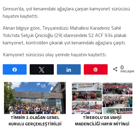
Giresun’da, yol kenarındaki ağaçlara çarpan kamyonet sürücüsü
hayatını kaybetti.
Alınan bilgiye göre, Teyyaredüzü Mahallesi Karadeniz Sahil
Yolu’nda Selçuk Çinicioğlu (29) idaresindeki 52 ACF 934 plakalı
kamyonet, kontrolden çıkarak yol kenarındaki ağaçlara çarptı.
Kamyonet sürücüsü olay yerinde hayatını kaybetti.
0
Paylaş
Tweetle
Paylaş
Pin
PAYLAŞIML
TİMBİR 2.OLAĞAN GENEL
TIREBOLU’DA VAHŞI
KURULU GERÇEKLEŞTIRILDI
MADENCILIĞI HAYIR MITINGI