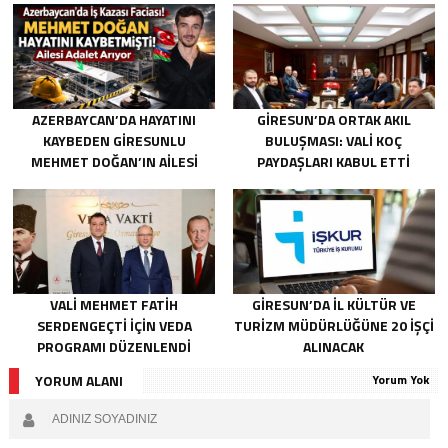
AZERBAYCAN’DA HAYATINI
GIRESUN’DA ORTAK AKIL
KAYBEDEN GIRESUNLU
BULUŞMASI: VALI KOÇ
MEHMET DOĞAN’IN AILESI
PAYDAŞLARI KABUL ETTI
ADALET ARIYOR
VALI MEHMET FATIH
GIRESUN’DA İL KÜLTÜR VE
SERDENGEÇTI İÇIN VEDA
TURIZM MÜDÜRLÜĞÜNE 20 İŞÇI
PROGRAMI DÜZENLENDI
ALINACAK
YORUM ALANI
Yorum Yok