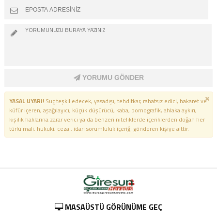
YORUMU GÖNDER
YASAL UYARI!
Suç teşkil edecek, yasadışı, tehditkar, rahatsız edici, hakaret ve
küfür içeren, aşağılayıcı, küçük düşürücü, kaba, pornografik, ahlaka aykırı,
kişilik haklarına zarar verici ya da benzeri niteliklerde içeriklerden doğan her
türlü mali, hukuki, cezai, idari sorumluluk içeriği gönderen kişiye aittir.
MASAÜSTÜ GÖRÜNÜME GEÇ