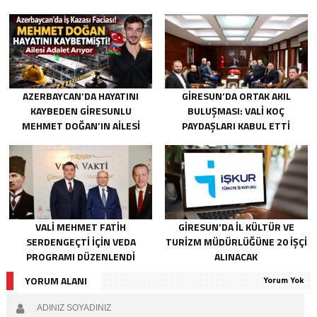
AZERBAYCAN’DA HAYATINI
GIRESUN’DA ORTAK AKIL
KAYBEDEN GIRESUNLU
BULUŞMASI: VALI KOÇ
MEHMET DOĞAN’IN AILESI
PAYDAŞLARI KABUL ETTI
ADALET ARIYOR
VALI MEHMET FATIH
GIRESUN’DA İL KÜLTÜR VE
SERDENGEÇTI İÇIN VEDA
TURIZM MÜDÜRLÜĞÜNE 20 İŞÇI
PROGRAMI DÜZENLENDI
ALINACAK
YORUM ALANI
Yorum Yok