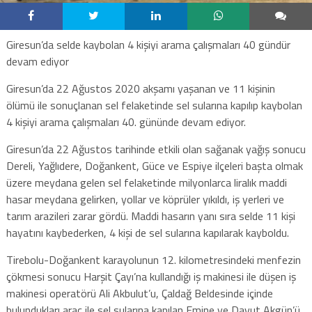
Giresun’da selde kaybolan 4 kişiyi arama çalışmaları 40 gündür
devam ediyor
Giresun’da 22 Ağustos 2020 akşamı yaşanan ve 11 kişinin
ölümü ile sonuçlanan sel felaketinde sel sularına kapılıp kaybolan
4 kişiyi arama çalışmaları 40. gününde devam ediyor.
Giresun’da 22 Ağustos tarihinde etkili olan sağanak yağış sonucu
Dereli, Yağlıdere, Doğankent, Güce ve Espiye ilçeleri başta olmak
üzere meydana gelen sel felaketinde milyonlarca liralık maddi
hasar meydana gelirken, yollar ve köprüler yıkıldı, iş yerleri ve
tarım arazileri zarar gördü. Maddi hasarın yanı sıra selde 11 kişi
hayatını kaybederken, 4 kişi de sel sularına kapılarak kayboldu.
Tirebolu-Doğankent karayolunun 12. kilometresindeki menfezin
çökmesi sonucu Harşit Çayı’na kullandığı iş makinesi ile düşen iş
makinesi operatörü Ali Akbulut’u, Çaldağ Beldesinde içinde
bulundukları araç ile sel sularına kapılan Emine ve Davut Akgün’ü