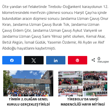
Öte yandan sel felaketinde Tirebolu-Doğankent karayolunun 12.
kilometresindeki menfezin çökmesi sonucu Harşit Çayı’na içinde
bulundukları aracın düşmesi sonucu Jandarma Uzman Çavuş Onur
Kıran, Jandarma Uzman Çavuş Burak Tok, Jandarma Uzman
Çavuş Erdem Çıtır, Jandarma Uzman Çavuş Aykut Variyenli ve
Jandarma Uzman Çavuş Sami Yılmaz şehit olurken, Kemal Akar,
Betül Akgün, İsmail Güdük, Yasemin Özdemir, Ali Aydın ve Akif
Abdioğlu hayatlarını kaybetmişti.
0
Paylaş
Tweetle
Paylaş
Pin
PAYLAŞIML
TİMBİR 2.OLAĞAN GENEL
TIREBOLU’DA VAHŞI
KURULU GERÇEKLEŞTIRILDI
MADENCILIĞI HAYIR MITINGI