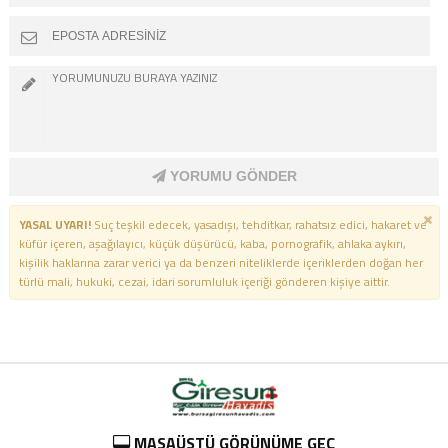
YORUMU GÖNDER
YASAL UYARI!
Suç teşkil edecek, yasadışı, tehditkar, rahatsız edici, hakaret ve
küfür içeren, aşağılayıcı, küçük düşürücü, kaba, pornografik, ahlaka aykırı,
kişilik haklarına zarar verici ya da benzeri niteliklerde içeriklerden doğan her
türlü mali, hukuki, cezai, idari sorumluluk içeriği gönderen kişiye aittir.
MASAÜSTÜ GÖRÜNÜME GEÇ