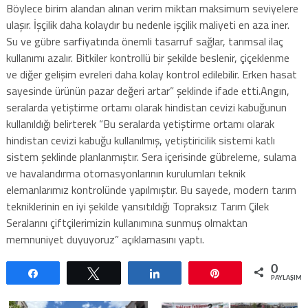
Böylece birim alandan alınan verim miktarı maksimum seviyelere
ulaşır. İşçilik daha kolaydır bu nedenle işçilik maliyeti en aza iner.
Su ve gübre sarfiyatında önemli tasarruf sağlar, tarımsal ilaç
kullanımı azalır. Bitkiler kontrollü bir şekilde beslenir, çiçeklenme
ve diğer gelişim evreleri daha kolay kontrol edilebilir. Erken hasat
sayesinde ürünün pazar değeri artar” şeklinde ifade etti.Angın,
seralarda yetiştirme ortamı olarak hindistan cevizi kabuğunun
kullanıldığı belirterek “Bu seralarda yetiştirme ortamı olarak
hindistan cevizi kabuğu kullanılmış, yetiştiricilik sistemi katlı
sistem şeklinde planlanmıştır. Sera içerisinde gübreleme, sulama
ve havalandırma otomasyonlarının kurulumları teknik
elemanlarımız kontrolünde yapılmıştır. Bu sayede, modern tarım
tekniklerinin en iyi şekilde yansıtıldığı Topraksız Tarım Çilek
Seralarını çiftçilerimizin kullanımına sunmuş olmaktan
memnuniyet duyuyoruz” açıklamasını yaptı.
0
Paylaş
Tweetle
Paylaş
Pin
PAYLAŞIML