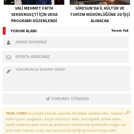
VALI MEHMET FATIH
GIRESUN’DA İL KÜLTÜR VE
SERDENGEÇTI İÇIN VEDA
TURIZM MÜDÜRLÜĞÜNE 20 İŞÇI
PROGRAMI DÜZENLENDI
ALINACAK
YORUM ALANI
Yorum Yok
YORUMU GÖNDER
YASAL UYARI!
Suç teşkil edecek, yasadışı, tehditkar, rahatsız edici, hakaret ve
küfür içeren, aşağılayıcı, küçük düşürücü, kaba, pornografik, ahlaka aykırı,
kişilik haklarına zarar verici ya da benzeri niteliklerde içeriklerden doğan her
türlü mali, hukuki, cezai, idari sorumluluk içeriği gönderen kişiye aittir.