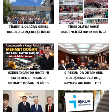
TİMBİR 2.OLAĞAN GENEL
TIREBOLU’DA VAHŞI
KURULU GERÇEKLEŞTIRILDI
MADENCILIĞI HAYIR MITINGI
AZERBAYCAN’DA HAYATINI
GIRESUN’DA ORTAK AKIL
KAYBEDEN GIRESUNLU
BULUŞMASI: VALI KOÇ
MEHMET DOĞAN’IN AILESI
PAYDAŞLARI KABUL ETTI
ADALET ARIYOR