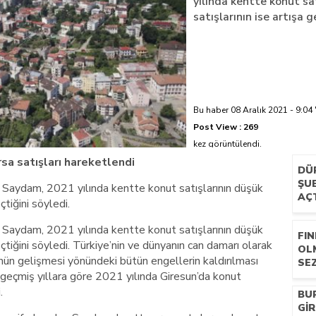
yılında kentte konut sa
satışlarının ise artışa g
azi’de hayatını kaybetti
Bu haber 08 Aralık 2021 - 9:04 
Post View :
269
kez görüntülendi.
rsa satışları hareketlendi
DÜ
ŞUB
 Saydam, 2021 yılında kentte konut satışlarının düşük
AÇ
çtiğini söyledi.
 Saydam, 2021 yılında kentte konut satışlarının düşük
FIN
eçtiğini söyledi. Türkiye’nin ve dünyanın can damarı olarak
OL
nün gelişmesi yönündeki bütün engellerin kaldırılması
SEZ
geçmiş yıllara göre 2021 yılında Giresun’da konut
.
BU
GIR