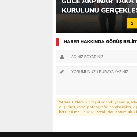
6. GÜCE TEKKEKÖY DE
GÜCE AKPINAR TAKA 
KATILIMLA GERÇEKLE
KURULUNU GERÇEKLE
1
HABER HAKKINDA GÖRÜŞ BELİR
YASAL UYARI!
Suç teşkil edecek, yasadışı, tehd
düşürücü, kaba, pornografik, ahlaka aykırı, kişi
her türlü mali, hukuki, cezai, idari sorumluluk i