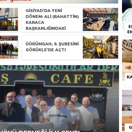
GİSİYAD’DA YENI
DÖNEM: ALI (BAHATTIN)
KARACA
E
BAŞKANLIĞINDAKI
E
YÖNETIM İLK
TOPLANTISINI
DÜRÜMGAH, 9. ŞUBESINI
GERÇEKLEŞTIRDI
GÖRÜKLE’DE AÇTI
KA
G