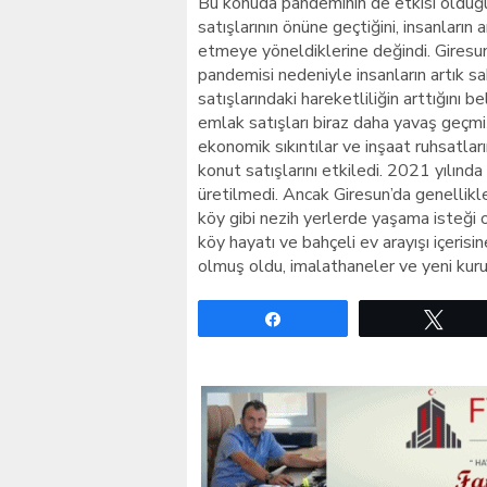
Bu konuda pandeminin de etkisi olduğu
satışlarının önüne geçtiğini, insanların
etmeye yöneldiklerine değindi. Giresu
pandemisi nedeniyle insanların artık s
satışlarındaki hareketliliğin arttığını 
emlak satışları biraz daha yavaş geçm
ekonomik sıkıntılar ve inşaat ruhsatlar
konut satışlarını etkiledi. 2021 yılında
üretilmedi. Ancak Giresun’da genellikl
köy gibi nezih yerlerde yaşama isteği 
köy hayatı ve bahçeli ev arayışı içerisi
olmuş oldu, imalathaneler ve yeni kurula
Paylaş
Twe