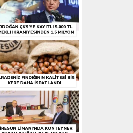
RDOĞAN ÇKS’YE KAYITLI 5.000 TL
MEKLI İKRAMIYESINDEN 1,5 MILYON
ÇIFTÇI EMEKLISINE DE IKRAMIYE
RADENIZ FINDIĞININ KALITESI BIR
KERE DAHA ISPATLANDI
IRESUN LIMANI’NDA KONTEYNER