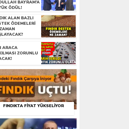
DULLAH BAYRAM’A
YÜK ÖDÜL!
DIK ALAN BAZLI
STEK ÖDEMELERI
 ZAMAN
ŞLAYACAK?
R ARACA
KILMASI ZORUNLU
ACAK!
FINDIKTA FIYAT YÜKSELIYOR