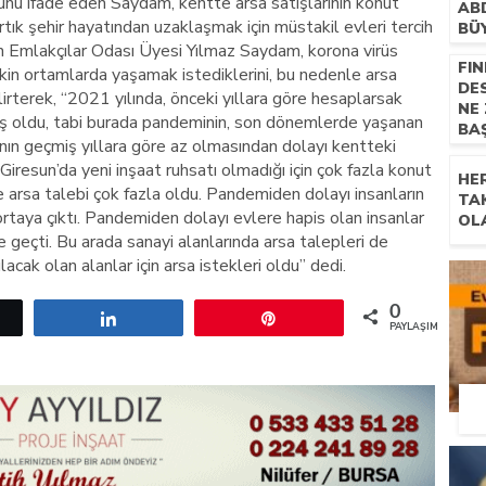
nu ifade eden Saydam, kentte arsa satışlarının konut
AB
 artık şehir hayatından uzaklaşmak için müstakil evleri tercih
BÜ
n Emlakçılar Odası Üyesi Yılmaz Saydam, korona virüs
FIN
akin ortamlarda yaşamak istediklerini, bu nedenle arsa
DE
belirterek, “2021 yılında, önceki yıllara göre hesaplarsak
NE
iş oldu, tabi burada pandeminin, son dönemlerde yaşanan
BA
ının geçmiş yıllara göre az olmasından dolayı kentteki
 Giresun’da yeni inşaat ruhsatı olmadığı için çok fazla konut
HE
e arsa talebi çok fazla oldu. Pandemiden dolayı insanların
TA
ortaya çıktı. Pandemiden dolayı evlere hapis olan insanlar
OL
ne geçti. Bu arada sanayi alanlarında arsa talepleri de
cak olan alanlar için arsa istekleri oldu” dedi.
0
etle
Paylaş
Pin
PAYLAŞIMLAR