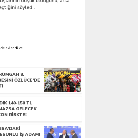
tışlarının düşük olduğunu, arsa
eçtiğini söyledi.
'de eklendi ve
RÜMGAH 8.
ESINI ÖZLÜCE’DE
TI
DIK 140-150 TL
MAZSA GELECEK
ON RISKTE!
RSA’DAKI
ESUNLU İŞ ADAMI