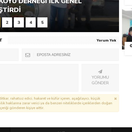
RNEĞI PIKNIK ŞÖLENI YOĞUN
KÖYÜ DERNEĞI İLK GENEL
ŞTI
ŞTIRDI
2
3
4
5
T
Yorum Yok
YORUMU
GÖNDER
itkar, rahatsız edici, hakaret ve küfür içeren, aşağılayıcı, küçük
lik haklarına zarar verici ya da benzeri niteliklerde içeriklerden doğan
çeriği gönderen kişiye aittir.