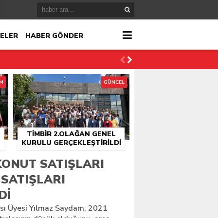
ELER
HABER GÖNDER
İM
GÜNCEL
TİMBİR 2.OLAĞAN GENEL
KURULU GERÇEKLEŞTIRILDI
r
KONUT SATIŞLARI
 SATIŞLARI
çlandı
DI
sı Üyesi Yılmaz Saydam, 2021