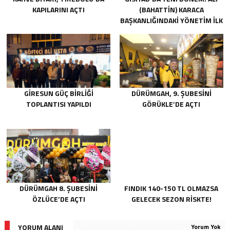
KAPILARINI AÇTI
(BAHATTIN) KARACA
BAŞKANLIĞINDAKI YÖNETIM İLK
TOPLANTISINI GERÇEKLEŞTIRDI
GIRESUN GÜÇ BIRLIĞI
DÜRÜMGAH, 9. ŞUBESINI
TOPLANTISI YAPILDI
GÖRÜKLE’DE AÇTI
DÜRÜMGAH 8. ŞUBESINI
FINDIK 140-150 TL OLMAZSA
ÖZLÜCE’DE AÇTI
GELECEK SEZON RISKTE!
YORUM ALANI
Yorum Yok