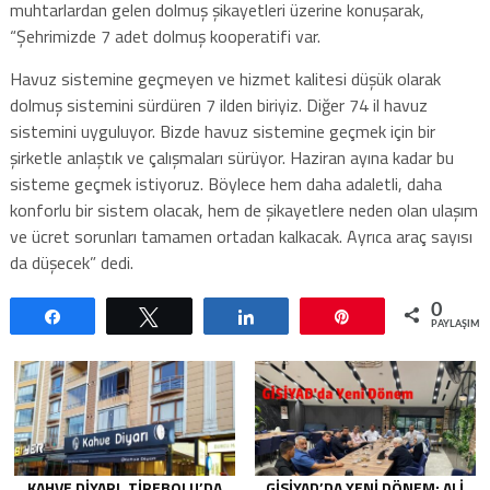
muhtarlardan gelen dolmuş şikayetleri üzerine konuşarak,
“Şehrimizde 7 adet dolmuş kooperatifi var.
Havuz sistemine geçmeyen ve hizmet kalitesi düşük olarak
dolmuş sistemini sürdüren 7 ilden biriyiz. Diğer 74 il havuz
sistemini uyguluyor. Bizde havuz sistemine geçmek için bir
şirketle anlaştık ve çalışmaları sürüyor. Haziran ayına kadar bu
sisteme geçmek istiyoruz. Böylece hem daha adaletli, daha
konforlu bir sistem olacak, hem de şikayetlere neden olan ulaşım
ve ücret sorunları tamamen ortadan kalkacak. Ayrıca araç sayısı
da düşecek” dedi.
0
Paylaş
Tweetle
Paylaş
Pin
PAYLAŞIML
KAHVE DIYARI, TIREBOLU’DA
GİSİYAD’DA YENI DÖNEM: ALI