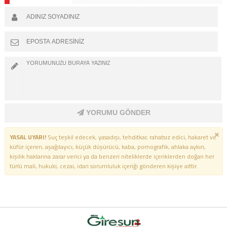
YORUMU GÖNDER
YASAL UYARI!
Suç teşkil edecek, yasadışı, tehditkar, rahatsız edici, hakaret ve
küfür içeren, aşağılayıcı, küçük düşürücü, kaba, pornografik, ahlaka aykırı,
kişilik haklarına zarar verici ya da benzeri niteliklerde içeriklerden doğan her
türlü mali, hukuki, cezai, idari sorumluluk içeriği gönderen kişiye aittir.