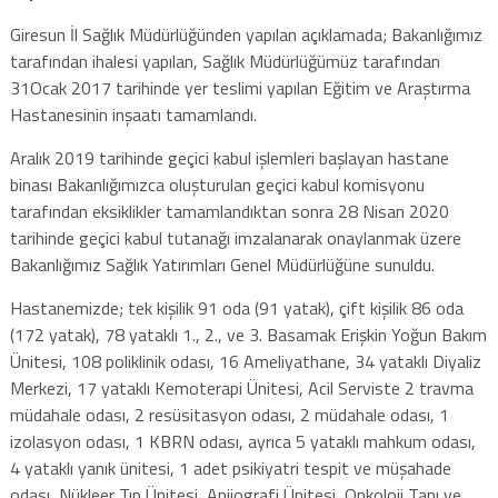
Giresun İl Sağlık Müdürlüğünden yapılan açıklamada; Bakanlığımız
tarafından ihalesi yapılan, Sağlık Müdürlüğümüz tarafından
31Ocak 2017 tarihinde yer teslimi yapılan Eğitim ve Araştırma
Hastanesinin inşaatı tamamlandı.
Aralık 2019 tarihinde geçici kabul işlemleri başlayan hastane
binası Bakanlığımızca oluşturulan geçici kabul komisyonu
tarafından eksiklikler tamamlandıktan sonra 28 Nisan 2020
tarihinde geçici kabul tutanağı imzalanarak onaylanmak üzere
Bakanlığımız Sağlık Yatırımları Genel Müdürlüğüne sunuldu.
Hastanemizde; tek kişilik 91 oda (91 yatak), çift kişilik 86 oda
(172 yatak), 78 yataklı 1., 2., ve 3. Basamak Erişkin Yoğun Bakım
Ünitesi, 108 poliklinik odası, 16 Ameliyathane, 34 yataklı Diyaliz
Merkezi, 17 yataklı Kemoterapi Ünitesi, Acil Serviste 2 travma
müdahale odası, 2 resüsitasyon odası, 2 müdahale odası, 1
izolasyon odası, 1 KBRN odası, ayrıca 5 yataklı mahkum odası,
4 yataklı yanık ünitesi, 1 adet psikiyatri tespit ve müşahade
odası, Nükleer Tıp Ünitesi, Anjiografi Ünitesi, Onkoloji Tanı ve