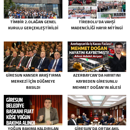
TİMBİR 2.OLAĞAN GENEL
TIREBOLU’DA VAHŞI
KURULU GERÇEKLEŞTIRILDI
MADENCILIĞI HAYIR MITINGI
GIRESUN KANSER ARAŞTIRMA
AZERBAYCAN’DA HAYATINI
MERKEZI İÇIN DÜĞMEYE
KAYBEDEN GIRESUNLU
BASILDI
MEHMET DOĞAN’IN AILESI
ADALET ARIYOR
YOĞUN BAKIMA KALDIRILAN
GIRESUN’DA ORTAK AKIL