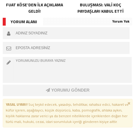
FUAT KÖSE’DEN İLK AÇIKLAMA
BULUŞMASI: VALI KOÇ
GELDI!
PAYDAŞLARI KABUL ETTI
YORUM ALANI
Yorum Yok
YORUMU GÖNDER
YASAL UYARI!
Suç teşkil edecek, yasadışı, tehditkar, rahatsız edici, hakaret ve
küfür içeren, aşağılayıcı, küçük düşürücü, kaba, pornografik, ahlaka aykırı,
kişilik haklarına zarar verici ya da benzeri niteliklerde içeriklerden doğan her
türlü mali, hukuki, cezai, idari sorumluluk içeriği gönderen kişiye aittir.