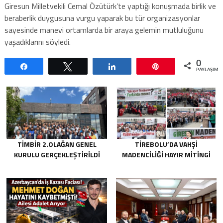
Giresun Milletvekili Cemal Özütürk’te yaptığı konuşmada birlik ve
beraberlik duygusuna vurgu yaparak bu tür organizasyonlar
sayesinde manevi ortamlarda bir araya gelemin mutluluğunu
yaşadıklarını söyledi.
0
Paylaş
Tweetle
Paylaş
Pin
PAYLAŞIML
TİMBİR 2.OLAĞAN GENEL
TIREBOLU’DA VAHŞI
KURULU GERÇEKLEŞTIRILDI
MADENCILIĞI HAYIR MITINGI