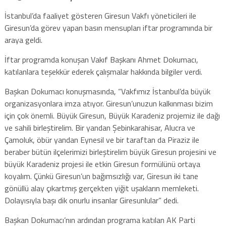
İstanbul’da faaliyet gösteren Giresun Vakfı yöneticileri ile
Giresun’da görev yapan basın mensupları iftar programında bir
araya geldi.
İftar programda konuşan Vakıf Başkanı Ahmet Dokumacı,
katılanlara teşekkür ederek çalışmalar hakkında bilgiler verdi.
Başkan Dokumacı konuşmasında, “Vakfımız İstanbul’da büyük
organizasyonlara imza atıyor. Giresun’unuzun kalkınması bizim
için çok önemli. Büyük Giresun, Büyük Karadeniz projemiz ile dağı
ve sahili birleştirelim. Bir yandan Şebinkarahisar, Alucra ve
Çamoluk, öbür yandan Eynesil ve bir taraftan da Piraziz ile
beraber bütün ilçelerimizi birleştirelim büyük Giresun projesini ve
büyük Karadeniz projesi ile etkin Giresun formülünü ortaya
koyalım. Çünkü Giresun’un bağımsızlığı var, Giresun iki tane
gönüllü alay çıkartmış gerçekten yiğit uşakların memleketi.
Dolayısıyla başı dik onurlu insanlar Giresunlular” dedi.
Başkan Dokumacı’nın ardından programa katılan AK Parti