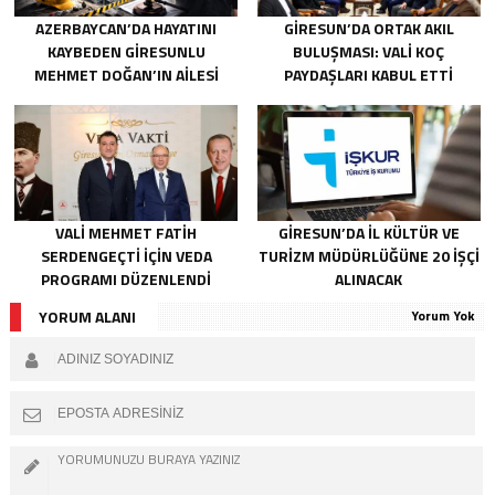
AZERBAYCAN’DA HAYATINI
GIRESUN’DA ORTAK AKIL
KAYBEDEN GIRESUNLU
BULUŞMASI: VALI KOÇ
MEHMET DOĞAN’IN AILESI
PAYDAŞLARI KABUL ETTI
ADALET ARIYOR
VALI MEHMET FATIH
GIRESUN’DA İL KÜLTÜR VE
SERDENGEÇTI İÇIN VEDA
TURIZM MÜDÜRLÜĞÜNE 20 İŞÇI
PROGRAMI DÜZENLENDI
ALINACAK
YORUM ALANI
Yorum Yok