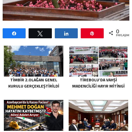
0
Paylaş
Tweetle
Paylaş
Pin
PAYLAŞIML
TİMBİR 2.OLAĞAN GENEL
TIREBOLU’DA VAHŞI
KURULU GERÇEKLEŞTIRILDI
MADENCILIĞI HAYIR MITINGI