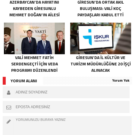
AZERBAYCAN’DA HAYATINI
GIRESUN’DA ORTAK AKIL
KAYBEDEN GIRESUNLU
BULUŞMASI: VALI KOÇ
MEHMET DOĞAN’IN AILESI
PAYDAŞLARI KABUL ETTI
ADALET ARIYOR
VALI MEHMET FATIH
GIRESUN’DA İL KÜLTÜR VE
SERDENGEÇTI İÇIN VEDA
TURIZM MÜDÜRLÜĞÜNE 20 İŞÇI
PROGRAMI DÜZENLENDI
ALINACAK
YORUM ALANI
Yorum Yok