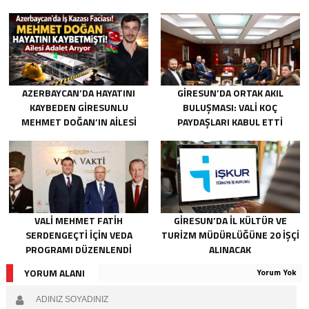
AZERBAYCAN’DA HAYATINI
GIRESUN’DA ORTAK AKIL
KAYBEDEN GIRESUNLU
BULUŞMASI: VALI KOÇ
MEHMET DOĞAN’IN AILESI
PAYDAŞLARI KABUL ETTI
ADALET ARIYOR
VALI MEHMET FATIH
GIRESUN’DA İL KÜLTÜR VE
SERDENGEÇTI İÇIN VEDA
TURIZM MÜDÜRLÜĞÜNE 20 İŞÇI
PROGRAMI DÜZENLENDI
ALINACAK
YORUM ALANI
Yorum Yok