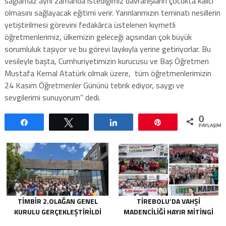
sağlamaz aynı zamanda istediğimiz davranışların çocukta kalıcı
olmasını sağlayacak eğitimi verir. Yarınlarımızın teminatı nesillerin
yetiştirilmesi görevini fedakârca üstelenen kıymetli
öğretmenlerimiz, ülkemizin geleceği açısından çok büyük
sorumluluk taşıyor ve bu görevi layıkıyla yerine getiriyorlar. Bu
vesileyle başta, Cumhuriyetimizin kurucusu ve Baş Öğretmen
Mustafa Kemal Atatürk olmak üzere, tüm öğretmenlerimizin
24 Kasım Öğretmenler Gününü tebrik ediyor, saygı ve
sevgilerimi sunuyorum” dedi.
0
Paylaş
Tweetle
Paylaş
Pin
PAYLAŞIML
TİMBİR 2.OLAĞAN GENEL
TIREBOLU’DA VAHŞI
KURULU GERÇEKLEŞTIRILDI
MADENCILIĞI HAYIR MITINGI