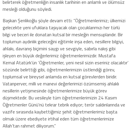
belirterek öğretmenliğin insanlık tarihinin en anlamlı ve ölümsüz
mesleği olduğunu söyledi.
Başkan Şenlikoğlu şöyle devam etti: “Öğretmenlerimiz; ülkemizi
gelecekte yeni ufuklara taşıyacak olan çocuklarımızı her türlü
bilgi ve beceri ile donatan kutsal bir mesleğin mensuplarıdır. Bir
toplumun aydınlık geleceğini eğitimle inşa eden, nesillere bilgiyi,
ahlakı, davranış biçimini saygı ve sevgiyle, sabırla nakış gibi
işleyen en büyük değerlerimiz öğretmenlerimizdir. Mustafa
Kemal Atatürk’ün ‘Öğretmenler, yeni nesil sizin eseriniz olacaktır’
sözünde belirttiği gibi, öğretmenlerimizin üstlendiği görev,
toplumsal ve bireysel anlamda en kutsal görevlerden biridir.
Vatanperver, milli ve manevi değerlerimizi özümsemiş ahlaklı
nesillerin yetişmesinde öğretmenlerimize büyük görev
düşmektedir. Bu vesileyle tüm öğretmenlerimizin 24 Kasım
Öğretmenler Günü’nü tekrar tebrik ediyor; terör saldırılarında ve
vazife sırasında kaybettiğimiz şehit öğretmenlerimiz başta
olmak üzere ebediyete irtihal eden tüm öğretmenlerimize
Allah’tan rahmet diliyorum.”