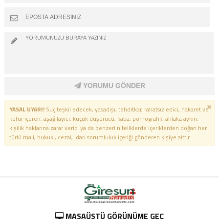
YORUMU GÖNDER
YASAL UYARI!
Suç teşkil edecek, yasadışı, tehditkar, rahatsız edici, hakaret ve
küfür içeren, aşağılayıcı, küçük düşürücü, kaba, pornografik, ahlaka aykırı,
kişilik haklarına zarar verici ya da benzeri niteliklerde içeriklerden doğan her
türlü mali, hukuki, cezai, idari sorumluluk içeriği gönderen kişiye aittir.
MASAÜSTÜ GÖRÜNÜME GEÇ