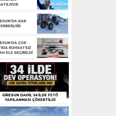
ŞATILIYOR
RESUN’DA KAR
ERBERLIĞI:
RESUN’DA ÇOK
YIDA RUHSATSIZ
AH ELE GEÇIRILDI
GIRESUN DAHIL 34 ILDE FETÖ
YAPILANMASI ÇÖKERTILDI