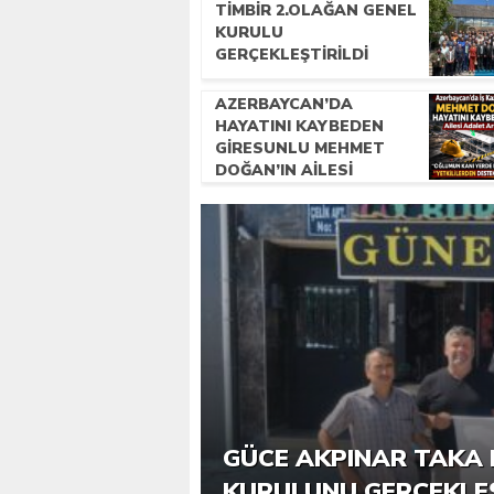
TİMBİR 2.OLAĞAN GENEL
KURULU
GERÇEKLEŞTIRILDI
AZERBAYCAN’DA
HAYATINI KAYBEDEN
GIRESUNLU MEHMET
DOĞAN’IN AILESI
ADALET ARIYOR
6. GÜCE TEKKEKÖY DE
GÜCE AKPINAR TAKA 
KATILIMLA GERÇEKLE
KURULUNU GERÇEKLE