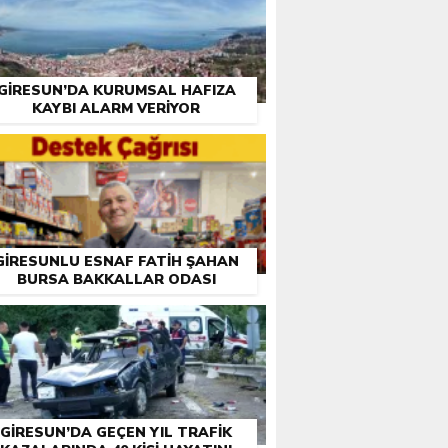
GIRESUN’DA KURUMSAL HAFIZA
KAYBI ALARM VERIYOR
GIRESUNLU ESNAF FATIH ŞAHAN
BURSA BAKKALLAR ODASI
EÇIMLERI ÖNCESI DESTEK İSTEDI
GIRESUN’DA GEÇEN YIL TRAFIK