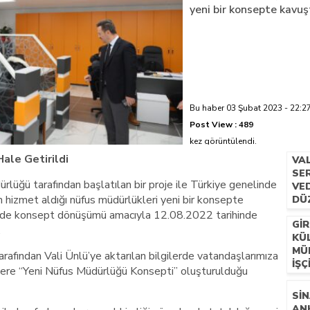
yeni bir konsepte kavuş
azi’de hayatını kaybetti
Bu haber 03 Şubat 2023 - 22:27
Post View :
489
kez görüntülendi.
ale Getirildi
VA
SER
rlüğü tarafından başlatılan bir proje ile Türkiye genelinde
VE
 hizmet aldığı nüfus müdürlükleri yeni bir konsepte
DÜ
e de konsept dönüşümü amacıyla 12.08.2022 tarihinde
GIR
.
KÜ
MÜ
tarafından Vali Ünlü’ye aktarılan bilgilerde vatandaşlarımıza
İŞÇ
üzere “Yeni Nüfus Müdürlüğü Konsepti” oluşturulduğu
SIN
AN