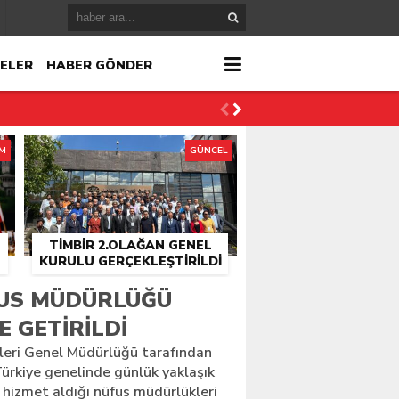
ELER
HABER GÖNDER
İM
GÜNCEL
TİMBİR 2.OLAĞAN GENEL
KURULU GERÇEKLEŞTIRILDI
r
FUS MÜDÜRLÜĞÜ
 GETIRILDI
çlandı
şleri Genel Müdürlüğü tarafından
 Türkiye genelinde günlük yaklaşık
 hizmet aldığı nüfus müdürlükleri