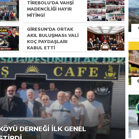
TIREBOLU’DA VAHŞI
MADENCILIĞI HAYIR
MITINGI
GIRESUN’DA ORTAK
AKIL BULUŞMASI: VALI
KOÇ PAYDAŞLARI
KABUL ETTI
S
RNEĞI PIKNIK ŞÖLENI YOĞUN
KÖYÜ DERNEĞI İLK GENEL
ŞTI
ŞTIRDI