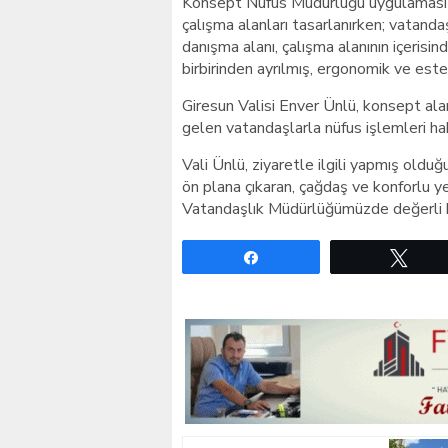
Konsept Nüfus Müdürlüğü uygulaması il
çalışma alanları tasarlanırken; vatandaş
danışma alanı, çalışma alanının içerisi
birbirinden ayrılmış, ergonomik ve esteti
Giresun Valisi Enver Ünlü, konsept al
gelen vatandaşlarla nüfus işlemleri hak
Vali Ünlü, ziyaretle ilgili yapmış old
ön plana çıkaran, çağdaş ve konforlu y
Vatandaşlık Müdürlüğümüzde değerli hem
Paylaş
Twe