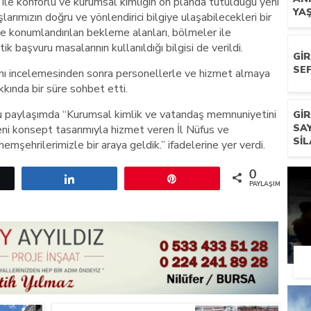
e konforlu ve kurumsal kimliğin ön planda tutulduğu yeni
YA
larımızın doğru ve yönlendirici bilgiye ulaşabilecekleri bir
nde konumlandırılan bekleme alanları, bölmeler ile
k başvuru masalarının kullanıldığı bilgisi de verildi.
GI
SEF
anı incelemesinden sonra personellerle ve hizmet almaya
kında bir süre sohbet etti.
uğu paylaşımda “Kurumsal kimlik ve vatandaş memnuniyetini
GI
SA
eni konsept tasarımıyla hizmet veren İl Nüfus ve
SIL
şehrilerimizle bir araya geldik.” ifadelerine yer verdi.
0
etle
Paylaş
Pin
PAYLAŞIMLAR