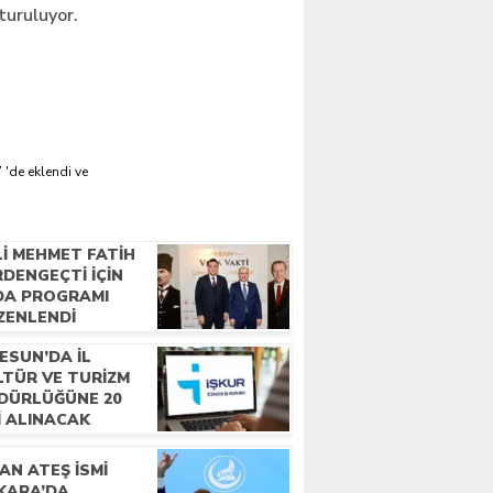
turuluyor.
 'de eklendi ve
LI MEHMET FATIH
DENGEÇTI İÇIN
DA PROGRAMI
ZENLENDI
ESUN’DA İL
LTÜR VE TURIZM
DÜRLÜĞÜNE 20
I ALINACAK
AN ATEŞ İSMI
KARA’DA