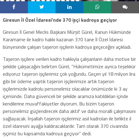
Giresun İl Özel İdaresi’nde 370 işçi kadroya geçiyor
Giresun İl Genel Meclis Başkanı Mürşit Gürel, Kanun Hükmünde
Kararname ile kadro hakkı kazanan 370 tane İl Özel İdaresi
bünyesinde çalışan taşeron işçilerin kadroya geçeceğini açıkladı.
Taşeron işçilere verilen kadro hakkıyla çalışanların daha motive bir
şekilde çalışacağını belirten Gürel, “Hükümetimize ayrıca teşekkür
ediyoruz taşeron işçilerimiz çok yoğundu. Geçen yıl 18 milyon lira
gibi bir ödeme yaptık taşeron işçilerimize artık taşeron
işçilerimizde kadrolu personelimiz olacaklar önümüzde ki 3 ay
içerisinde. Daha güvenceli bir şekilde aramıza katıldıkları içinde
kendilerine muvaffakiyetler diyorum. Bu bizim taşeron
personelimiz güçlendirecek daha aktif ve daha moralli çalışmasını
sağlayacak. İnşallah taşeron işçilerimiz asil kadroları ile birlikte il
özel idaresini ayağa kaldıracaklardır. Tam olarak 370 civarında
işçimiz bu kapsamda kadroya geçiyor” dedi.