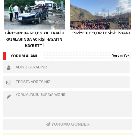
GIRESUN’DA GEÇEN YIL TRAFIK
ESPIYE’DE “ÇÖP TESISI” İSYANI
KAZALARINDA 40 KIŞI HAYATINI
KAYBETTI
YORUM ALANI
Yorum Yok
YORUMU GÖNDER