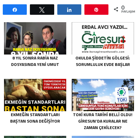
0
Paylaş
Tweetle
Paylaş
Pin
PAYLAŞIML
8 YIL SONRA RABIA NAZ
OKULDA ŞIDDETIN GÖLGESI:
DOSYASINDA YENI UMUT
SORUMLULUK EVDE BAŞLAR
EKMEĞIN STANDARTLARI
TOKİ KURA TARIHI BELLI OLDU!
BAŞTAN SONA DEĞIŞIYOR
GIRESUN’DA KURALAR NE
ZAMAN ÇEKILECEK?