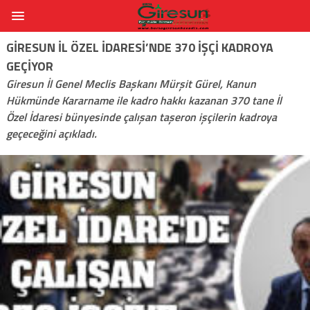
GIRESUN İL ÖZEL İDARESI’NDE 370 IŞÇI KADROYA
GEÇIYOR
Giresun İl Genel Meclis Başkanı Mürşit Gürel, Kanun
Hükmünde Kararname ile kadro hakkı kazanan 370 tane İl
Özel İdaresi bünyesinde çalışan taşeron işçilerin kadroya
geçeceğini açıkladı.