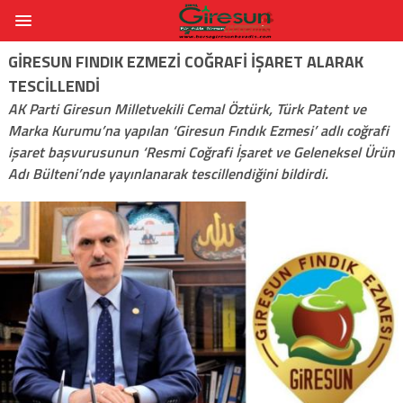
GIRESUN FINDIK EZMEZI COĞRAFI IŞARET ALARAK
TESCILLENDI
AK Parti Giresun Milletvekili Cemal Öztürk, Türk Patent ve
Marka Kurumu’na yapılan ‘Giresun Fındık Ezmesi’ adlı coğrafi
işaret başvurusunun ‘Resmi Coğrafi İşaret ve Geleneksel Ürün
Adı Bülteni’nde yayınlanarak tescillendiğini bildirdi.