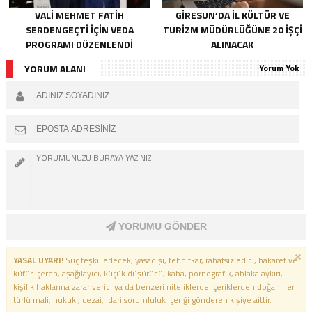
VALI MEHMET FATIH
GIRESUN’DA İL KÜLTÜR VE
SERDENGEÇTI İÇIN VEDA
TURIZM MÜDÜRLÜĞÜNE 20 İŞÇI
PROGRAMI DÜZENLENDI
ALINACAK
YORUM ALANI
Yorum Yok
YORUMU GÖNDER
YASAL UYARI!
Suç teşkil edecek, yasadışı, tehditkar, rahatsız edici, hakaret ve
küfür içeren, aşağılayıcı, küçük düşürücü, kaba, pornografik, ahlaka aykırı,
kişilik haklarına zarar verici ya da benzeri niteliklerde içeriklerden doğan her
türlü mali, hukuki, cezai, idari sorumluluk içeriği gönderen kişiye aittir.