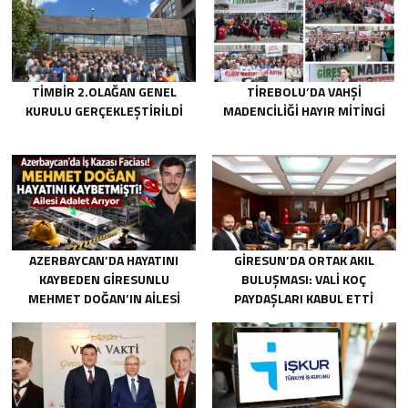
TİMBİR 2.OLAĞAN GENEL
TIREBOLU’DA VAHŞI
KURULU GERÇEKLEŞTIRILDI
MADENCILIĞI HAYIR MITINGI
AZERBAYCAN’DA HAYATINI
GIRESUN’DA ORTAK AKIL
KAYBEDEN GIRESUNLU
BULUŞMASI: VALI KOÇ
MEHMET DOĞAN’IN AILESI
PAYDAŞLARI KABUL ETTI
ADALET ARIYOR