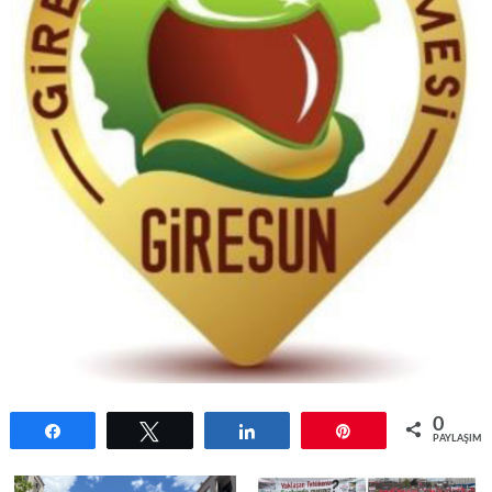
0
Paylaş
Tweetle
Paylaş
Pin
PAYLAŞIML