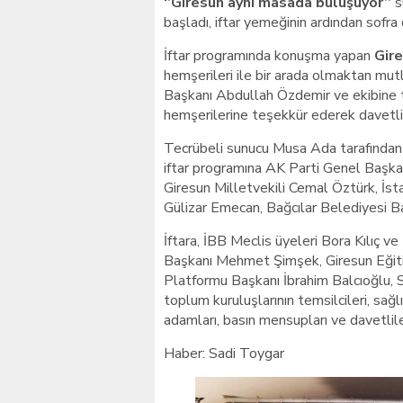
‘’Giresun aynı masada buluşuyor’’
s
başladı, iftar yemeğinin ardından sofra
İftar programında konuşma yapan
Gir
hemşerileri ile bir arada olmaktan mut
Başkanı Abdullah Özdemir ve ekibine t
hemşerilerine teşekkür ederek davetli
Tecrübeli sunucu Musa Ada tarafından 
iftar programına AK Parti Genel Başkan 
Giresun Milletvekili Cemal Öztürk, İst
Gülizar Emecan, Bağcılar Belediyesi B
İftara, İBB Meclis üyeleri Bora Kılıç 
Başkanı Mehmet Şimşek, Giresun Eğiti
Platformu Başkanı İbrahim Balcıoğlu, 
toplum kuruluşlarının temsilcileri, sağlı
adamları, basın mensupları ve davetliler
Haber: Sadi Toygar