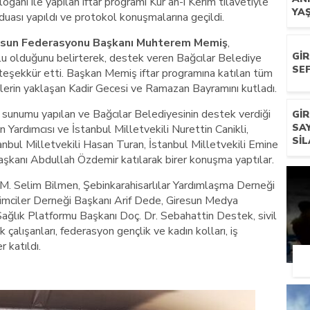
loganı ile yapılan iftar programı Kur’an-ı Kerim tilavetiyle
YA
 duası yapıldı ve protokol konuşmalarına geçildi.
esun Federasyonu Başkanı Muhterem Memiş
,
GI
lu olduğunu belirterek, destek veren Bağcılar Belediye
SEF
eşekkür etti. Başkan Memiş iftar programına katılan tüm
lerin yaklaşan Kadir Gecesi ve Ramazan Bayramını kutladı.
sunumu yapılan ve Bağcılar Belediyesinin destek verdiği
GI
SA
Yardımcısı ve İstanbul Milletvekili Nurettin Canikli,
SIL
anbul Milletvekili Hasan Turan, İstanbul Milletvekili Emine
aşkanı Abdullah Özdemir katılarak birer konuşma yaptılar.
ve M. Selim Bilmen, Şebinkarahisarlılar Yardımlaşma Derneği
mciler Derneği Başkanı Arif Dede, Giresun Medya
Sağlık Platformu Başkanı Doç. Dr. Sebahattin Destek, sivil
k çalışanları, federasyon gençlik ve kadın kolları, iş
 katıldı.