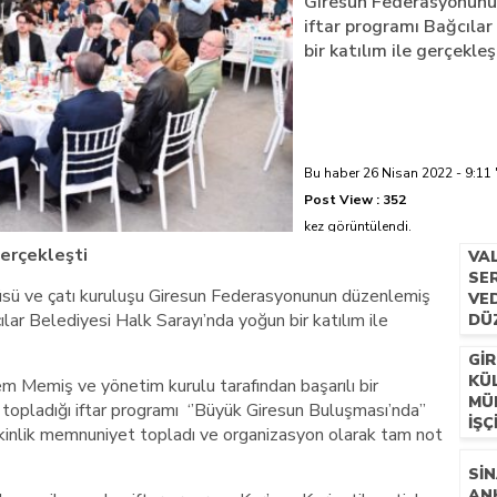
Giresun Federasyonunu
iftar programı Bağcılar
azi’de hayatını kaybetti
bir katılım ile gerçekleş
Bu haber 26 Nisan 2022 - 9:11 
Post View :
352
kez görüntülendi.
erçekleşti
VA
SER
ncüsü ve çatı kuruluşu Giresun Federasyonunun düzenlemiş
VE
lar Belediyesi Halk Sarayı’nda yoğun bir katılım ile
DÜ
GIR
KÜ
 Memiş ve yönetim kurulu tarafından başarılı bir
MÜ
topladığı iftar programı ‘’Büyük Giresun Buluşması’nda’’
İŞÇ
etkinlik memnuniyet topladı ve organizasyon olarak tam not
SIN
AN