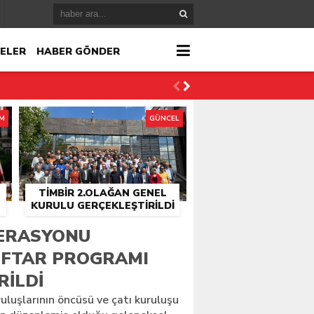
ELER
HABER GÖNDER
İM
GÜNCEL
TİMBİR 2.OLAĞAN GENEL
KURULU GERÇEKLEŞTIRILDI
r
DERASYONU
İFTAR PROGRAMI
çlandı
RILDI
ruluşlarının öncüsü ve çatı kuruluşu