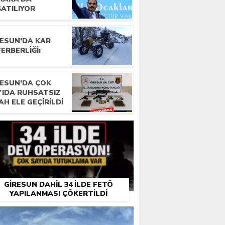
ŞATILIYOR
RESUN’DA KAR
ERBERLIĞI:
RESUN’DA ÇOK
YIDA RUHSATSIZ
AH ELE GEÇIRILDI
GIRESUN DAHIL 34 ILDE FETÖ
YAPILANMASI ÇÖKERTILDI