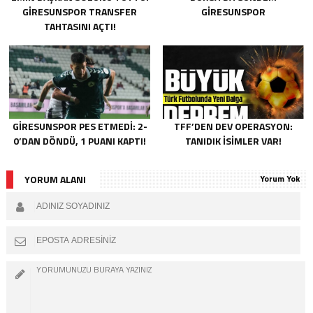
GIRESUNSPOR TRANSFER
GIRESUNSPOR
TAHTASINI AÇTI!
GIRESUNSPOR PES ETMEDI: 2-
TFF’DEN DEV OPERASYON:
0’DAN DÖNDÜ, 1 PUANI KAPTI!
TANIDIK İSIMLER VAR!
YORUM ALANI
Yorum Yok