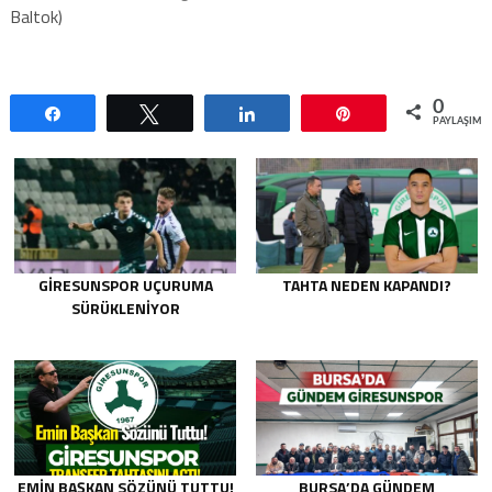
Baltok)
0
Paylaş
Tweetle
Paylaş
Pin
PAYLAŞIML
GIRESUNSPOR UÇURUMA
TAHTA NEDEN KAPANDI?
SÜRÜKLENIYOR
EMIN BAŞKAN SÖZÜNÜ TUTTU!
BURSA’DA GÜNDEM