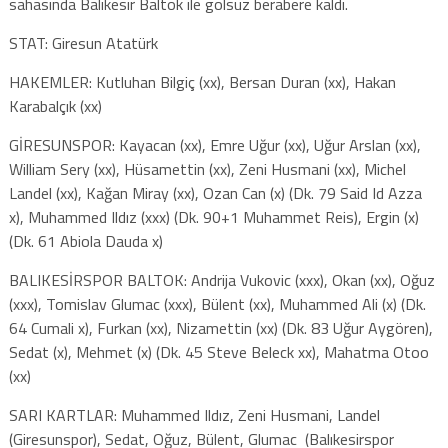
sahasında Balıkesir Baltok ile golsüz berabere kaldı.
STAT: Giresun Atatürk
HAKEMLER: Kutluhan Bilgiç (xx), Bersan Duran (xx), Hakan
Karabalçık (xx)
GİRESUNSPOR: Kayacan (xx), Emre Uğur (xx), Uğur Arslan (xx),
William Sery (xx), Hüsamettin (xx), Zeni Husmani (xx), Michel
Landel (xx), Kağan Miray (xx), Ozan Can (x) (Dk. 79 Said Id Azza
x), Muhammed Ildız (xxx) (Dk. 90+1 Muhammet Reis), Ergin (x)
(Dk. 61 Abiola Dauda x)
BALIKESİRSPOR BALTOK: Andrija Vukovic (xxx), Okan (xx), Oğuz
(xxx), Tomislav Glumac (xxx), Bülent (xx), Muhammed Ali (x) (Dk.
64 Cumali x), Furkan (xx), Nizamettin (xx) (Dk. 83 Uğur Aygören),
Sedat (x), Mehmet (x) (Dk. 45 Steve Beleck xx), Mahatma Otoo
(xx)
SARI KARTLAR: Muhammed Ildız, Zeni Husmani, Landel
(Giresunspor), Sedat, Oğuz, Bülent, Glumac (Balıkesirspor