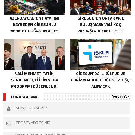
AZERBAYCAN’DA HAYATINI
GIRESUN’DA ORTAK AKIL
KAYBEDEN GIRESUNLU
BULUŞMASI: VALI KOÇ
MEHMET DOĞAN’IN AILESI
PAYDAŞLARI KABUL ETTI
ADALET ARIYOR
VALI MEHMET FATIH
GIRESUN’DA İL KÜLTÜR VE
SERDENGEÇTI İÇIN VEDA
TURIZM MÜDÜRLÜĞÜNE 20 İŞÇI
PROGRAMI DÜZENLENDI
ALINACAK
YORUM ALANI
Yorum Yok