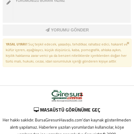
YORUMU GÖNDER
YASAL UYARI!
Suç teşkil edecek, yasadışı, tehditkar, rahatsız edici, hakaret ve
küfür içeren, aşağılayıcı, küçük düşürücü, kaba, pornografik, ahlaka aykırı,
kişilik haklarına zarar verici ya da benzeri niteliklerde içeriklerden doğan her
türlü mali, hukuki, cezai, idari sorumluluk içeriği gönderen kişiye aittir.
MASAÜSTÜ GÖRÜNÜME GEÇ
Her hakkı saklıdır. BursaGiresunHavadis.com'dan kaynak gösterilmeden
alıntı yapılamaz. Haberlere yazılan yorumlardan kullanıcılar, köşe