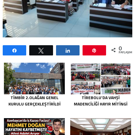
0
Paylaş
Tweetle
Paylaş
Pin
PAYLAŞIML
TİMBİR 2.OLAĞAN GENEL
TIREBOLU’DA VAHŞI
KURULU GERÇEKLEŞTIRILDI
MADENCILIĞI HAYIR MITINGI