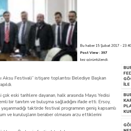
azi’de hayatını kaybetti
Bu haber 15 Şubat 2017 - 23:40
Post View :
397
kez görüntülendi.
BU
FE
ı Aksu Festivali’’ istişare toplantısı Belediye Başkan
GÖ
apıldı.
İL
BU
 çok eski tarihlere dayanan, halk arasında Mayıs Yedisi
BU
KA
nemli bir tanıtım ve buluşma sağladığını ifade etti. Ersoy,
PL
 yaşanmadığı taktirde festival programının geniş kapsamlı
KU
um ve kuruluşların beraber olmasını arzu ettiklerini
GÖ
NEŞ