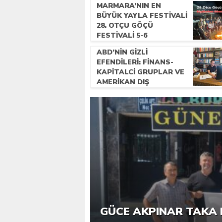
MARMARA’NIN EN
BÜYÜK YAYLA FESTIVALI
28. OTÇU GÖÇÜ
FESTIVALI 5-6
TEMMUZ’DA
ABD’NIN GIZLI
GERÇEKLEŞECEK!
EFENDILERI: FINANS-
KAPITALCI GRUPLAR VE
AMERIKAN DIŞ
POLITIKASI
6. GÜCE TEKKEKÖY DE
GÜCE AKPINAR TAKA 