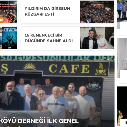
YILDIRIM DA GIRESUN
RÜZGARI ESTI
15 KEMENÇECI BIR
DÜĞÜNDE SAHNE ALDI
RNEĞI PIKNIK ŞÖLENI YOĞUN
KÖYÜ DERNEĞI İLK GENEL