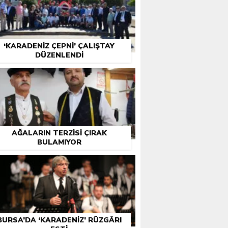
‘KARADENIZ ÇEPNI’ ÇALIŞTAY
DÜZENLENDI
AĞALARIN TERZISI ÇIRAK
BULAMIYOR
BURSA’DA ‘KARADENIZ’ RÜZGÂRI