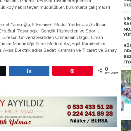
ü Hasan Özdemir; festival taslak programının
DÜ
inlik koymak isteyen müdürlükler, kurumlarla çalışmaları
GI
SA
mel Yanıkoğlu, İl Emniyet Müdür Yardımcısı Ali İhsan
MÜ
Ertuğrul Tosunoğlu, Gençlik Hizmetleri ve Spor İl
YÜ
, Giresun Üniversitesi’nden Ümmühan Özgül, Liman
r Turizm Müdürlüğü Şube Müdürü Ayşegül Karaibrahim,
RÜ
, Aksa Elektrik adına Sedat Karaman ve Ticaret ve Sanayi
OR
SE
FIY
HIZ
0
etle
Paylaş
Pin
PAYLAŞIMLAR
ı