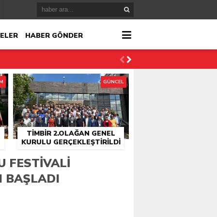
ELER
HABER GÖNDER
İM
GÜNCEL
TİMBİR 2.OLAĞAN GENEL
KURULU GERÇEKLEŞTIRILDI
r
 FESTIVALI
I BAŞLADI
çlandı