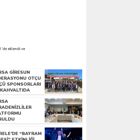
 'de eklendi ve
RSA GIRESUN
DERASYONU OTÇU
ÇÜ SPONSORLARI
E KAHVALTIDA
LUŞTU
RSA
RADENIZLILER
ATFORMU
RULDU
RELE’DE “BAYRAM
ESI” ETKINLIĞI