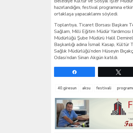
Belediye Kültür ve Sosyal İşler Müdür
hazırlandığını, festival programına etk
ortaklaşa yapacaklarını söyledi.
Toplantıya, Ticaret Borsası Başkanı Te
Sağlam, Milli Eğitim Müdür Yardımcısı 
Müdürlüğü Şube Müdürü Halil Demirel
Başkanlığı adına İsmail Kasap, Kültü
Sağlık Müdürlüğü’nden Hüseyin Bıçakçı
Odası’ndan Sinan Akgün katıldı.
Paylaş
Twe
40.giresun
aksu
festivali
program