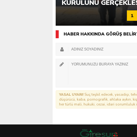
KATILIMLA GERÇEKLE
KURULUNU GERÇEKLE
1
HABER HAKKINDA GÖRÜŞ BELİR
YASAL UYARI!
Suç teşkil edecek, yasadışı, tehd
düşürücü, kaba, pornografik, ahlaka aykırı, kişi
her türlü mali, hukuki, cezai, idari sorumluluk i