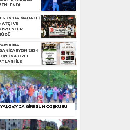
ZENLENDI
RESUN’DA MAHALLI
NATÇI VE
ZISYENLER
RÜDÜ
YAM KINA
GANIZASYON 2024
ZONUNA ÖZEL
ATLARI İLE
METINIZDE
YALOVA’DA GIRESUN COŞKUSU