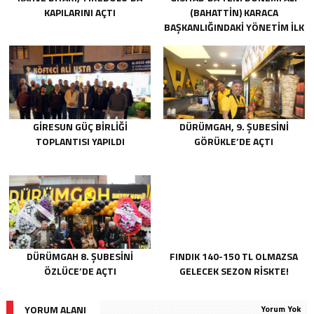
KAPILARINI AÇTI
(BAHATTIN) KARACA
BAŞKANLIĞINDAKI YÖNETIM İLK
TOPLANTISINI GERÇEKLEŞTIRDI
GIRESUN GÜÇ BIRLIĞI
DÜRÜMGAH, 9. ŞUBESINI
TOPLANTISI YAPILDI
GÖRÜKLE’DE AÇTI
DÜRÜMGAH 8. ŞUBESINI
FINDIK 140-150 TL OLMAZSA
ÖZLÜCE’DE AÇTI
GELECEK SEZON RISKTE!
YORUM ALANI
Yorum Yok