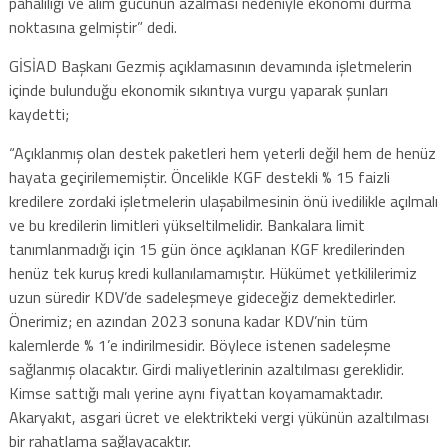
pahalılığı ve alım gücünün azalması nedeniyle ekonomi durma
noktasına gelmiştir” dedi.
GİSİAD Başkanı Gezmiş açıklamasının devamında işletmelerin
içinde bulunduğu ekonomik sıkıntıya vurgu yaparak şunları
kaydetti;
“Açıklanmış olan destek paketleri hem yeterli değil hem de henüz
hayata geçirilememiştir. Öncelikle KGF destekli % 15 faizli
kredilere zordaki işletmelerin ulaşabilmesinin önü ivedilikle açılmalı
ve bu kredilerin limitleri yükseltilmelidir. Bankalara limit
tanımlanmadığı için 15 gün önce açıklanan KGF kredilerinden
henüz tek kuruş kredi kullanılamamıştır. Hükümet yetkililerimiz
uzun süredir KDV’de sadeleşmeye gideceğiz demektedirler.
Önerimiz; en azından 2023 sonuna kadar KDV’nin tüm
kalemlerde % 1’e indirilmesidir. Böylece istenen sadeleşme
sağlanmış olacaktır. Girdi maliyetlerinin azaltılması gereklidir.
Kimse sattığı malı yerine aynı fiyattan koyamamaktadır.
Akaryakıt, asgari ücret ve elektrikteki vergi yükünün azaltılması
bir rahatlama sağlayacaktır.