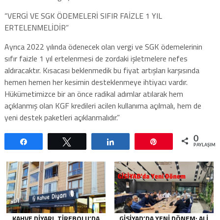
“VERGİ VE SGK ÖDEMELERİ SIFIR FAİZLE 1 YIL
ERTELENMELİDİR”
Ayrıca 2022 yılında ödenecek olan vergi ve SGK ödemelerinin
sıfır faizle 1 yıl ertelenmesi de zordaki işletmelere nefes
aldıracaktır. Kısacası beklenmedik bu fiyat artışları karşısında
hemen hemen her kesimin desteklenmeye ihtiyacı vardır.
Hükümetimizce bir an önce radikal adımlar atılarak hem
açıklanmış olan KGF kredileri acilen kullanıma açılmalı, hem de
yeni destek paketleri açıklanmalıdır.”
0
Paylaş
Tweetle
Paylaş
Pin
PAYLAŞIML
KAHVE DIYARI, TIREBOLU’DA
GİSİYAD’DA YENI DÖNEM: ALI