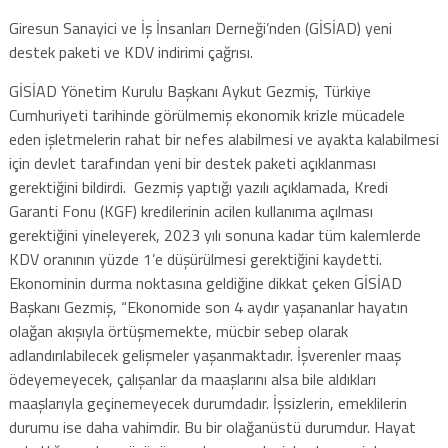
Giresun Sanayici ve İş İnsanları Derneği’nden (GİSİAD) yeni
destek paketi ve KDV indirimi çağrısı.
GİSİAD Yönetim Kurulu Başkanı Aykut Gezmiş, Türkiye
Cumhuriyeti tarihinde görülmemiş ekonomik krizle mücadele
eden işletmelerin rahat bir nefes alabilmesi ve ayakta kalabilmesi
için devlet tarafından yeni bir destek paketi açıklanması
gerektiğini bildirdi. Gezmiş yaptığı yazılı açıklamada, Kredi
Garanti Fonu (KGF) kredilerinin acilen kullanıma açılması
gerektiğini yineleyerek, 2023 yılı sonuna kadar tüm kalemlerde
KDV oranının yüzde 1’e düşürülmesi gerektiğini kaydetti.
Ekonominin durma noktasına geldiğine dikkat çeken GİSİAD
Başkanı Gezmiş, “Ekonomide son 4 aydır yaşananlar hayatın
olağan akışıyla örtüşmemekte, mücbir sebep olarak
adlandırılabilecek gelişmeler yaşanmaktadır. İşverenler maaş
ödeyemeyecek, çalışanlar da maaşlarını alsa bile aldıkları
maaşlarıyla geçinemeyecek durumdadır. İşsizlerin, emeklilerin
durumu ise daha vahimdir. Bu bir olağanüstü durumdur. Hayat