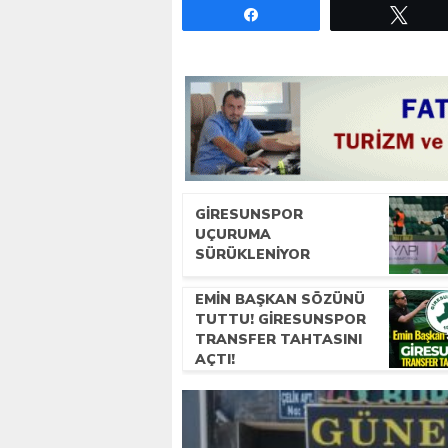
Paylaş
Twe
GIRESUNSPOR
UÇURUMA
SÜRÜKLENIYOR
EMIN BAŞKAN SÖZÜNÜ
TUTTU! GIRESUNSPOR
TRANSFER TAHTASINI
AÇTI!