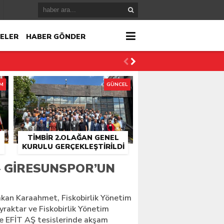
ELER
HABER GÖNDER
İM
GÜNCEL
TİMBİR 2.OLAĞAN GENEL
KURULU GERÇEKLEŞTIRILDI
r
– GIRESUNSPOR’UN
çlandı
kan Karaahmet, Fiskobirlik Yönetim
yraktar ve Fiskobirlik Yönetim
kte EFİT AŞ tesislerinde akşam