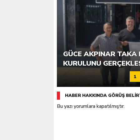
6. GÜCE TEKKEKÖY DE
GÜCE AKPINAR TAKA 
KATILIMLA GERÇEKLE
KURULUNU GERÇEKLE
1
HABER HAKKINDA GÖRÜŞ BELİR
Bu yazı yorumlara kapatılmıştır.