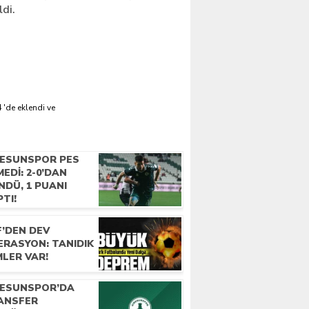
di.
 'de eklendi ve
RESUNSPOR PES
EDI: 2-0’DAN
NDÜ, 1 PUANI
TI!
F’DEN DEV
ERASYON: TANIDIK
MLER VAR!
RESUNSPOR’DA
ANSFER