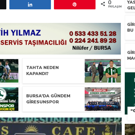
YA
0
etle
Paylaş
Pin
PAYLAŞIMLAR
GEL
GI
BU 
GI
MA
TAHTA NEDEN
KAPANDI?
BURSA’DA GÜNDEM
GIRESUNSPOR
“