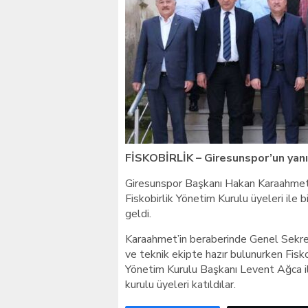
Giresunlu sürücü Orhang
FİSKOBİRLİK – Giresunspor’un yan
Giresunspor Başkanı Hakan Karaahmet, 
Fiskobirlik Yönetim Kurulu üyeleri ile
geldi.
Karaahmet’in beraberinde Genel Sekr
ve teknik ekipte hazır bulunurken Fis
Yönetim Kurulu Başkanı Levent Ağca ile
kurulu üyeleri katıldılar.