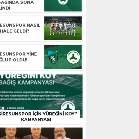
SAĞINDA SONA
INDI
RESUNSPOR NASIL
HALE GELDI?
RESUNSPOR YINE
ĞLUP OLDU!
GIRESUNSPOR İÇIN YÜREĞINI KOY”
KAMPANYASI