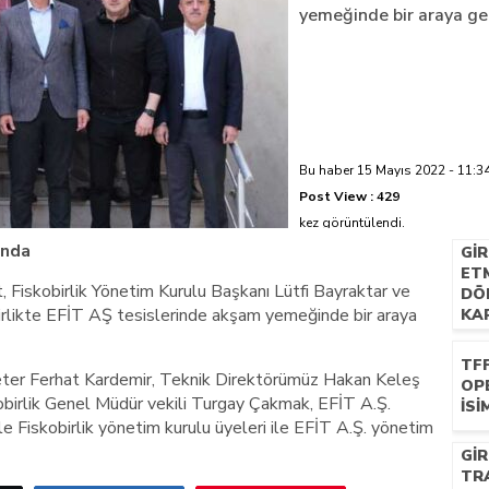
yemeğinde bir araya gel
azi’de hayatını kaybetti
Bu haber 15 Mayıs 2022 - 11:34
Post View :
429
kez görüntülendi.
ında
GI
ETM
Fiskobirlik Yönetim Kurulu Başkanı Lütfi Bayraktar ve
DÖ
 birlikte EFİT AŞ tesislerinde akşam yemeğinde bir araya
KAP
TF
eter Ferhat Kardemir, Teknik Direktörümüz Hakan Keleş
OP
kobirlik Genel Müdür vekili Turgay Çakmak, EFİT A.Ş.
İSI
 Fiskobirlik yönetim kurulu üyeleri ile EFİT A.Ş. yönetim
GI
TR