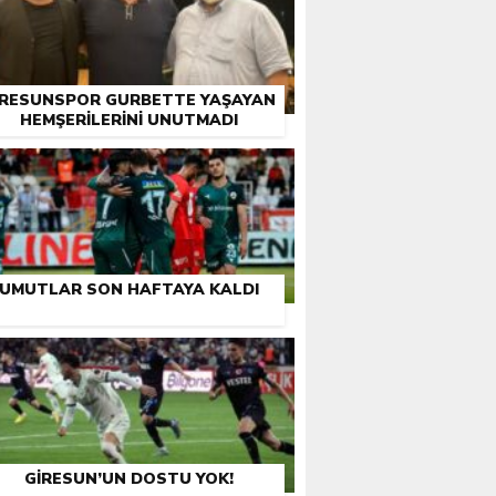
IRESUNSPOR GURBETTE YAŞAYAN
HEMŞERILERINI UNUTMADI
UMUTLAR SON HAFTAYA KALDI
GIRESUN’UN DOSTU YOK!