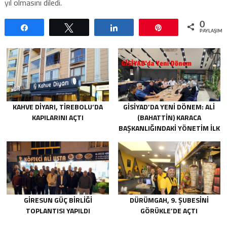
yıl olmasını diledi.
0
Paylaş
Tweetle
Paylaş
Pin
PAYLAŞIML
KAHVE DIYARI, TIREBOLU’DA
GİSİYAD’DA YENI DÖNEM: ALI
KAPILARINI AÇTI
(BAHATTIN) KARACA
BAŞKANLIĞINDAKI YÖNETIM İLK
TOPLANTISINI GERÇEKLEŞTIRDI
GIRESUN GÜÇ BIRLIĞI
DÜRÜMGAH, 9. ŞUBESINI
TOPLANTISI YAPILDI
GÖRÜKLE’DE AÇTI