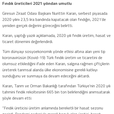
Fındık üreticileri 2021 yılından umutlu
Giresun Ziraat Odası Başkanı Nurittin Karan, serbest piyasada
2020 yılını 23,5 lira bandında kapatacak olan fındığın, 2021’de
yeniden gerçek değerini göreceğini belirtti.
Karan, yaptığı yazılı açıklamada, 2020 yılı fındık üretim, hasat ve
ticaret dönemini değerlendirdi.
Tüm dünyayı sosyoekonomik yönde etkisi altına alan yeni tip
koronavirüsün (Kovid-19) Türk fındık üretim ve ticaretini de
olumsuz etkilediğini ifade eden Karan, salgına rağmen çiftçilerin
üreterek tarımsal alanda ülke ekonomisine gerekli katkıyı
sunduğunu ve sunmaya da devam edeceğini aktardı.
Karan, Tarım ve Orman Bakanlığı tarafından Türkiye’nin 2020 yılı
tahmini fındık rekoltesinin 665 bin ton belirlendiğini anımsatarak
şöyle devam etti:
“Fındık üreticisi üretim anlamında bereketli bir hasat sezonu
geçirdi. Pandemi nedeniyle morali bozuk olan üretici, hasat