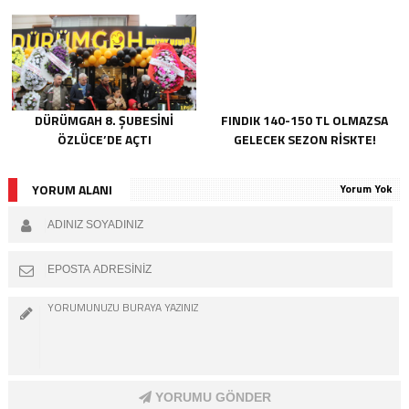
DÜRÜMGAH 8. ŞUBESINI
FINDIK 140-150 TL OLMAZSA
ÖZLÜCE’DE AÇTI
GELECEK SEZON RISKTE!
YORUM ALANI
Yorum Yok
YORUMU GÖNDER