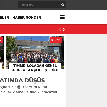
ELER
HABER GÖNDER
İM
GÜNCEL
TİMBİR 2.OLAĞAN GENEL
KURULU GERÇEKLEŞTIRILDI
r
CATINDA DÜŞÜŞ
çıları Birliği Yönetim Kurulu
çlandı
ığı açıklama ile fındık ihracatını