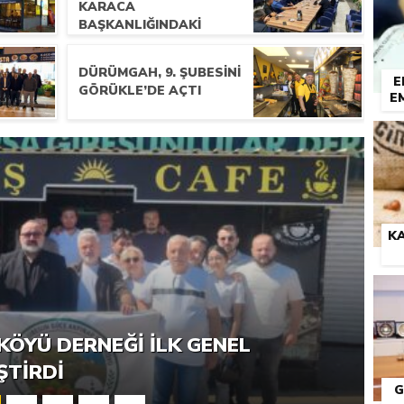
KARACA
BAŞKANLIĞINDAKI
YÖNETIM İLK
TOPLANTISINI
DÜRÜMGAH, 9. ŞUBESINI
GERÇEKLEŞTIRDI
E
GÖRÜKLE’DE AÇTI
E
KA
RNEĞI PIKNIK ŞÖLENI YOĞUN
KÖYÜ DERNEĞI İLK GENEL
ŞTI
ŞTIRDI
G