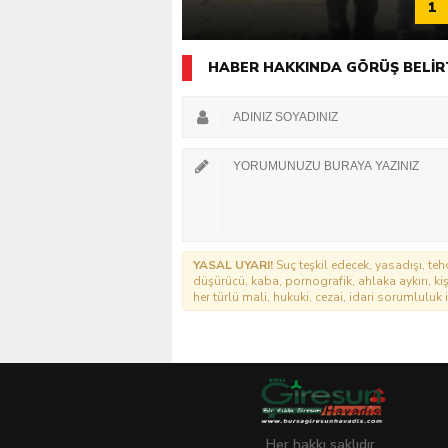
1
HABER HAKKINDA GÖRÜŞ BELİR
YASAL UYARI!
Suç teşkil edecek, yasadışı, tehd
düşürücü, kaba, pornografik, ahlaka aykırı, kişi
her türlü mali, hukuki, cezai, idari sorumluluk i
Her hakkı saklıdır.