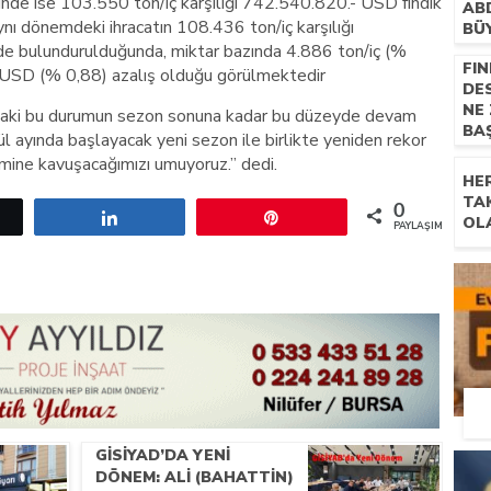
e ise 103.550 ton/iç karşılığı 742.540.820.- USD fındık
AB
ynı dönemdeki ihracatın 108.436 ton/iç karşılığı
BÜ
 bulundurulduğunda, miktar bazında 4.886 ton/iç (%
FIN
.-USD (% 0,88) azalış olduğu görülmektedir
DE
NE
daki bu durumun sezon sonuna kadar bu düzeyde devam
BA
ül ayında başlayacak yeni sezon ile birlikte yeniden rekor
acmine kavuşacağımızı umuyoruz.” dedi.
HE
TA
0
etle
Paylaş
Pin
OL
PAYLAŞIMLAR
GİSİYAD’DA YENI
DÖNEM: ALI (BAHATTIN)