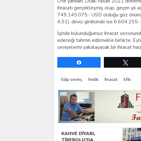
Öte yandan, Ocak-Nisan 2021 dönemind
ihracatı gerçekleşmiş olup, geçen yıl a
749.145.075.- USD olduğu göz önünde
4,51), döviz girdisinde ise 6.604.255
İçinde bulunduğumuz ihracat sezonun
edeceği tahmin edilmekle birlikte, Eyl
seviyelerini yakalayacak bir ihracat h
Paylaş
Twe
Edip sevinç
fındık
İhracat
kfib
KAHVE DIYARI,
TIREBOLU’DA