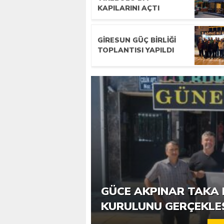
KAPILARINI AÇTI
GIRESUN GÜÇ BIRLIĞI
TOPLANTISI YAPILDI
6. GÜCE TEKKEKÖY DE
GÜCE AKPINAR TAKA 
KATILIMLA GERÇEKLE
KURULUNU GERÇEKLE