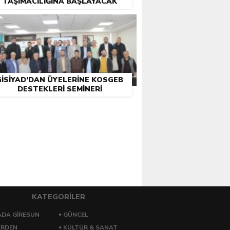
TAŞIMACILIĞINA BAŞLAYACAK
GİSİYAD’DAN ÜYELERINE KOSGEB
DESTEKLERI SEMINERI
KATEGORİLER
DA GİRESUN
GÜNCEL
ERDEN
KÜLTÜR & SANAT