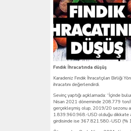
Giresunlu sürücü Orhang
Fındık İhracatında düşüş
Karadeniz Fındık İhracatçıları Birliği Y
ihracatını değerlendirdi.
Sevinç yaptığı açıklamada: “İçinde b
Nisan 2021 döneminde 208.779 ton/iç 
gerçekleşmiş olup, 2019/20 sezonu ayn
1.839.960.968.-USD olduğu dikkate alı
girdisinde ise 367.821.580.-USD (% 1