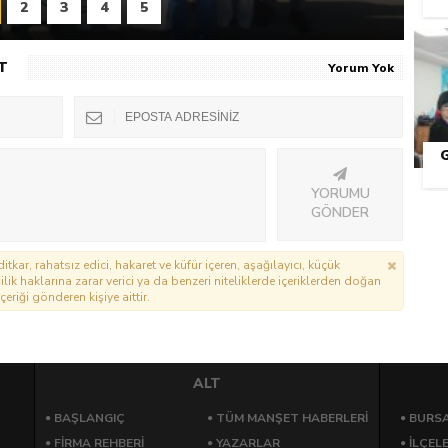
2
3
4
5
T
Yorum Yok
YORUMU
GÖNDER
itkar, rahatsız edici, hakaret ve küfür içeren, aşağılayıcı, küçük
lik haklarına zarar verici ya da benzeri niteliklerde içeriklerden doğan
çeriği gönderen kişiye aittir.
ALT
BAŞLANGIÇ
TÜM MANŞET HABERLERİ
BURSA
FİRMA REHBERİ
YAZARLAR
İLÇEL