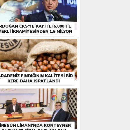
RDOĞAN ÇKS’YE KAYITLI 5.000 TL
MEKLI İKRAMIYESINDEN 1,5 MILYON
ÇIFTÇI EMEKLISINE DE IKRAMIYE
RADENIZ FINDIĞININ KALITESI BIR
KERE DAHA ISPATLANDI
IRESUN LIMANI’NDA KONTEYNER