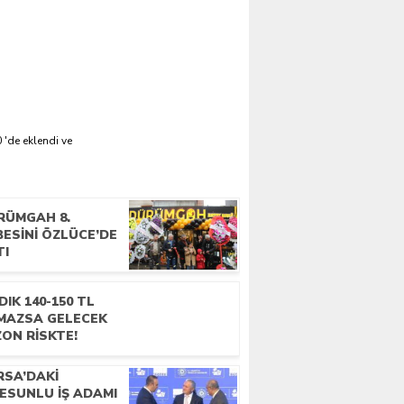
 'de eklendi ve
RÜMGAH 8.
ESINI ÖZLÜCE’DE
TI
DIK 140-150 TL
MAZSA GELECEK
ON RISKTE!
RSA’DAKI
ESUNLU İŞ ADAMI