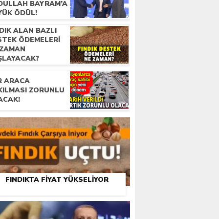
DULLAH BAYRAM’A
YÜK ÖDÜL!
DIK ALAN BAZLI
STEK ÖDEMELERI
 ZAMAN
ŞLAYACAK?
R ARACA
KILMASI ZORUNLU
ACAK!
FINDIKTA FIYAT YÜKSELIYOR