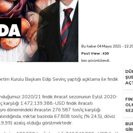
azi’de hayatını kaybetti
Bu haber 04 Mayıs 2021 - 22:20
Post View :
430
kez görüntülendi.
DÜ
ŞUB
önetim Kurulu Başkanı Edip Sevinç yaptığı açıklama ile fındık
AÇ
ulunduğumuz 2020/21 fındık ihracat sezonunun Eylül 2020-
FIN
karşılığı 1.472.139.388.-USD fındık ihracatı
OL
ı dönemindeki ihracatın 276.587 ton/iç karşılığı
SEZ
ndığında, miktar bazında 67.808 ton/iç (% 24,5), döviz
9,99) azalış olduğu görülmektedir.
BU
GIR