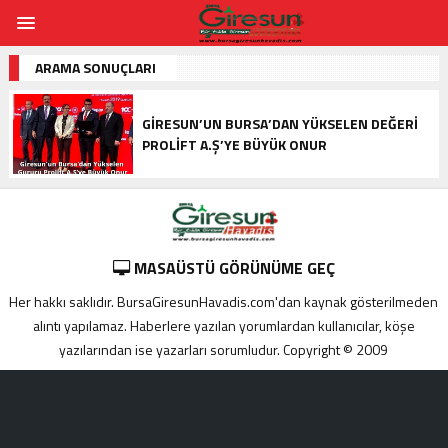
ARAMA SONUÇLARI
GIRESUN’UN BURSA’DAN YÜKSELEN DEĞERI
PROLIFT A.Ş’YE BÜYÜK ONUR
MASAÜSTÜ GÖRÜNÜME GEÇ
Her hakkı saklıdır. BursaGiresunHavadis.com'dan kaynak gösterilmeden
alıntı yapılamaz. Haberlere yazılan yorumlardan kullanıcılar, köşe
yazılarından ise yazarları sorumludur. Copyright © 2009
Adana
yabancı
escort
Alanya