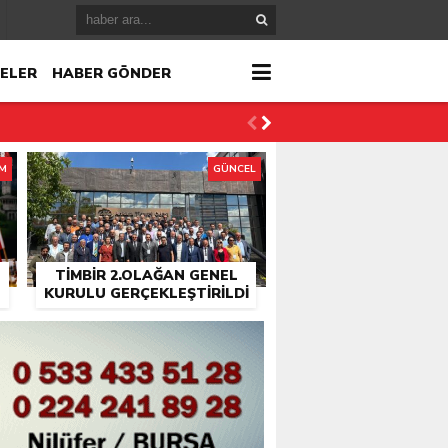
ELER
HABER GÖNDER
İM
GÜNCEL
TİMBİR 2.OLAĞAN GENEL
KURULU GERÇEKLEŞTIRILDI
r
çlandı