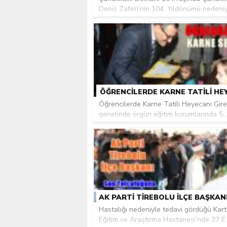
Deniz Zaferi’nin 104. Yıldönümü nedeniyl
ÖĞRENCILERDE KARNE TATILI HE
Öğrencilerde Karne Tatili Heyecanı Gir
genelinde örgün eğitim kurumlarında 5..
Hastalığı nedeniyle tedavi gördüğü Kart
Eğitim ve Araştırma Hastanesi’nde 27 E..