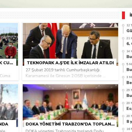
azi’de hayatını kaybetti
12 
21 
14 
GIRESUN’DA SOSYAL MESAFELI ILK CUMA NAMAZI KILINDI
TEKNOPARK A.Ş’DE ILK IMZALAR ATILDI
5 M
27 Şubat 2019 tarihli Cumhurbaşkanlığı
z Cuma
Kararnamesi ile Giresun 2.OSB içerisinde ...
3 M
29 
20 
20 
INDA
DOKA YÖNETIMI TRABZON’DA TOPLANDI
16 
ale
DOKA yönetimi Trabzon’da toplandı Doğu