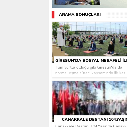
Giresunlu sürücü Orhang
ARAMA SONUÇLARI
Tüm yurtta olduğu gibi Giresun'da da
normalleşme süreci kapsamında ilk ke
...
ÇANAKKALE DESTANI 104.YAŞ
Çanakkale Destanı 104.Yaşında Çanakk