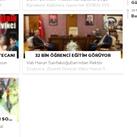
...
Karadeniz Kalkınma Ajansı’nın (DOKA) 110....
16 
YECANI
32 BIN ÖĞRENCI EĞITIM GÖRÜYOR
esun
Vali Harun Sarıfakıoğulları’ndan Rektör
.
Çoşkun’a Ziyaret Giresun Valisi Harun S...
AK PARTI TIREBOLU İLÇE BAŞKANI SON YOLCULUĞUNA UĞURLANDI
al
.