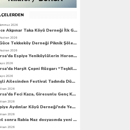
İLÇELERDEN
Temmuz 2026
Güce Akpınar Taka Köyü Derneği İlk Genel Kurulunu Gerçekleştirdi
Haziran 2026
6. Güce Tekkeköy Derneği Piknik Şöleni Yoğun Katılımla Gerçekleşti
Haziran 2026
Bursa’da Espiye Yeniköylülerin Horonla Başlayan Piknik Şöleni, Geleceğe Atılan Temellerle Taçlandı
ayıs 2026
Bursa’da Harşit Çepni Rüzgarı “Teşkilat Merkezi Coşkuyla Açıldı”
ayıs 2026
Beşli Ailesinden Festival Tadında Düğün Cemiyeti
Nisan 2026
Bursa’da Feci Kaza, Giresunlu Genç Kaza Kurbanı Oldu
Nisan 2026
Espiye Aydınlar Köyü Derneği’nde Yeni Dönem: Genç Yönetim Göreve Başladı
Nisan 2026
8 yıl sonra Rabia Naz dosyasında yeni umut
Nisan 2026