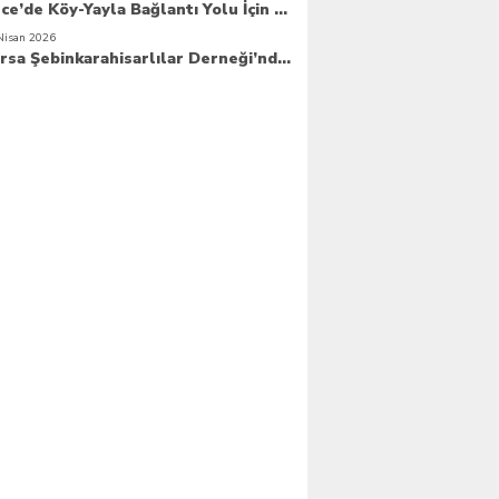
Güce’de Köy-Yayla Bağlantı Yolu İçin Betonlama Çalışmaları Başlıyor
Nisan 2026
Bursa Şebinkarahisarlılar Derneği’nde Yeni Dönem Hızlı Başladı