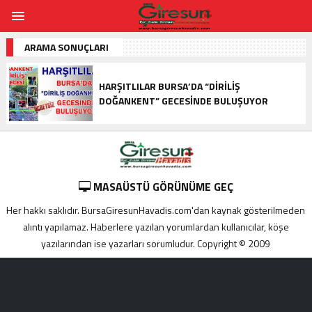
ARAMA SONUÇLARI
HARŞITLILAR BURSA’DA “DIRILIŞ
DOĞANKENT” GECESINDE BULUŞUYOR
MASAÜSTÜ GÖRÜNÜME GEÇ
Her hakkı saklıdır. BursaGiresunHavadis.com'dan kaynak gösterilmeden
alıntı yapılamaz. Haberlere yazılan yorumlardan kullanıcılar, köşe
yazılarından ise yazarları sorumludur. Copyright © 2009
Adana
yabancı
escort
Alanya