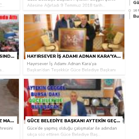
...
Ailesine Ağırladı 9 Temmuz 2018 tarih...
16 
GÜCE’NIN KALBI AĞAÇBAŞI YAYLASINDA ATTI
HAYIRSEVER İŞ ADAMI ADNAN KARA’YA BAŞKAN’DAN TEŞEKKÜR
Hayırsever İş Adamı Adnan Kara’ya
...
Başkan’dan Teşekkür Güce Belediye Başkanı
Ayte...
GÜCE’DE BETONSUZ VE ASFALTSIZ MAHALLE YOLU KALMADI
GÜCE BELEDIYE BAŞKANI AYTEKIN GEÇGEL BURSA’DAKI GÜCELILER İLE BULUŞACAK
hresini
Güce’de yapmış olduğu çalışmalar ile adından
sıkça söz ettiren Güce Belediye Baş...