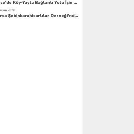
Güce’de Köy-Yayla Bağlantı Yolu İçin Betonlama Çalışmaları Başlıyor
Nisan 2026
Bursa Şebinkarahisarlılar Derneği’nde Yeni Dönem Hızlı Başladı