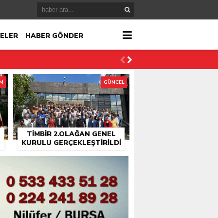
ELER
HABER GÖNDER
İM
GÜNCEL
TİMBİR 2.OLAĞAN GENEL
KURULU GERÇEKLEŞTIRILDI
r
çlandı