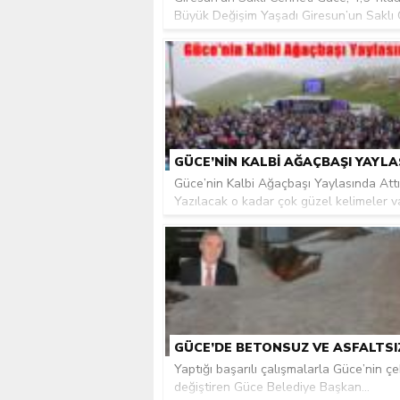
Büyük Değişim Yaşadı Giresun’un Saklı C
Güce’nin Kalbi Ağaçbaşı Yaylasında Attı
Yazılacak o kadar çok güzel kelimeler va
Yaptığı başarılı çalışmalarla Güce’nin çe
değiştiren Güce Belediye Başkan...