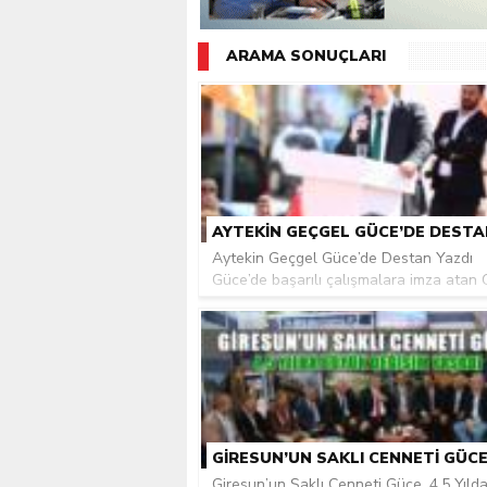
Giresunlu sürücü Orhang
ARAMA SONUÇLARI
Aytekin Geçgel Güce’de Destan Yazdı
Güce’de başarılı çalışmalara imza atan G
Giresun’un Saklı Cenneti Güce, 4,5 Yıld