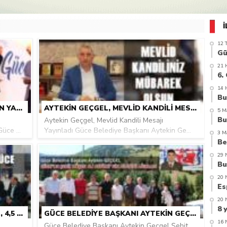
azi’de hayatını kaybetti
12 
21 
14 
AYTEKIN GEÇGEL GÜCE’DE DESTAN YAZDI
AYTEKIN GEÇGEL, MEVLID KANDILI MESAJI YAYINLADI
5 M
Aytekin Geçgel, Mevlid Kandili Mesajı
üce ...
Yayınladı Güce Belediye Başkanı Aytekin Ge...
3 M
29 
20 
20 
GIRESUN’UN SAKLI CENNETI GÜCE, 4,5 YILDA BÜYÜK DEĞIŞIM YAŞADI
GÜCE BELEDIYE BAŞKANI AYTEKIN GEÇGEL ŞEHIT AILESINE AĞIRLADI
16 
a
Güce Belediye Başkanı Aytekin Geçgel Şehit