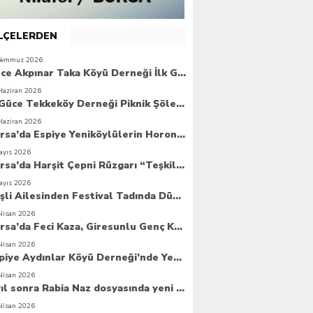
İLÇELERDEN
Temmuz 2026
Güce Akpınar Taka Köyü Derneği İlk Genel Kurulunu Gerçekleştirdi
Haziran 2026
6. Güce Tekkeköy Derneği Piknik Şöleni Yoğun Katılımla Gerçekleşti
Haziran 2026
Bursa’da Espiye Yeniköylülerin Horonla Başlayan Piknik Şöleni, Geleceğe Atılan Temellerle Taçlandı
ayıs 2026
Bursa’da Harşit Çepni Rüzgarı “Teşkilat Merkezi Coşkuyla Açıldı”
ayıs 2026
Beşli Ailesinden Festival Tadında Düğün Cemiyeti
Nisan 2026
Bursa’da Feci Kaza, Giresunlu Genç Kaza Kurbanı Oldu
Nisan 2026
Espiye Aydınlar Köyü Derneği’nde Yeni Dönem: Genç Yönetim Göreve Başladı
Nisan 2026
8 yıl sonra Rabia Naz dosyasında yeni umut
Nisan 2026