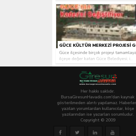
Güce ilçesinde birçok projeyi tamamlay
ilçeye değer katan Güce Belediyesi, i...
Her hakkı saklıdır.
BursaGiresunHavadis.com'dan kaynak
gösterilmeden alıntı yapılamaz. Haberle
yazılan yorumlardan kullanıcılar, köşe
yazılarından ise yazarları sorumludur.
Copyright © 2009