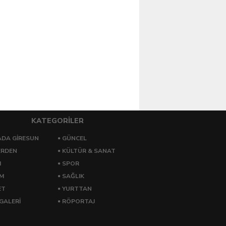
KATEGORİLER
DA GİRESUN
GÜNCEL
ERDEN
KÜLTÜR & SANAT
M
SPOR
ZM
SAĞLIK
ET
YURTTAN
GALERİ
RÖPORTAJ