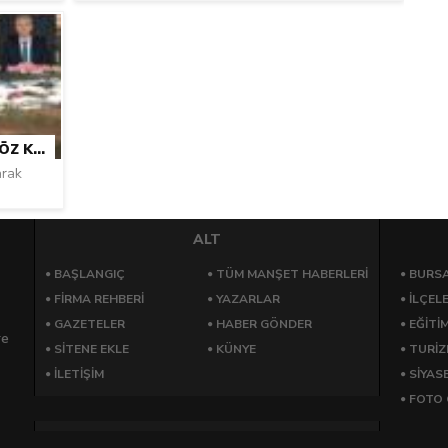
GÜCE KÜLTÜR MERKEZI PROJESI GÖZ KAMAŞTIRIYOR
arak
ALT
BAŞLANGIÇ
TÜM MANŞET HABERLERİ
BURSA
FİRMA REHBERİ
YAZARLAR
İLÇEL
GAZETELER
HABER GÖNDER
EĞİTİ
re
SİTENE EKLE
KÜNYE
TURİ
İLETİŞİM
SİYAS
FOTO 