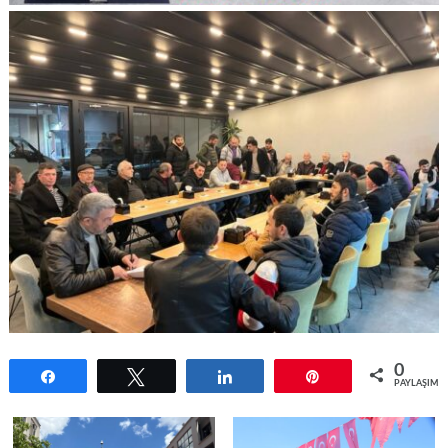
0
Paylaş
Tweetle
Paylaş
Pin
PAYLAŞIML