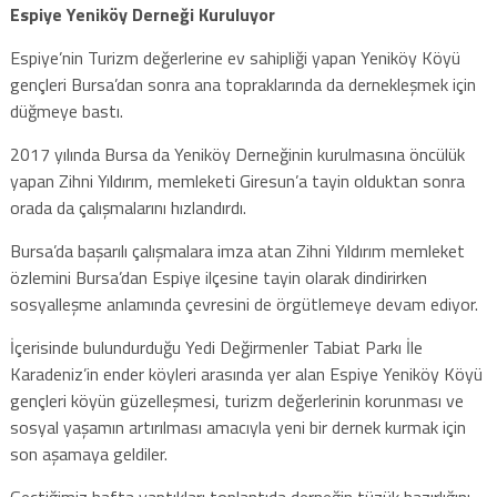
Espiye Yeniköy Derneği Kuruluyor
Espiye’nin Turizm değerlerine ev sahipliği yapan Yeniköy Köyü
gençleri Bursa’dan sonra ana topraklarında da dernekleşmek için
düğmeye bastı.
2017 yılında Bursa da Yeniköy Derneğinin kurulmasına öncülük
yapan Zihni Yıldırım, memleketi Giresun’a tayin olduktan sonra
orada da çalışmalarını hızlandırdı.
Bursa’da başarılı çalışmalara imza atan Zihni Yıldırım memleket
özlemini Bursa’dan Espiye ilçesine tayin olarak dindirirken
sosyalleşme anlamında çevresini de örgütlemeye devam ediyor.
İçerisinde bulundurduğu Yedi Değirmenler Tabiat Parkı İle
Karadeniz’in ender köyleri arasında yer alan Espiye Yeniköy Köyü
gençleri köyün güzelleşmesi, turizm değerlerinin korunması ve
sosyal yaşamın artırılması amacıyla yeni bir dernek kurmak için
son aşamaya geldiler.
Geçtiğimiz hafta yaptıkları toplantıda derneğin tüzük hazırlığını