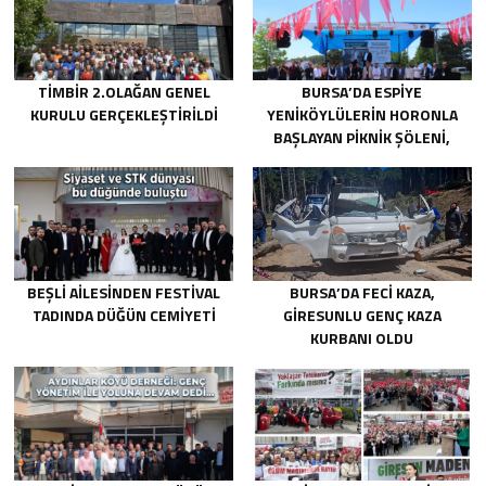
TİMBİR 2.OLAĞAN GENEL
BURSA’DA ESPIYE
KURULU GERÇEKLEŞTIRILDI
YENIKÖYLÜLERIN HORONLA
BAŞLAYAN PIKNIK ŞÖLENI,
GELECEĞE ATILAN TEMELLERLE
TAÇLANDI
BEŞLI AILESINDEN FESTIVAL
BURSA’DA FECI KAZA,
TADINDA DÜĞÜN CEMIYETI
GIRESUNLU GENÇ KAZA
KURBANI OLDU