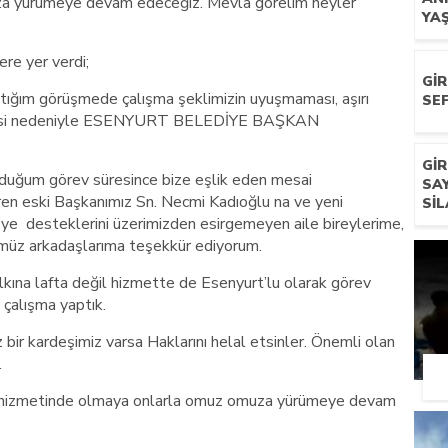
a yürümeye devam edeceğiz. Mevla görelim neyler
YA
re yer verdi;
GI
tığım görüşmede çalışma şeklimizin uyuşmaması, aşırı
SEF
ilmesi nedeniyle ESENYURT BELEDİYE BAŞKAN
GI
duğum görev süresince bize eşlik eden mesai
SA
ren eski Başkanımız Sn. Necmi Kadıoğlu na ve yeni
SIL
e desteklerini üzerimizden esirgemeyen aile bireylerime,
ümüz arkadaşlarıma teşekkür ediyorum.
lkına lafta değil hizmette de Esenyurt’lu olarak görev
e çalışma yaptık.
ir kardeşimiz varsa Haklarını helal etsinler. Önemli olan
.
in hizmetinde olmaya onlarla omuz omuza yürümeye devam