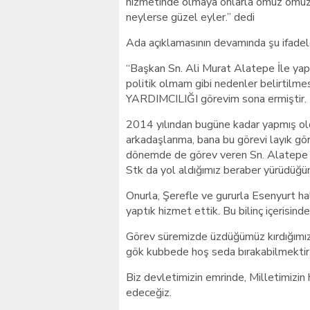
hizmetinde olmaya onlarla omuz omuz
neylerse güzel eyler.” dedi
Ada açıklamasının devamında şu ifadele
“Başkan Sn. Ali Murat Alatepe İle yap
politik olmam gibi nedenler belirt
YARDIMCILIĞI görevim sona ermiştir.
2014 yılından bugüne kadar yapmış ol
arkadaşlarıma, bana bu görevi layık gö
dönemde de görev veren Sn. Alatepe y
Stk da yol aldığımız beraber yürüdüğ
Onurla, Şerefle ve gururla Esenyurt ha
yaptık hizmet ettik. Bu bilinç içerisind
Görev süremizde üzdüğümüz kırdığımız b
gök kubbede hoş seda bırakabilmektir
Biz devletimizin emrinde, Milletimiz
edeceğiz.