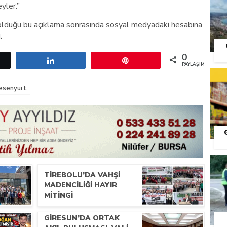
yler.”
lduğu bu açıklama sonrasında sosyal medyadaki hesabına
.
0
etle
Paylaş
Pin
PAYLAŞIMLAR
esenyurt
S
TIREBOLU’DA VAHŞI
MADENCILIĞI HAYIR
MITINGI
GIRESUN’DA ORTAK