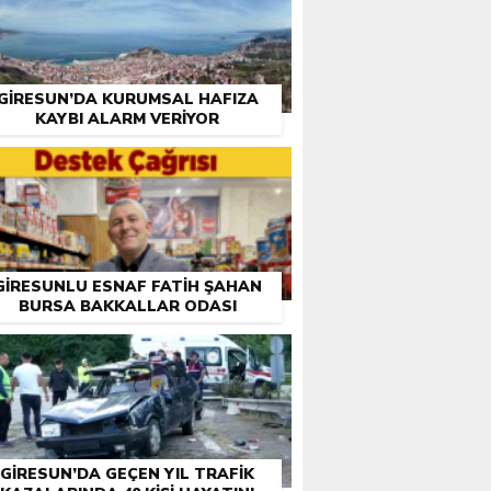
GIRESUN’DA KURUMSAL HAFIZA
KAYBI ALARM VERIYOR
GIRESUNLU ESNAF FATIH ŞAHAN
BURSA BAKKALLAR ODASI
EÇIMLERI ÖNCESI DESTEK İSTEDI
GIRESUN’DA GEÇEN YIL TRAFIK