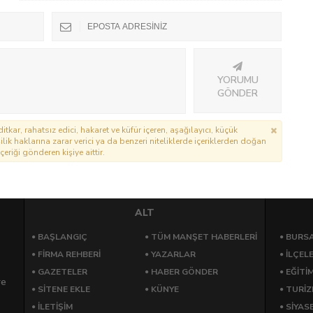
YORUMU
GÖNDER
itkar, rahatsız edici, hakaret ve küfür içeren, aşağılayıcı, küçük
lik haklarına zarar verici ya da benzeri niteliklerde içeriklerden doğan
çeriği gönderen kişiye aittir.
ALT
BAŞLANGIÇ
TÜM MANŞET HABERLERİ
BURSA
FİRMA REHBERİ
YAZARLAR
İLÇEL
GAZETELER
HABER GÖNDER
EĞİTİ
re
SİTENE EKLE
KÜNYE
TURİ
İLETİŞİM
SİYAS