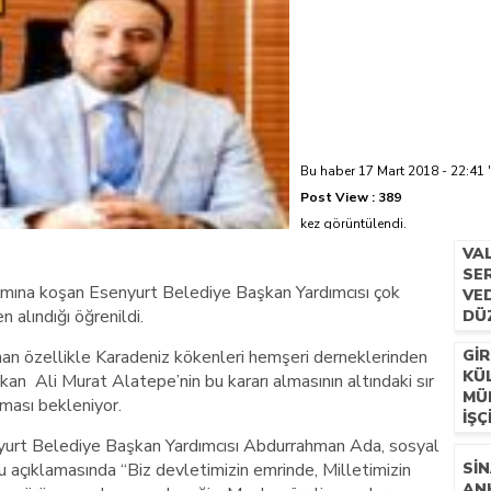
azi’de hayatını kaybetti
Bu haber 17 Mart 2018 - 22:41 '
Post View :
389
kez görüntülendi.
VA
SER
ımına koşan Esenyurt Belediye Başkan Yardımcısı çok
VE
 alındığı öğrenildi.
DÜ
an özellikle Karadeniz kökenleri hemşeri derneklerinden
GIR
KÜ
kan Ali Murat Alatepe’nin bu kararı almasının altındaki sır
MÜ
ması bekleniyor.
İŞÇ
yurt Belediye Başkan Yardımcısı Abdurrahman Ada, sosyal
açıklamasında “Biz devletimizin emrinde, Milletimizin
SIN
AN