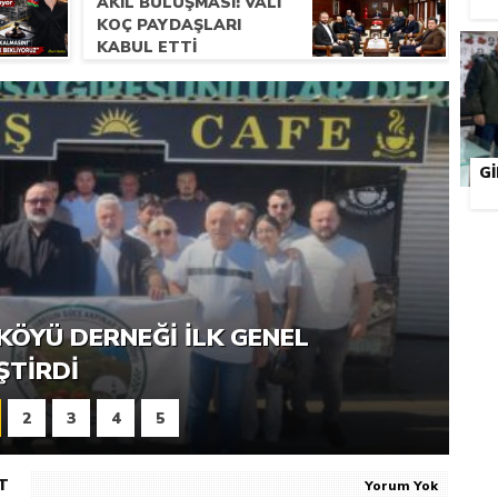
AKIL BULUŞMASI: VALI
KOÇ PAYDAŞLARI
KABUL ETTI
G
RNEĞI PIKNIK ŞÖLENI YOĞUN
KÖYÜ DERNEĞI İLK GENEL
ŞTI
ŞTIRDI
2
3
4
5
T
Yorum Yok