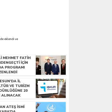
de eklendi ve
LI MEHMET FATIH
DENGEÇTI İÇIN
DA PROGRAMI
ZENLENDI
ESUN’DA İL
LTÜR VE TURIZM
DÜRLÜĞÜNE 20
I ALINACAK
AN ATEŞ İSMI
KARA’DA