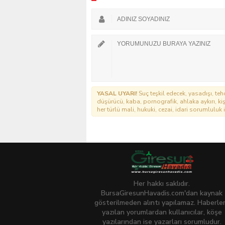
YASAL UYARI!
Suç teşkil edecek, yasadışı, tehd
düşürücü, kaba, pornografik, ahlaka aykırı, kişi
her türlü mali, hukuki, cezai, idari sorumluluk i
Her hakkı saklıdır.
BursaGiresunHavadis.com'dan kaynak
gösterilmeden alıntı yapılamaz. Haberle
yazılan yorumlardan kullanıcılar, köşe
yazılarından ise yazarları sorumludur.