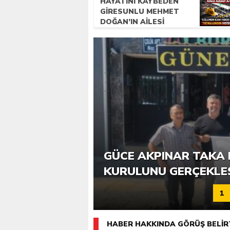
HAYATINI KAYBEDEN
GIRESUNLU MEHMET
DOĞAN’IN AILESI
ADALET ARIYOR
6. GÜCE TEKKEKÖY DE
GÜCE AKPINAR TAKA 
KATILIMLA GERÇEKLE
KURULUNU GERÇEKLE
1
HABER HAKKINDA GÖRÜŞ BELİR