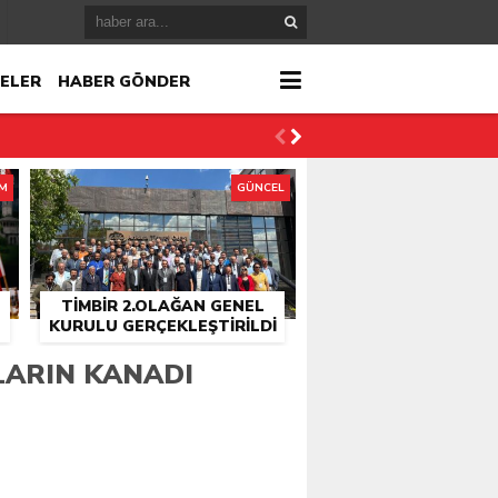
ELER
HABER GÖNDER
İM
GÜNCEL
TİMBİR 2.OLAĞAN GENEL
KURULU GERÇEKLEŞTIRILDI
r
ARIN KANADI
çlandı