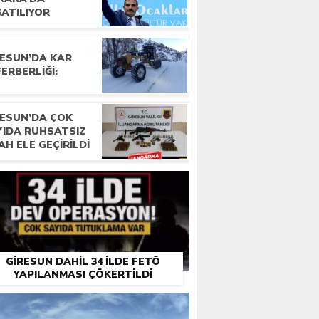
ŞATILIYOR
RESUN’DA KAR
ERBERLIĞI:
RESUN’DA ÇOK
YIDA RUHSATSIZ
AH ELE GEÇIRILDI
GIRESUN DAHIL 34 ILDE FETÖ
YAPILANMASI ÇÖKERTILDI