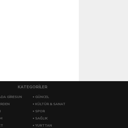
KATEGORİLER
DA GİRESUN
GÜNCEL
ERDEN
KÜLTÜR & SANAT
M
SPOR
ZM
SAĞLIK
ET
YURTTAN