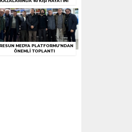
KAZALARINDA 40 KIŞI HAYATINI
KAYBETTI
IRESUN MEDYA PLATFORMU’NDAN
ÖNEMLI TOPLANTI