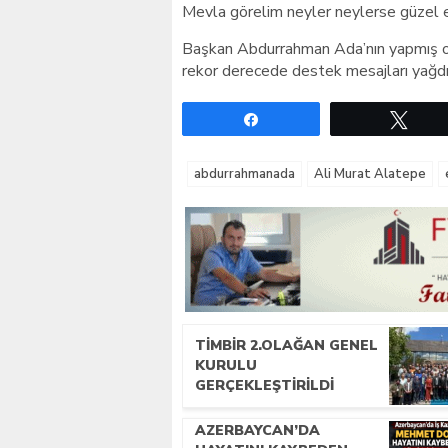
Mevla görelim neyler neylerse güzel e
Başkan Abdurrahman Ada’nın yapmış o
rekor derecede destek mesajları yağdı
Paylaş
Twe
abdurrahmanada
Ali Murat Alatepe
TİMBİR 2.OLAĞAN GENEL
KURULU
GERÇEKLEŞTIRILDI
AZERBAYCAN’DA