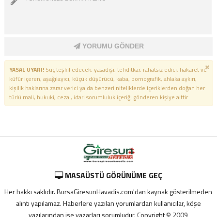
YORUMU GÖNDER
YASAL UYARI!
Suç teşkil edecek, yasadışı, tehditkar, rahatsız edici, hakaret ve
küfür içeren, aşağılayıcı, küçük düşürücü, kaba, pornografik, ahlaka aykırı,
kişilik haklarına zarar verici ya da benzeri niteliklerde içeriklerden doğan her
türlü mali, hukuki, cezai, idari sorumluluk içeriği gönderen kişiye aittir.
MASAÜSTÜ GÖRÜNÜME GEÇ
Her hakkı saklıdır. BursaGiresunHavadis.com'dan kaynak gösterilmeden
alıntı yapılamaz. Haberlere yazılan yorumlardan kullanıcılar, köşe
yazılarından ise yazarları sorumludur. Copyright © 2009