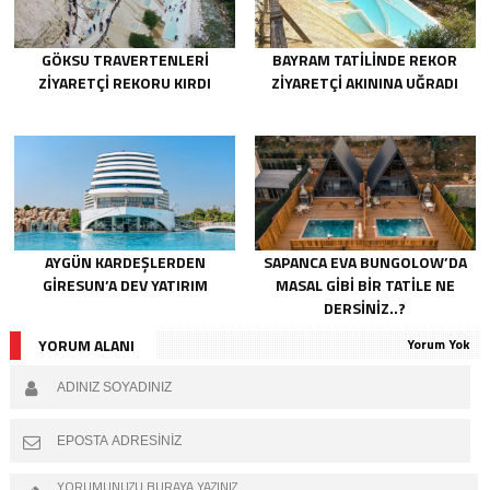
GÖKSU TRAVERTENLERI
BAYRAM TATILINDE REKOR
ZIYARETÇI REKORU KIRDI
ZIYARETÇI AKININA UĞRADI
AYGÜN KARDEŞLERDEN
SAPANCA EVA BUNGOLOW’DA
GIRESUN’A DEV YATIRIM
MASAL GIBI BIR TATILE NE
DERSINIZ..?
YORUM ALANI
Yorum Yok