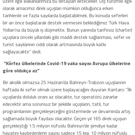
üzere ilgili Bakanlarımıza bu detayları iletecekler. Dış turizmle ilgili
olarak amacımız direk uçuşları mümkün olduğunca erken
tarihlerde ve fazla sayılarda başlatabilmek. Bu konuda seferleri
bir an önce başlatarak destek vermesini beklediğimiz Türk Hava
Yolları’na da büyük iş düşmekte. Bunun yanında tarifesiz (charter)
uçuşlara önceki yıllardaki gibi maddi destek sağlanması, sefer ve
turist sayılarının ciddi olarak artmasında büyük katkı
sağlayacaktır” dedi.
“Körfez ülkelerinde Covid-19 vaka sayısı Avrupa ülkelerine
göre oldukça az”
Bir aksilik olmazsa 25 Haziran’da Bahreyn-Trabzon uçuşlarının
haftada iki sefer olmak üzere başlayacağını duyuran Kantarcı “İlk
uçuşlarda doluluk oranı az olacaktır, tur operatörü zararlar
edecektir ama sorunsuz bir şekilde uçuşların, tatil, tur
programlarının gerçekleşeceğini göstermede ve devamında artış
sağlamada büyük faydası olacaktır. Geçen yıl 165 direk uçuşun
gerçekleştiği 1.5 milyon nüfuslu Bahreyn’de şimdiye kadar
hayatını kaybedenlerin sayısı sadece 15 kişi. 10 milyon nüfuslu