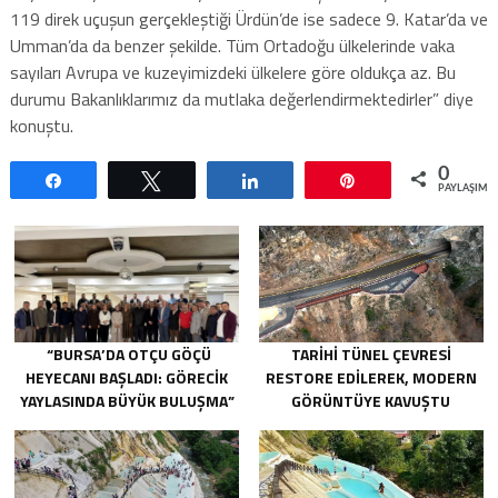
119 direk uçuşun gerçekleştiği Ürdün’de ise sadece 9. Katar’da ve
Umman’da da benzer şekilde. Tüm Ortadoğu ülkelerinde vaka
sayıları Avrupa ve kuzeyimizdeki ülkelere göre oldukça az. Bu
durumu Bakanlıklarımız da mutlaka değerlendirmektedirler” diye
konuştu.
0
Paylaş
Tweetle
Paylaş
Pin
PAYLAŞIML
“BURSA’DA OTÇU GÖÇÜ
TARIHI TÜNEL ÇEVRESI
HEYECANI BAŞLADI: GÖRECIK
RESTORE EDILEREK, MODERN
YAYLASINDA BÜYÜK BULUŞMA”
GÖRÜNTÜYE KAVUŞTU