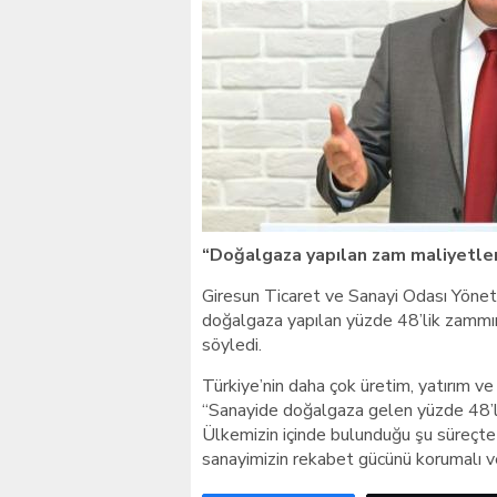
Giresunlu sürücü Orhang
“Doğalgaza yapılan zam maliyetleri
Giresun Ticaret ve Sanayi Odası Yöne
doğalgaza yapılan yüzde 48’lik zammın
söyledi.
Türkiye’nin daha çok üretim, yatırım v
“Sanayide doğalgaza gelen yüzde 48’lik
Ülkemizin içinde bulunduğu şu süreçte 
sanayimizin rekabet gücünü korumalı ve d