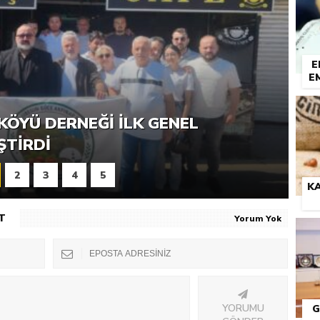
E
E
RNEĞI PIKNIK ŞÖLENI YOĞUN
KÖYÜ DERNEĞI İLK GENEL
ŞTI
ŞTIRDI
2
3
4
5
KA
T
Yorum Yok
YORUMU
G