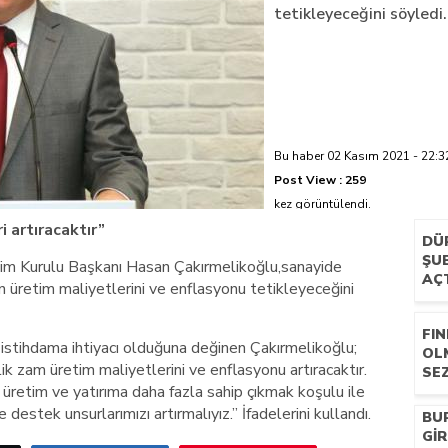
tetikleyeceğini söyledi.
azi’de hayatını kaybetti
Bu haber 02 Kasım 2021 - 22:32
Post View :
259
kez görüntülendi.
 artıracaktır”
DÜ
ŞUB
tim Kurulu Başkanı Hasan Çakırmelikoğlu,sanayide
AÇ
 üretim maliyetlerini ve enflasyonu tetikleyeceğini
FIN
e istihdama ihtiyacı olduğuna değinen Çakırmelikoğlu;
OL
 zam üretim maliyetlerini ve enflasyonu artıracaktır.
SEZ
üretim ve yatırıma daha fazla sahip çıkmak koşulu ile
estek unsurlarımızı artırmalıyız.” İfadelerini kullandı.
BU
GIR