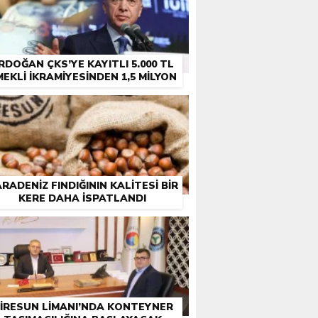
RDOĞAN ÇKS’YE KAYITLI 5.000 TL
MEKLI İKRAMIYESINDEN 1,5 MILYON
ÇIFTÇI EMEKLISINE DE IKRAMIYE
RADENIZ FINDIĞININ KALITESI BIR
KERE DAHA ISPATLANDI
IRESUN LIMANI’NDA KONTEYNER