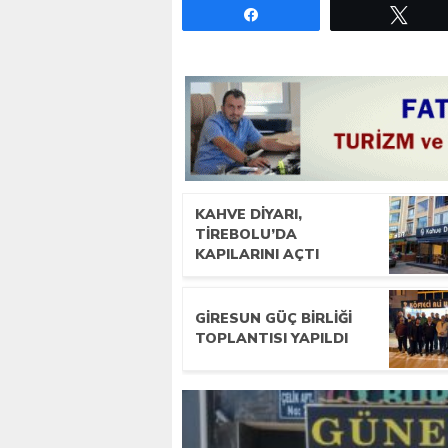
Paylaş
Twe
KAHVE DIYARI,
TIREBOLU’DA
KAPILARINI AÇTI
GIRESUN GÜÇ BIRLIĞI
TOPLANTISI YAPILDI