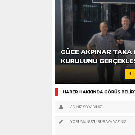
6. GÜCE TEKKEKÖY DE
GÜCE AKPINAR TAKA 
KATILIMLA GERÇEKLE
KURULUNU GERÇEKLE
1
HABER HAKKINDA GÖRÜŞ BELİR