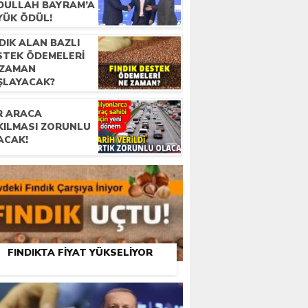
DULLAH BAYRAM’A
YÜK ÖDÜL!
DIK ALAN BAZLI
STEK ÖDEMELERI
 ZAMAN
ŞLAYACAK?
R ARACA
KILMASI ZORUNLU
ACAK!
FINDIKTA FIYAT YÜKSELIYOR