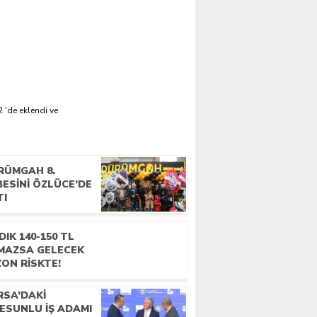
 'de eklendi ve
RÜMGAH 8.
ESINI ÖZLÜCE’DE
TI
DIK 140-150 TL
MAZSA GELECEK
ON RISKTE!
RSA’DAKI
ESUNLU İŞ ADAMI