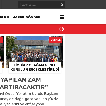
ELER
HABER GÖNDER
İM
GÜNCEL
TİMBİR 2.OLAĞAN GENEL
KURULU GERÇEKLEŞTIRILDI
r
YAPILAN ZAM
 ARTIRACAKTIR”
çlandı
ayi Odası Yönetim Kurulu Başkanı
sanayide doğalgaza yapılan yüzde
liyetlerini ve enflasyonu