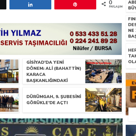
AB
0
etle
Paylaş
Pin
PAYLAŞIMLAR
BÜ
FIN
DE
NE
BA
HE
TA
OL
GİSİYAD’DA YENI
DÖNEM: ALI (BAHATTIN)
KARACA
BAŞKANLIĞINDAKI
YÖNETIM İLK
TOPLANTISINI
DÜRÜMGAH, 9. ŞUBESINI
GERÇEKLEŞTIRDI
GÖRÜKLE’DE AÇTI