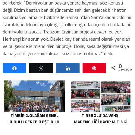
belirterek, “Demiryolunun başka yerlere kayması söz konusu
değil. Bizim baştan beri düşüncemiz sahilden gelecek bir hattın
kurulmasıydı ama ilk fizibilitede Samsun’dan Sarp’a kadar ciddi bir
istimlak bedeli ortaya çıktığı için iller doğrudan içerden hatlarla bu
demiryolunu alacak. Trabzon-Erzincan projesi devam ediyor.
Herhangi bir sorun yok. Devlet kayıtlarında resmi olarak yer alan
ve bu şekilde isimlendirilen bir proje. Dolayısıyla değiştirilmesi ya
da başka bir yere kaydırılması söz konusu olamaz” dedi.
0
Paylaş
Tweetle
Paylaş
Pin
PAYLAŞIML
TİMBİR 2.OLAĞAN GENEL
TIREBOLU’DA VAHŞI
KURULU GERÇEKLEŞTIRILDI
MADENCILIĞI HAYIR MITINGI