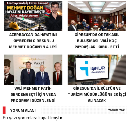
AZERBAYCAN’DA HAYATINI
GIRESUN’DA ORTAK AKIL
KAYBEDEN GIRESUNLU
BULUŞMASI: VALI KOÇ
MEHMET DOĞAN’IN AILESI
PAYDAŞLARI KABUL ETTI
ADALET ARIYOR
VALI MEHMET FATIH
GIRESUN’DA İL KÜLTÜR VE
SERDENGEÇTI İÇIN VEDA
TURIZM MÜDÜRLÜĞÜNE 20 İŞÇI
PROGRAMI DÜZENLENDI
ALINACAK
YORUM ALANI
Yorum Yok
Bu yazı yorumlara kapatılmıştır.