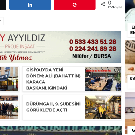
0
etle
Paylaş
Pin
PAYLAŞIMLAR
t
E
E
GİSİYAD’DA YENI
DÖNEM: ALI (BAHATTIN)
KA
KARACA
BAŞKANLIĞINDAKI
YÖNETIM İLK
TOPLANTISINI
DÜRÜMGAH, 9. ŞUBESINI
GERÇEKLEŞTIRDI
GÖRÜKLE’DE AÇTI
G