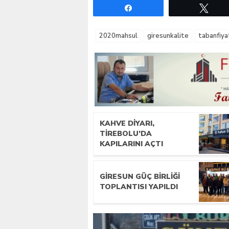
Paylaş
Twe
2020mahsul
giresunkalite
tabanfiya
KAHVE DIYARI,
TIREBOLU’DA
KAPILARINI AÇTI
GIRESUN GÜÇ BIRLIĞI
TOPLANTISI YAPILDI