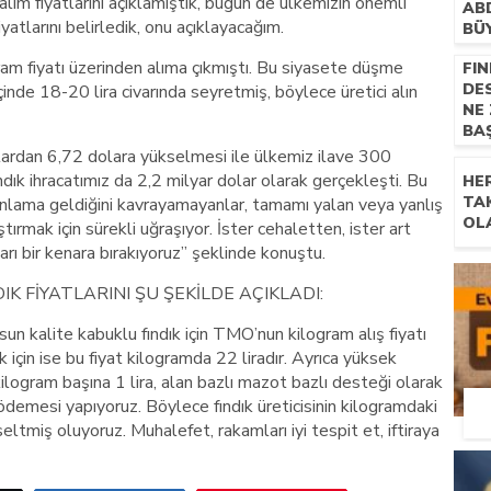
lım fiyatlarını açıklamıştık, bugün de ülkemizin önemli
AB
yatlarını belirledik, onu açıklayacağım.
BÜ
am fiyatı üzerinden alıma çıkmıştı. Bu siyasete düşme
FIN
DE
içinde 18-20 lira civarında seyretmiş, böylece üretici alın
NE
BA
dolardan 6,72 dolara yükselmesi ile ülkemiz ilave 300
ndık ihracatımız da 2,2 milyar dolar olarak gerçekleşti. Bu
HE
TA
anlama geldiğini kavrayamayanlar, tamamı yalan veya yanlış
OL
ıştırmak için sürekli uğraşıyor. İster cehaletten, ister art
rı bir kenara bırakıyoruz” şeklinde konuştu.
 FİYATLARINI ŞU ŞEKİLDE AÇIKLADI:
un kalite kabuklu fındık için TMO’nun kilogram alış fiyatı
k için ise bu fiyat kilogramda 22 liradır. Ayrıca yüksek
ilogram başına 1 lira, alan bazlı mazot bazlı desteği olarak
demesi yapıyoruz. Böylece fındık üreticisinin kilogramdaki
eltmiş oluyoruz. Muhalefet, rakamları iyi tespit et, iftiraya