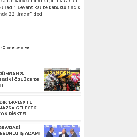
 kalite kabuklu fındık için TMO’nun
 liradır. Levant kalite kabuklu fındık
mda 22 liradır” dedi.
50 'de eklendi ve
RÜMGAH 8.
ESINI ÖZLÜCE’DE
TI
DIK 140-150 TL
MAZSA GELECEK
ON RISKTE!
RSA’DAKI
ESUNLU İŞ ADAMI