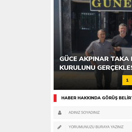
6. GÜCE TEKKEKÖY DE
GÜCE AKPINAR TAKA 
KATILIMLA GERÇEKLE
KURULUNU GERÇEKLE
1
HABER HAKKINDA GÖRÜŞ BELİR