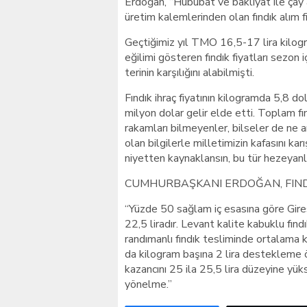
Erdoğan, “Hububat ve bakliyat ile çay a
üretim kalemlerinden olan fındık alım fi
Geçtiğimiz yıl TMO 16,5-17 lira kilogr
eğilimi gösteren fındık fiyatları sezon 
terinin karşılığını alabilmişti.
Fındık ihraç fiyatının kilogramda 5,8 
milyon dolar gelir elde etti. Toplam fı
rakamları bilmeyenler, bilseler de ne 
olan bilgilerle milletimizin kafasını kar
niyetten kaynaklansın, bu tür hezeyanla
CUMHURBAŞKANI ERDOĞAN, FINDIK
“Yüzde 50 sağlam iç esasına göre Gires
22,5 liradır. Levant kalite kabuklu fındı
randımanlı fındık tesliminde ortalama k
da kilogram başına 2 lira destekleme ö
kazancını 25 ila 25,5 lira düzeyine yüks
yönelme.”