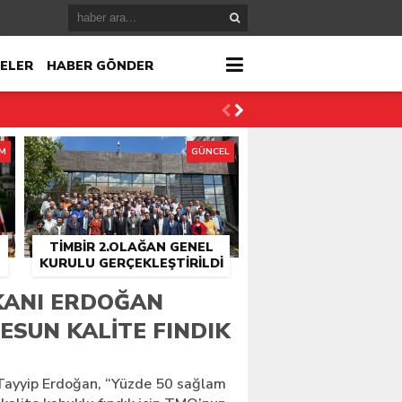
ELER
HABER GÖNDER
İM
GÜNCEL
TİMBİR 2.OLAĞAN GENEL
KURULU GERÇEKLEŞTIRILDI
r
ANI ERDOĞAN
RESUN KALITE FINDIK
çlandı
ayyip Erdoğan, “Yüzde 50 sağlam