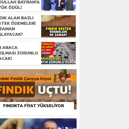
DULLAH BAYRAM’A
YÜK ÖDÜL!
DIK ALAN BAZLI
STEK ÖDEMELERI
 ZAMAN
ŞLAYACAK?
R ARACA
KILMASI ZORUNLU
ACAK!
FINDIKTA FIYAT YÜKSELIYOR