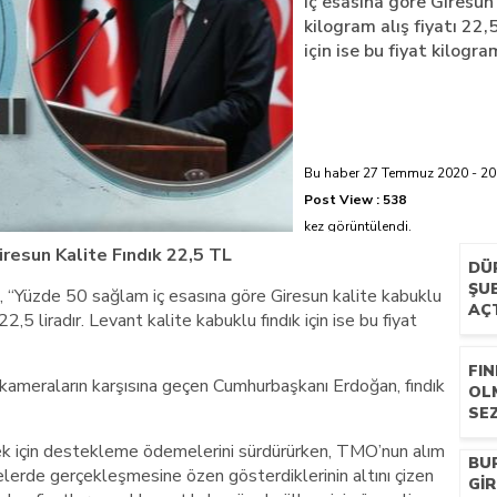
iç esasına göre Giresun
kilogram alış fiyatı 22,5
azi’de hayatını kaybetti
için ise bu fiyat kilogra
Bu haber 27 Temmuz 2020 - 20:
Post View :
538
kez görüntülendi.
resun Kalite Fındık 22,5 TL
DÜ
ŞUB
“Yüzde 50 sağlam iç esasına göre Giresun kalite kabuklu
AÇ
22,5 liradır. Levant kalite kabuklu fındık için ise bu fiyat
FIN
kameraların karşısına geçen Cumhurbaşkanı Erdoğan, fındık
OL
SEZ
ermek için destekleme ödemelerini sürdürürken, TMO’nun alım
BU
yelerde gerçekleşmesine özen gösterdiklerinin altını çizen
GIR