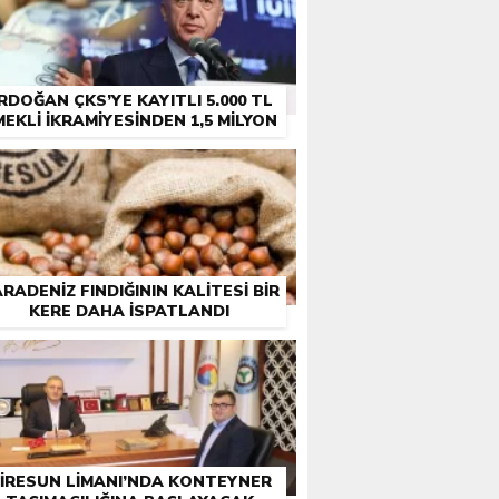
RDOĞAN ÇKS’YE KAYITLI 5.000 TL
MEKLI İKRAMIYESINDEN 1,5 MILYON
ÇIFTÇI EMEKLISINE DE IKRAMIYE
RADENIZ FINDIĞININ KALITESI BIR
KERE DAHA ISPATLANDI
IRESUN LIMANI’NDA KONTEYNER