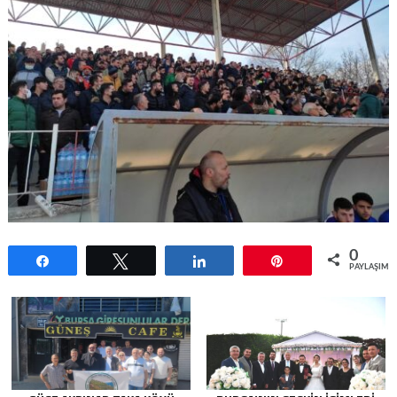
0
Paylaş
Tweetle
Paylaş
Pin
PAYLAŞIML