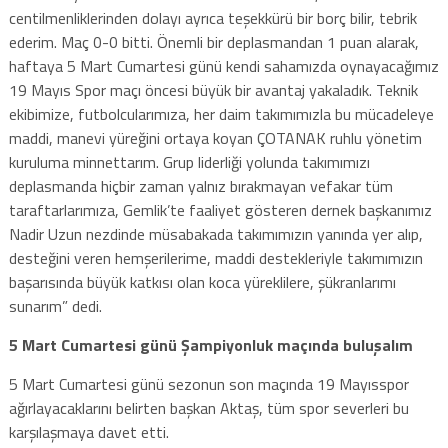
centilmenliklerinden dolayı ayrıca teşekkürü bir borç bilir, tebrik
ederim. Maç 0-0 bitti. Önemli bir deplasmandan 1 puan alarak,
haftaya 5 Mart Cumartesi günü kendi sahamızda oynayacağımız
19 Mayıs Spor maçı öncesi büyük bir avantaj yakaladık. Teknik
ekibimize, futbolcularımıza, her daim takımımızla bu mücadeleye
maddi, manevi yüreğini ortaya koyan ÇOTANAK ruhlu yönetim
kuruluma minnettarım. Grup liderliği yolunda takımımızı
deplasmanda hiçbir zaman yalnız bırakmayan vefakar tüm
taraftarlarımıza, Gemlik’te faaliyet gösteren dernek başkanımız
Nadir Uzun nezdinde müsabakada takımımızın yanında yer alıp,
desteğini veren hemşerilerime, maddi destekleriyle takımımızın
başarısında büyük katkısı olan koca yüreklilere, şükranlarımı
sunarım” dedi.
5 Mart Cumartesi günü Şampiyonluk maçında buluşalım
5 Mart Cumartesi günü sezonun son maçında 19 Mayısspor
ağırlayacaklarını belirten başkan Aktaş, tüm spor severleri bu
karşılaşmaya davet etti.