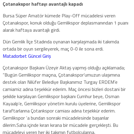
Çotanakspor haftayı avantajlı kapadı
Bursa Süper Amatör kümede Play-Off mücadelesi veren
Çotanakspor, konuk olduğu Gemlikspor deplasmanından 1 puanı
alarak haftaya avantajlı girdi.
Dün Gemlik İlçe Stadında oynanan karşılaşmada iki takımda
ortada bir oyun sergileyerek, maç 0-0 ile sona erdi.
Matadorbet Güncel Giriş
Çotanakspor Başkanı Üzeyir Aktaş yapmış olduğu açıklamada;
“Bugün Gemlikspor maçına, Çotanakspor’umuzun ulaşımına
destek olan Nilüfer Belediye Başkanımız Turgay ERDEM’e
camiamiz adına teşekkür ederim. Maç öncesi bizleri dostani bir
şekilde karşılayan Gemlikspor başkanı Cumhur beye, Osman
Kayaalp’e, Gemlikspor yönetim kurulu üyelerine, Gemlikspor
taraftarlarına Çotankspor camiası adına teşekkür ederim.
Gemlikspor ‘a bundan sonraki mücadelesinde başarılar
dilerim.Saha içinde kıran kırana bir mücadele gerçekleşti. Bu
mücadeleyi veren her iki takımın futbolcularına,