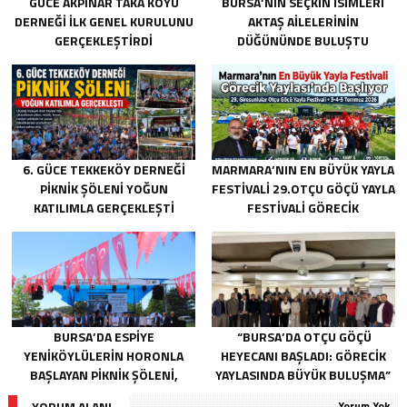
GÜCE AKPINAR TAKA KÖYÜ
BURSA’NIN SEÇKIN İSIMLERI
DERNEĞI İLK GENEL KURULUNU
AKTAŞ AILELERININ
GERÇEKLEŞTIRDI
DÜĞÜNÜNDE BULUŞTU
6. GÜCE TEKKEKÖY DERNEĞI
MARMARA’NIN EN BÜYÜK YAYLA
PIKNIK ŞÖLENI YOĞUN
FESTIVALI 29.OTÇU GÖÇÜ YAYLA
KATILIMLA GERÇEKLEŞTI
FESTIVALI GÖRECIK
YAYLASI’NDA BAŞLIYOR
BURSA’DA ESPIYE
“BURSA’DA OTÇU GÖÇÜ
YENIKÖYLÜLERIN HORONLA
HEYECANI BAŞLADI: GÖRECIK
BAŞLAYAN PIKNIK ŞÖLENI,
YAYLASINDA BÜYÜK BULUŞMA”
GELECEĞE ATILAN TEMELLERLE
YORUM ALANI
Yorum Yok