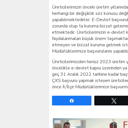
Üreticilerimizin önceki üretim yılları
herhangi bir değişiklik söz konusu deği
yapabilmektedirler. E-Devlet başvurul
zorunda olup ta kuruma bizzat gelemeye
etmektedir. Üreticilerimizin e-devlet 
faydalanmaları büyük önem taşımaktadı
etmeyen ve bizzat kuruma gelmek istey
Müdürlüklerimize başvurularını yapabil
Üreticilerimizden henüz 2023 üretim yı
öncelikle e-devlet kapısı üzerinden ya
geç 31 Aralık 2022 tarihine kadar başv
ÇKS başvuru yapmak isteyen üreticileri
önce İl/İlçe Müdürlüklerimize başvurmal
Paylaş
Twe