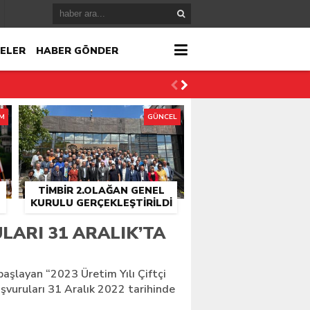
ELER
HABER GÖNDER
İM
GÜNCEL
TİMBİR 2.OLAĞAN GENEL
KURULU GERÇEKLEŞTIRILDI
r
LARI 31 ARALIK’TA
çlandı
başlayan “2023 Üretim Yılı Çiftçi
şvuruları 31 Aralık 2022 tarihinde