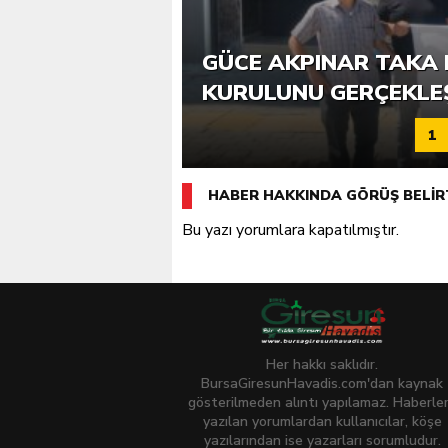
6. GÜCE TEKKEKÖY DE
GÜCE AKPINAR TAKA 
KATILIMLA GERÇEKLE
KURULUNU GERÇEKLE
1
HABER HAKKINDA GÖRÜŞ BELİR
Bu yazı yorumlara kapatılmıştır.
Her hakkı saklıdır.
BursaGiresunHavadis.com'dan kaynak
gösterilmeden alıntı yapılamaz. Haberle
yazılan yorumlardan kullanıcılar, köşe
yazılarından ise yazarları sorumludur.