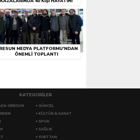
KAZALARINDA 40 KIŞI HAYATINI
KAYBETTI
IRESUN MEDYA PLATFORMU’NDAN
ÖNEMLI TOPLANTI
KATEGORİLER
DA GİRESUN
GÜNCEL
ERDEN
KÜLTÜR & SANAT
M
SPOR
ZM
SAĞLIK
ET
YURTTAN