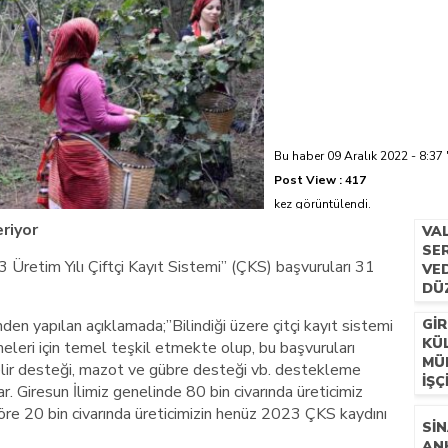
azi’de hayatını kaybetti
Bu haber 09 Aralık 2022 - 8:37 
Post View :
417
kez görüntülendi.
riyor
VA
SER
Üretim Yılı Çiftçi Kayıt Sistemi” (ÇKS) başvuruları 31
VE
DÜ
en yapılan açıklamada;”Bilindiği üzere çitçi kayıt sistemi
GIR
KÜ
leri için temel teşkil etmekte olup, bu başvuruları
MÜ
gelir desteği, mazot ve gübre desteği vb. destekleme
İŞÇ
Giresun İlimiz genelinde 80 bin civarında üreticimiz
öre 20 bin civarında üreticimizin henüz 2023 ÇKS kaydını
SIN
AN