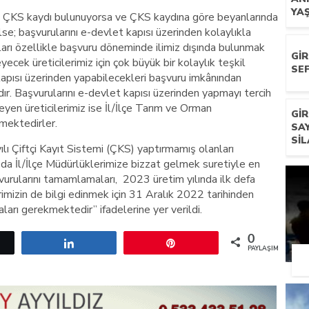
YA
nda ÇKS kaydı bulunuyorsa ve ÇKS kaydına göre beyanlarında
lse; başvurularını e-devlet kapısı üzerinden kolaylıkla
arı özellikle başvuru döneminde ilimiz dışında bulunmak
GI
cek üreticilerimiz için çok büyük bir kolaylık teşkil
SEF
kapısı üzerinden yapabilecekleri başvuru imkânından
r. Başvurularını e-devlet kapısı üzerinden yapmayı tercih
en üreticilerimiz ise İl/İlçe Tarım ve Orman
GI
mektedirler.
SA
SIL
lı Çiftçi Kayıt Sistemi (ÇKS) yaptırmamış olanları
 da İl/İlçe Müdürlüklerimize bizzat gelmek suretiyle en
urularını tamamlamaları, 2023 üretim yılında ilk defa
mizin de bilgi edinmek için 31 Aralık 2022 tarihinden
arı gerekmektedir” ifadelerine yer verildi.
0
etle
Paylaş
Pin
PAYLAŞIMLAR