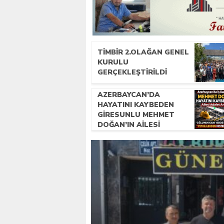
TİMBİR 2.OLAĞAN GENEL
KURULU
GERÇEKLEŞTIRILDI
AZERBAYCAN’DA
HAYATINI KAYBEDEN
GIRESUNLU MEHMET
DOĞAN’IN AILESI
ADALET ARIYOR