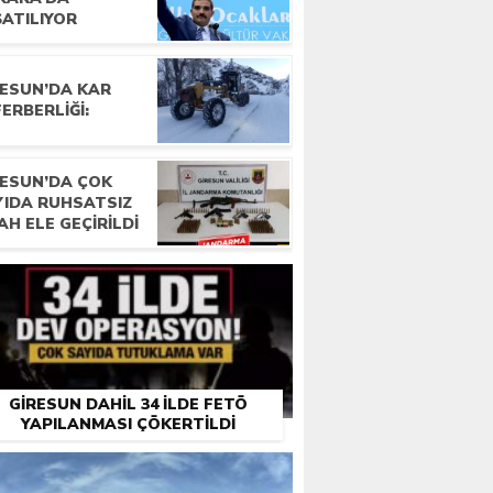
ŞATILIYOR
RESUN’DA KAR
ERBERLIĞI:
RESUN’DA ÇOK
YIDA RUHSATSIZ
AH ELE GEÇIRILDI
GIRESUN DAHIL 34 ILDE FETÖ
YAPILANMASI ÇÖKERTILDI