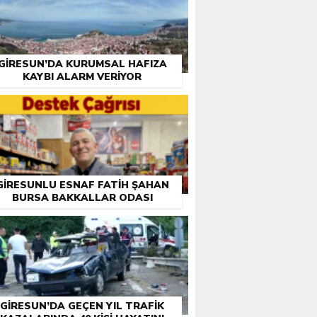
GIRESUN’DA KURUMSAL HAFIZA
KAYBI ALARM VERIYOR
GIRESUNLU ESNAF FATIH ŞAHAN
BURSA BAKKALLAR ODASI
EÇIMLERI ÖNCESI DESTEK İSTEDI
GIRESUN’DA GEÇEN YIL TRAFIK