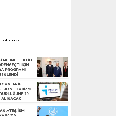
'de eklendi ve
LI MEHMET FATIH
DENGEÇTI İÇIN
DA PROGRAMI
ZENLENDI
ESUN’DA İL
LTÜR VE TURIZM
DÜRLÜĞÜNE 20
I ALINACAK
AN ATEŞ İSMI
KARA’DA