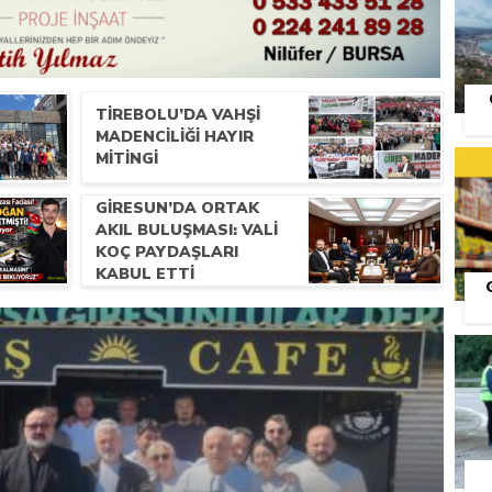
TIREBOLU’DA VAHŞI
MADENCILIĞI HAYIR
MITINGI
GIRESUN’DA ORTAK
AKIL BULUŞMASI: VALI
KOÇ PAYDAŞLARI
KABUL ETTI
S