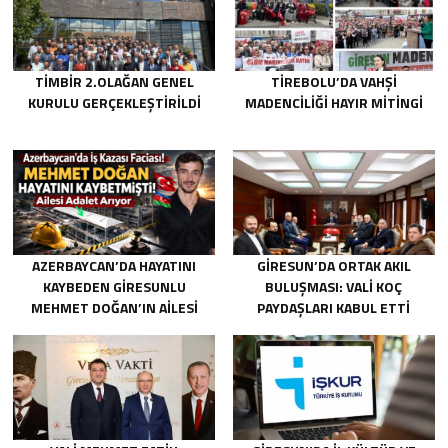
TİMBİR 2.OLAĞAN GENEL
TIREBOLU’DA VAHŞI
KURULU GERÇEKLEŞTIRILDI
MADENCILIĞI HAYIR MITINGI
AZERBAYCAN’DA HAYATINI
GIRESUN’DA ORTAK AKIL
KAYBEDEN GIRESUNLU
BULUŞMASI: VALI KOÇ
MEHMET DOĞAN’IN AILESI
PAYDAŞLARI KABUL ETTI
ADALET ARIYOR