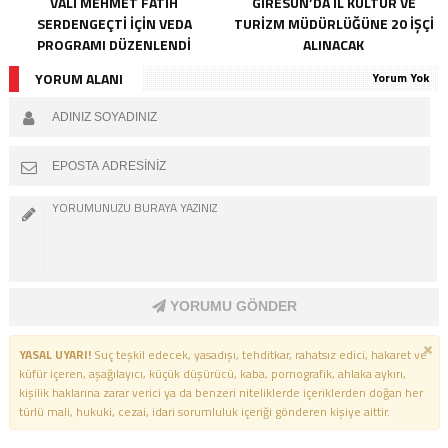
VALI MEHMET FATIH
GIRESUN’DA İL KÜLTÜR VE
SERDENGEÇTI İÇIN VEDA
TURIZM MÜDÜRLÜĞÜNE 20 İŞÇI
PROGRAMI DÜZENLENDI
ALINACAK
YORUM ALANI
Yorum Yok
YORUMU GÖNDER
YASAL UYARI!
Suç teşkil edecek, yasadışı, tehditkar, rahatsız edici, hakaret ve
küfür içeren, aşağılayıcı, küçük düşürücü, kaba, pornografik, ahlaka aykırı,
kişilik haklarına zarar verici ya da benzeri niteliklerde içeriklerden doğan her
türlü mali, hukuki, cezai, idari sorumluluk içeriği gönderen kişiye aittir.