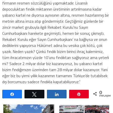
firmanın resmen sözcülüğünü yapmaktadır. Lisanslı
depoculuktan fındık miktarının üretiminin artırılmasına kadar
yabancı kartel ne diyorsa aynısının altına, resmen hazırlanmış bir
metnin altına imza atıp göndermiştir. Geçtiğimiz günlerde bir
zincir market grubuyla ilgili Rekabet Kurulu’nu Sayın
Cumhurbaşkanı harekete geçirmişti, hemen bir sonuç çıkmıştı.
Rekabet Kurulu eğer Sayın Cumhurbaşkanı’ na bağlıysa ve onun
dediklerini yapıyorsa Hükümet adına bu vesika çok kötü, çok
yazık. Neden yazık? Çünkü fındık bizim birinci ihraç kalemimiz,
tüm ihracatımızın yüzde 10’unu fındıktan sağlıyoruz ama yeterli
mi? Sadece 2 milyar dolar biz kazanıyoruz, bu yabancı kartel
bizim fındığımızın üzerinden tam 28 milyar dolar kazanıyor. Yani
eğer biz bu yirmi yıllık kazanımın tamamını Türkiye’de tutabilsek
dış borcumuzu sadece fındıkla kapatabiliyoruz.”
0
Paylaş
Tweetle
Paylaş
Pin
PAYLAŞIML