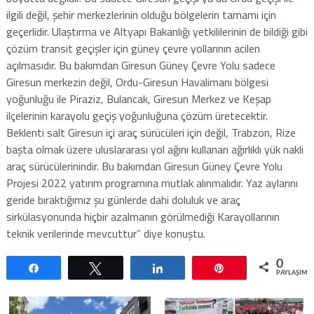
ilgili değil, şehir merkezlerinin olduğu bölgelerin tamamı için
geçerlidir. Ulaştırma ve Altyapı Bakanlığı yetkililerinin de bildiği gibi
çözüm transit geçişler için güney çevre yollarının acilen
açılmasıdır. Bu bakımdan Giresun Güney Çevre Yolu sadece
Giresun merkezin değil, Ordu-Giresun Havalimanı bölgesi
yoğunluğu ile Piraziz, Bulancak, Giresun Merkez ve Keşap
ilçelerinin karayolu geçiş yoğunluğuna çözüm üretecektir.
Beklenti salt Giresun içi araç sürücüleri için değil, Trabzon, Rize
başta olmak üzere uluslararası yol ağını kullanan ağırlıklı yük nakli
araç sürücülerinindir. Bu bakımdan Giresun Güney Çevre Yolu
Projesi 2022 yatırım programına mutlak alınmalıdır. Yaz aylarını
geride bıraktığımız şu günlerde dahi doluluk ve araç
sirkülasyonunda hiçbir azalmanın görülmediği Karayollarının
teknik verilerinde mevcuttur” diye konuştu.
0
Paylaş
Tweetle
Paylaş
Pin
PAYLAŞIML