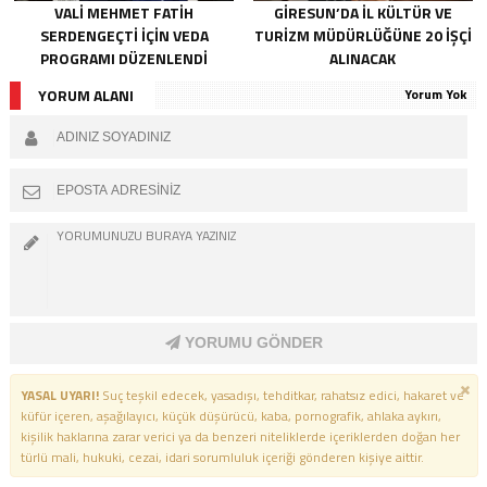
VALI MEHMET FATIH
GIRESUN’DA İL KÜLTÜR VE
SERDENGEÇTI İÇIN VEDA
TURIZM MÜDÜRLÜĞÜNE 20 İŞÇI
PROGRAMI DÜZENLENDI
ALINACAK
YORUM ALANI
Yorum Yok
YORUMU GÖNDER
YASAL UYARI!
Suç teşkil edecek, yasadışı, tehditkar, rahatsız edici, hakaret ve
küfür içeren, aşağılayıcı, küçük düşürücü, kaba, pornografik, ahlaka aykırı,
kişilik haklarına zarar verici ya da benzeri niteliklerde içeriklerden doğan her
türlü mali, hukuki, cezai, idari sorumluluk içeriği gönderen kişiye aittir.