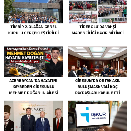
TİMBİR 2.OLAĞAN GENEL
TIREBOLU’DA VAHŞI
KURULU GERÇEKLEŞTIRILDI
MADENCILIĞI HAYIR MITINGI
AZERBAYCAN’DA HAYATINI
GIRESUN’DA ORTAK AKIL
KAYBEDEN GIRESUNLU
BULUŞMASI: VALI KOÇ
MEHMET DOĞAN’IN AILESI
PAYDAŞLARI KABUL ETTI
ADALET ARIYOR