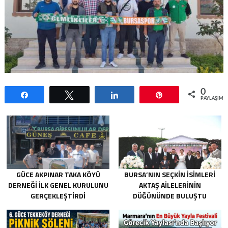
0
Paylaş
Tweetle
Paylaş
Pin
PAYLAŞIML
GÜCE AKPINAR TAKA KÖYÜ
BURSA’NIN SEÇKIN İSIMLERI
DERNEĞI İLK GENEL KURULUNU
AKTAŞ AILELERININ
GERÇEKLEŞTIRDI
DÜĞÜNÜNDE BULUŞTU