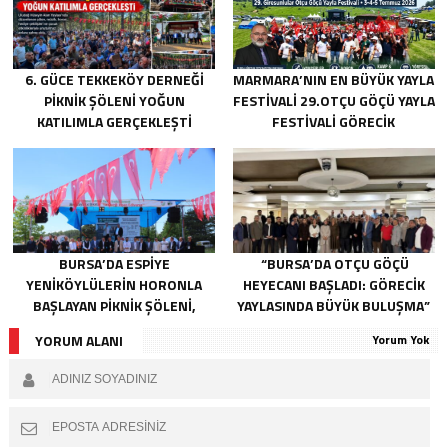
6. GÜCE TEKKEKÖY DERNEĞI
MARMARA’NIN EN BÜYÜK YAYLA
PIKNIK ŞÖLENI YOĞUN
FESTIVALI 29.OTÇU GÖÇÜ YAYLA
KATILIMLA GERÇEKLEŞTI
FESTIVALI GÖRECIK
YAYLASI’NDA BAŞLIYOR
BURSA’DA ESPIYE
“BURSA’DA OTÇU GÖÇÜ
YENIKÖYLÜLERIN HORONLA
HEYECANI BAŞLADI: GÖRECIK
BAŞLAYAN PIKNIK ŞÖLENI,
YAYLASINDA BÜYÜK BULUŞMA”
GELECEĞE ATILAN TEMELLERLE
YORUM ALANI
Yorum Yok
TAÇLANDI