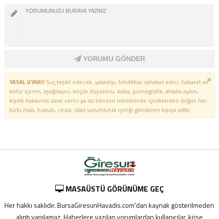
YORUMU GÖNDER
YASAL UYARI!
Suç teşkil edecek, yasadışı, tehditkar, rahatsız edici, hakaret ve
küfür içeren, aşağılayıcı, küçük düşürücü, kaba, pornografik, ahlaka aykırı,
kişilik haklarına zarar verici ya da benzeri niteliklerde içeriklerden doğan her
türlü mali, hukuki, cezai, idari sorumluluk içeriği gönderen kişiye aittir.
MASAÜSTÜ GÖRÜNÜME GEÇ
Her hakkı saklıdır. BursaGiresunHavadis.com'dan kaynak gösterilmeden
alıntı yapılamaz. Haberlere yazılan yorumlardan kullanıcılar, köşe