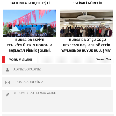
KATILIMLA GERÇEKLEŞTI
FESTIVALI GÖRECIK
YAYLASI’NDA BAŞLIYOR
BURSA’DA ESPIYE
“BURSA’DA OTÇU GÖÇÜ
YENIKÖYLÜLERIN HORONLA
HEYECANI BAŞLADI: GÖRECIK
BAŞLAYAN PIKNIK ŞÖLENI,
YAYLASINDA BÜYÜK BULUŞMA”
GELECEĞE ATILAN TEMELLERLE
YORUM ALANI
Yorum Yok
TAÇLANDI