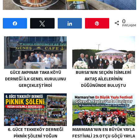
0
Paylaş
Tweetle
Paylaş
Pin
PAYLAŞIML
GÜCE AKPINAR TAKA KÖYÜ
BURSA’NIN SEÇKIN İSIMLERI
DERNEĞI İLK GENEL KURULUNU
AKTAŞ AILELERININ
GERÇEKLEŞTIRDI
DÜĞÜNÜNDE BULUŞTU
6. GÜCE TEKKEKÖY DERNEĞI
MARMARA’NIN EN BÜYÜK YAYLA
PIKNIK ŞÖLENI YOĞUN
FESTIVALI 29.OTÇU GÖÇÜ YAYLA