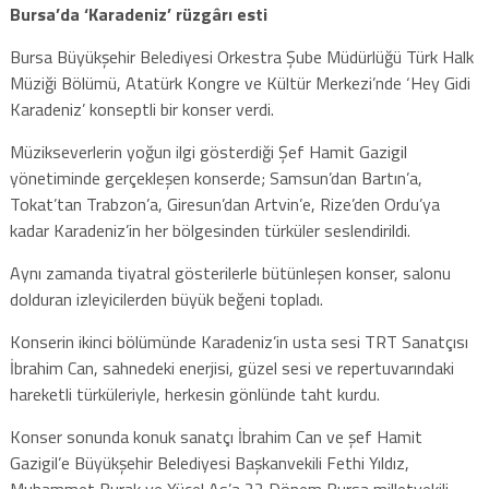
Bursa’da ‘Karadeniz’ rüzgârı esti
Bursa Büyükşehir Belediyesi Orkestra Şube Müdürlüğü Türk Halk
Müziği Bölümü, Atatürk Kongre ve Kültür Merkezi’nde ‘Hey Gidi
Karadeniz’ konseptli bir konser verdi.
Müzikseverlerin yoğun ilgi gösterdiği Şef Hamit Gazigil
yönetiminde gerçekleşen konserde; Samsun’dan Bartın’a,
Tokat’tan Trabzon’a, Giresun’dan Artvin’e, Rize’den Ordu’ya
kadar Karadeniz’in her bölgesinden türküler seslendirildi.
Aynı zamanda tiyatral gösterilerle bütünleşen konser, salonu
dolduran izleyicilerden büyük beğeni topladı.
Konserin ikinci bölümünde Karadeniz’in usta sesi TRT Sanatçısı
İbrahim Can, sahnedeki enerjisi, güzel sesi ve repertuvarındaki
hareketli türküleriyle, herkesin gönlünde taht kurdu.
Konser sonunda konuk sanatçı İbrahim Can ve şef Hamit
Gazigil’e Büyükşehir Belediyesi Başkanvekili Fethi Yıldız,
Muhammet Burak ve Yücel As’a 22 Dönem Bursa milletvekili