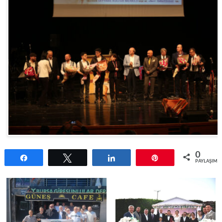
0
Paylaş
Tweetle
Paylaş
Pin
PAYLAŞIML