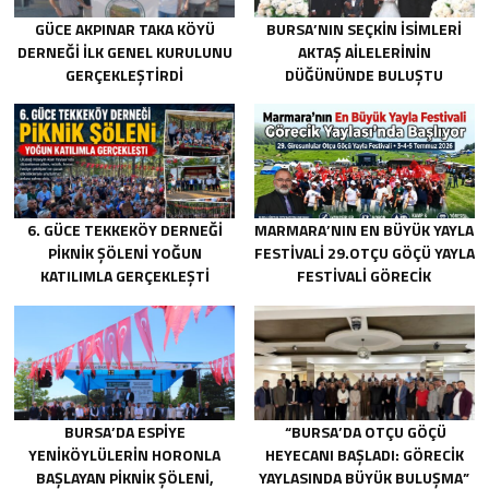
GÜCE AKPINAR TAKA KÖYÜ
BURSA’NIN SEÇKIN İSIMLERI
DERNEĞI İLK GENEL KURULUNU
AKTAŞ AILELERININ
GERÇEKLEŞTIRDI
DÜĞÜNÜNDE BULUŞTU
6. GÜCE TEKKEKÖY DERNEĞI
MARMARA’NIN EN BÜYÜK YAYLA
PIKNIK ŞÖLENI YOĞUN
FESTIVALI 29.OTÇU GÖÇÜ YAYLA
KATILIMLA GERÇEKLEŞTI
FESTIVALI GÖRECIK
YAYLASI’NDA BAŞLIYOR
BURSA’DA ESPIYE
“BURSA’DA OTÇU GÖÇÜ
YENIKÖYLÜLERIN HORONLA
HEYECANI BAŞLADI: GÖRECIK
BAŞLAYAN PIKNIK ŞÖLENI,
YAYLASINDA BÜYÜK BULUŞMA”