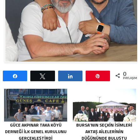
0
Paylaş
Tweetle
Paylaş
Pin
PAYLAŞIML
GÜCE AKPINAR TAKA KÖYÜ
BURSA’NIN SEÇKIN İSIMLERI
DERNEĞI İLK GENEL KURULUNU
AKTAŞ AILELERININ
GERÇEKLEŞTIRDI
DÜĞÜNÜNDE BULUŞTU