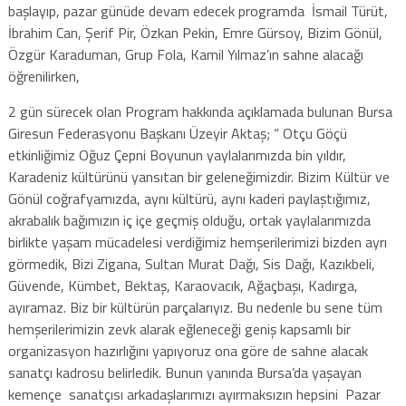
başlayıp, pazar günüde devam edecek programda İsmail Türüt,
İbrahim Can, Şerif Pir, Özkan Pekin, Emre Gürsoy, Bizim Gönül,
Özgür Karaduman, Grup Fola, Kamil Yılmaz’ın sahne alacağı
öğrenilirken,
2 gün sürecek olan Program hakkında açıklamada bulunan Bursa
Giresun Federasyonu Başkanı Üzeyir Aktaş; “ Otçu Göçü
etkinliğimiz Oğuz Çepni Boyunun yaylalarımızda bin yıldır,
Karadeniz kültürünü yansıtan bir geleneğimizdir. Bizim Kültür ve
Gönül coğrafyamızda, aynı kültürü, aynı kaderi paylaştığımız,
akrabalık bağımızın iç içe geçmiş olduğu, ortak yaylalarımızda
birlikte yaşam mücadelesi verdiğimiz hemşerilerimizi bizden ayrı
görmedik, Bizi Zigana, Sultan Murat Dağı, Sis Dağı, Kazıkbeli,
Güvende, Kümbet, Bektaş, Karaovacık, Ağaçbaşı, Kadırga,
ayıramaz. Biz bir kültürün parçalarıyız. Bu nedenle bu sene tüm
hemşerilerimizin zevk alarak eğleneceği geniş kapsamlı bir
organizasyon hazırlığını yapıyoruz ona göre de sahne alacak
sanatçı kadrosu belirledik. Bunun yanında Bursa’da yaşayan
kemençe sanatçısı arkadaşlarımızı ayırmaksızın hepsini Pazar