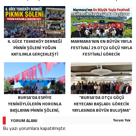
6. GÜCE TEKKEKÖY DERNEĞI
MARMARA’NIN EN BÜYÜK YAYLA
PIKNIK ŞÖLENI YOĞUN
FESTIVALI 29.OTÇU GÖÇÜ YAYLA
KATILIMLA GERÇEKLEŞTI
FESTIVALI GÖRECIK
YAYLASI’NDA BAŞLIYOR
BURSA’DA ESPIYE
“BURSA’DA OTÇU GÖÇÜ
YENIKÖYLÜLERIN HORONLA
HEYECANI BAŞLADI: GÖRECIK
BAŞLAYAN PIKNIK ŞÖLENI,
YAYLASINDA BÜYÜK BULUŞMA”
GELECEĞE ATILAN TEMELLERLE
YORUM ALANI
Yorum Yok
TAÇLANDI
Bu yazı yorumlara kapatılmıştır.